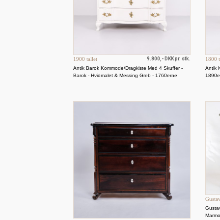
1900 tallet
9.800,- DKK pr. stk.
1800 t
Antik Barok Kommode/Dragkiste Med 4 Skuffer -
Antik 
Barok - Hvidmalet & Messing Greb - 1760erne
1890e
Gusta
Gusta
Marmor