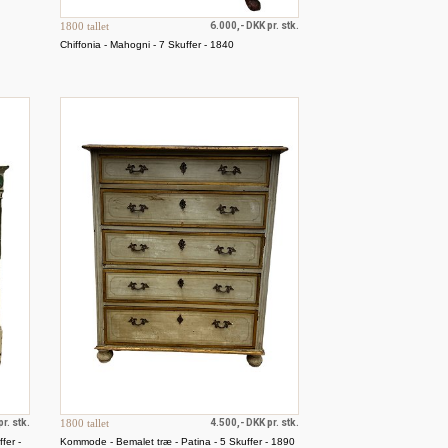
1800 tallet
6.000,- DKK pr. stk.
Chiffonia - Mahogni - 7 Skuffer - 1840
r. stk.
1800 tallet
4.500,- DKK pr. stk.
fer -
Kommode - Bemalet træ - Patina - 5 Skuffer - 1890