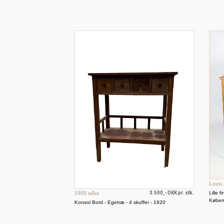
Louis 
Lille 
1900 tallet
3.500,- DKK pr. stk.
Køben
Konsol Bord - Egetræ - 4 skuffer - 1920