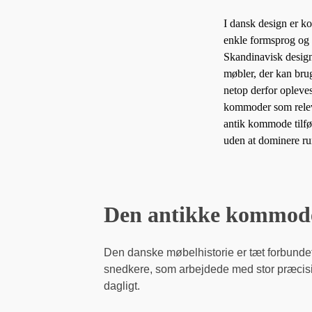
I dansk design er k
enkle formsprog og 
Skandinavisk design 
møbler, der kan brug
netop derfor opleve
kommoder som relev
antik kommode tilfør
uden at dominere r
Den antikke kommodes
Den danske møbelhistorie er tæt forbundet
snedkere, som arbejdede med stor præcision 
dagligt.