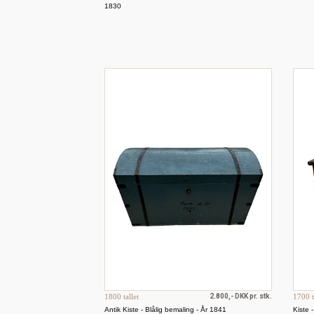
1830
1800 tallet
2.800,- DKK pr. stk.
1700 t
Antik Kiste - Blålig bemaling - År 1841
Kiste 