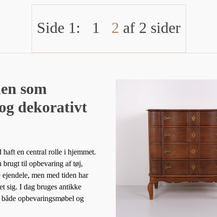
Side 1:
1
2
af 2 sider
en som
og dekorativt
haft en central rolle i hjemmet.
 brugt til opbevaring af tøj,
e ejendele, men med tiden har
t sig. I dag bruges antikke
 både opbevaringsmøbel og