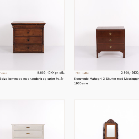
Seize
8.800,- DKK pr. stk.
1900 tallet
2.800,- DKK p
Seize kommode med tandsnit og søjler fra år
Kommode Mahogni 3 Skuffer med Messingg
1930erne