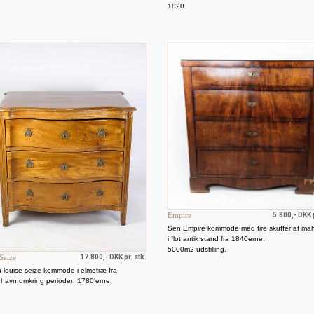
1820
Empire
5.800,- DKK p
Sen Empire kommode med fire skuffer af ma
i flot antik stand fra 1840erne.
5000m2 udstilling.
Seize
17.800,- DKK pr. stk.
fin louise seize kommode i elmetræ fra
havn omkring perioden 1780'erne.