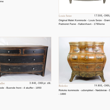
rne
Louis Seize
17.500,- DKK p
Original Malet Kommode - Louis Seize - Grønl
Patineret Farve - København - 1790erne
allet
3.840,- DKK pr. stk.
Rokoko
19.800,- DKK p
e - Buende front - 4 skuffer - 1950
Rokoko kommode - udsmykket - Nøddetræ - 
- 1880