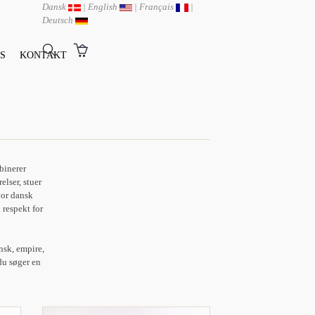
Dansk
|
English
|
Français
|
Deutsch
S
KONTAKT
binerer
lser, stuer
vor dansk
 respekt for
nsk, empire,
 du søger en