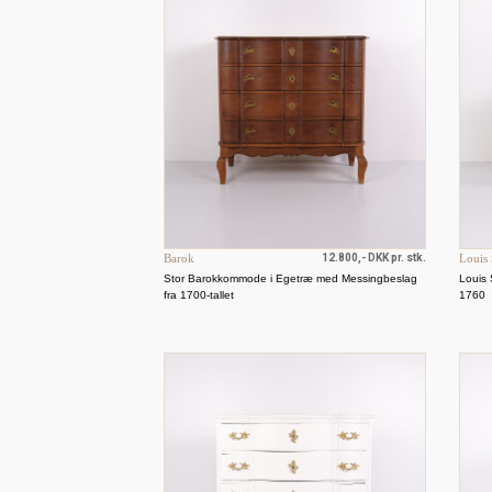
Barok
12.800,- DKK pr. stk.
Louis 
Stor Barokkommode i Egetræ med Messingbeslag
Louis 
fra 1700-tallet
1760