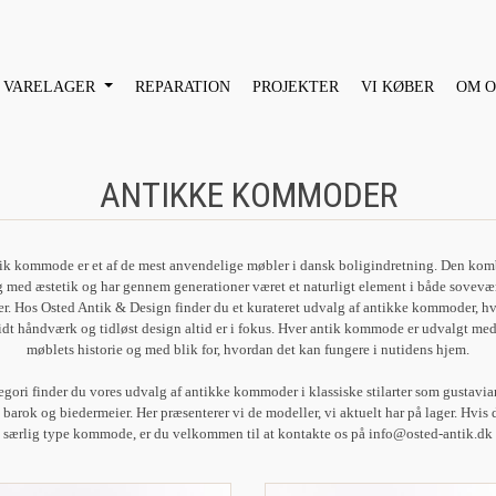
VARELAGER
REPARATION
PROJEKTER
VI KØBER
OM O
ANTIKKE KOMMODER
ik kommode er et af de mest anvendelige møbler i dansk boligindretning. Den kom
 med æstetik og har gennem generationer været et naturligt element i både sovevære
er. Hos Osted Antik & Design finder du et kurateret udvalg af antikke kommoder, h
idt håndværk og tidløst design altid er i fokus. Hver antik kommode er udvalgt med
møblets historie og med blik for, hvordan det kan fungere i nutidens hjem.
egori finder du vores udvalg af antikke kommoder i klassiske stilarter som gustavia
 barok og biedermeier. Her præsenterer vi de modeller, vi aktuelt har på lager. Hvis
særlig type kommode, er du velkommen til at kontakte os på info@osted-antik.dk