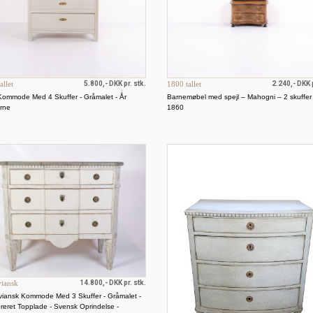
allet
5.800,- DKK pr. stk.
1800 tallet
2.240,- DKK p
Kommode Med 4 Skuffer - Gråmalet - År
Barnemøbel med spejl – Mahogni – 2 skuffer
rne
1860
viansk
14.800,- DKK pr. stk.
viansk Kommode Med 3 Skuffer - Gråmalet -
eret Topplade - Svensk Oprindelse -