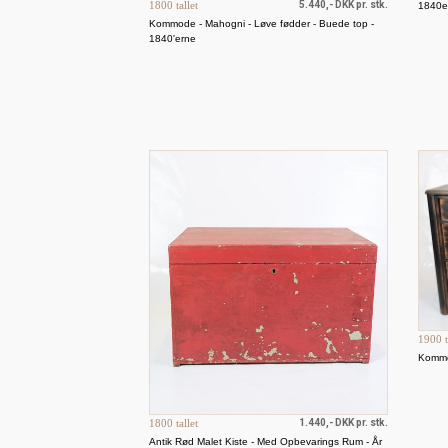
1800 tallet
5.440,- DKK pr. stk.
1840e
Kommode - Mahogni - Løve fødder - Buede top -
1840'erne
1900 t
Kommod
1800 tallet
1.440,- DKK pr. stk.
Antik Rød Malet Kiste - Med Opbevarings Rum - År