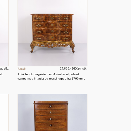
r. stk.
Barok
24.800,- DKK pr. stk.
reb
Antik barok dragkiste med 4 skuffer af poleret
valnød med intarsia og messinggreb fra 1760'erne