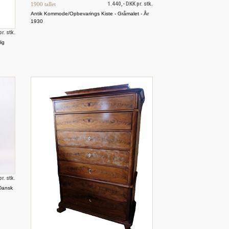
1900 tallet
1.440,- DKK pr. stk.
Antik Kommode/Opbevarings Kiste - Gråmalet - År
1930
r. stk.
ig
r. stk.
Dansk