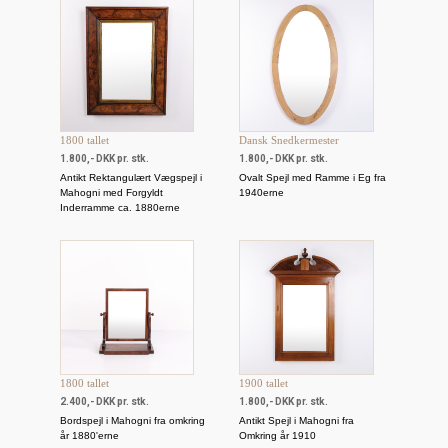
1800 tallet
Dansk Snedkermester
1.800,- DKK pr. stk.
1.800,- DKK pr. stk.
Antikt Rektangulært Vægspejl i
Ovalt Spejl med Ramme i Eg fra
Mahogni med Forgyldt
1940erne
Inderramme ca. 1880erne
1800 tallet
1900 tallet
2.400,- DKK pr. stk.
1.800,- DKK pr. stk.
Bordspejl i Mahogni fra omkring
Antikt Spejl i Mahogni fra
år 1880'erne
Omkring år 1910