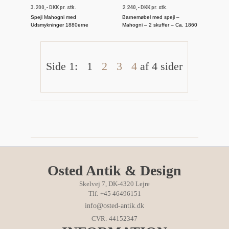
3.200,- DKK pr. stk.
2.240,- DKK pr. stk.
Spejl Mahogni med
Barnemøbel med spejl –
Udsmykninger 1880erne
Mahogni – 2 skuffer – Ca. 1860
Side 1:
1
2
3
4
af 4 sider
Osted Antik & Design
Skelvej 7, DK-4320 Lejre
Tlf: +45 46496151
info@osted-antik.dk
CVR: 44152347