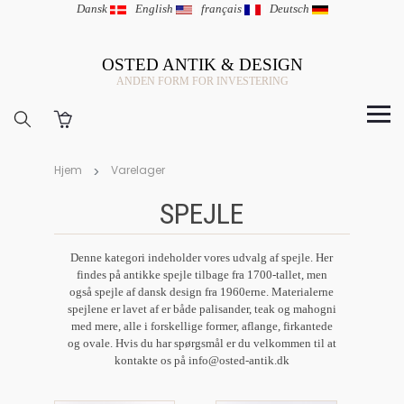
Dansk
|
English
|
français
|
Deutsch
OSTED ANTIK & DESIGN
ANDEN FORM FOR INVESTERING
Hjem
Varelager
SPEJLE
Denne kategori indeholder vores udvalg af spejle. Her
findes på antikke spejle tilbage fra 1700-tallet, men
også spejle af dansk design fra 1960erne. Materialerne
spejlene er lavet af er både palisander, teak og mahogni
med mere, alle i forskellige former, aflange, firkantede
og ovale. Hvis du har spørgsmål er du velkommen til at
kontakte os på info@osted-antik.dk