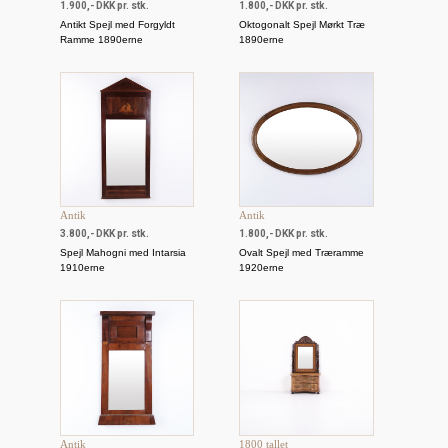
1.900,- DKK pr. stk.
1.800,- DKK pr. stk.
Antikt Spejl med Forgyldt
Oktogonalt Spejl Mørkt Træ
Ramme 1890erne
1890erne
Antik
Antik
3.800,- DKK pr. stk.
1.800,- DKK pr. stk.
Spejl Mahogni med Intarsia
Ovalt Spejl med Træramme
1910erne
1920erne
Antik
1800 tallet