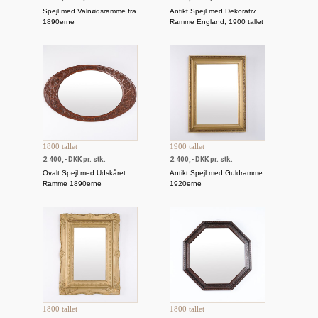
Spejl med Valnødsramme fra
Antikt Spejl med Dekorativ
1890erne
Ramme England, 1900 tallet
1800 tallet
1900 tallet
2.400,- DKK pr. stk.
2.400,- DKK pr. stk.
Ovalt Spejl med Udskåret
Antikt Spejl med Guldramme
Ramme 1890erne
1920erne
1800 tallet
1800 tallet