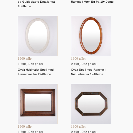
og Guldbelagte Detaljer fra
Ramme i Mørk Eg fra 1940erne
1860erne
1900 tallet
1900 tallet
1.600,- DKK pr. stk.
2.400,- DKK pr. stk.
Ovalt Hvidmalet Spejl med
Ovalt Spejl med Ramme i
Træramme fra 1940erne
Nøddetræ fra 1940erne
1800 tallet
1900 tallet
1.600,- DKK pr. stk.
2.400,- DKK pr. stk.