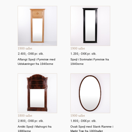
1900 tallet
1900 tallet
2.400,- DKK pr. stk.
1.200,- DKK pr. stk.
Aflangt Spejl i Fyrretræ med
Spejl i Sortmalet Fyrretræ fra
Udskæringer fra 1940erne
1940erne
1800 tallet
1900 tallet
2.800,- DKK pr. stk.
1.800,- DKK pr. stk.
Antikt Spejl i Mahogni fra
Ovalt Spejl med Slank Ramme i
1880erne
Mørkt Træ fra 1900tallet