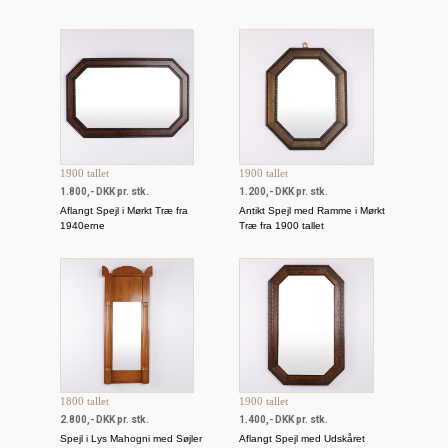
1900 tallet
1900 tallet
1.800,- DKK pr. stk.
1.200,- DKK pr. stk.
Aflangt Spejl i Mørkt Træ fra
Antikt Spejl med Ramme i Mørkt
1940erne
Træ fra 1900 tallet
1800 tallet
1900 tallet
2.800,- DKK pr. stk.
1.400,- DKK pr. stk.
Spejl i Lys Mahogni med Søjler
Aflangt Spejl med Udskåret