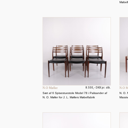
Møbelf
N.O Møller
8.500,- DKK pr. stk.
N.O M
Sæt af 6 Spisestuestole Model 78 i Palisander af
N. O. 
N. O. Møller for J. L. Møllers Møbelfabrik
Massi