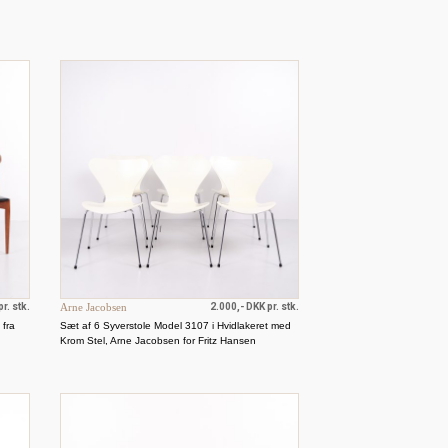
r. stk.
Arne Jacobsen
2.000,- DKK pr. stk.
 fra
Sæt af 6 Syverstole Model 3107 i Hvidlakeret med
Krom Stel, Arne Jacobsen for Fritz Hansen