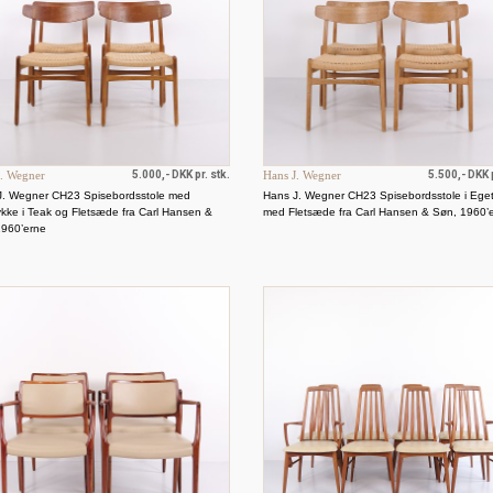
J. Wegner
5.000,- DKK pr. stk.
Hans J. Wegner
5.500,- DKK p
J. Wegner CH23 Spisebordsstole med
Hans J. Wegner CH23 Spisebordsstole i Ege
kke i Teak og Fletsæde fra Carl Hansen &
med Fletsæde fra Carl Hansen & Søn, 1960’
1960’erne