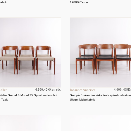
abrik
1980/90’erne
øller
4.500,- DKK pr. stk.
Johannes Andersen
4.000,- DKK p
Møller Sæt af 6 Model 75 Spisebordsstole i
Sæt på 6 skandinaviske teak spisebordsstole
v Teak
Uldum Møbelfabrik