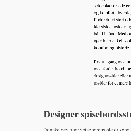
siddepladser - de er
og komfort i hverd
finder du et stort ud
klassisk dansk desig
hånd i hånd. Med ov
nøje hver enkelt st
komfort og historie.
Er du i gang med at
med fordel kombiner
designmøbler
eller 
møbler
for et mere k
Designer spisebordsst
Danske designer spisebordsstole er kendt