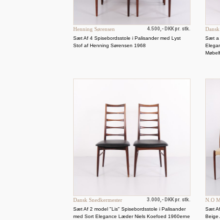
Henning Sørensen
4.500,- DKK pr. stk.
Dansk
Sæt Af 4 Spisebordsstole i Palisander med Lyst
Sæt a 
Stof af Henning Sørensen 1968
Elegan
Møbel
Dansk Snedkermester
3.000,- DKK pr. stk.
N.O M
Sæt Af 2 model "Lis" Spisebordsstole i Palisander
Sæt Af
med Sort Elegance Læder Niels Koefoed 1960erne
Beige 