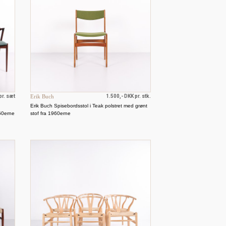
pr. sæt
Erik Buch
1.500,- DKK pr. stk.
Erik Buch Spisebordsstol i Teak polstret med grønt
960erne
stof fra 1960erne