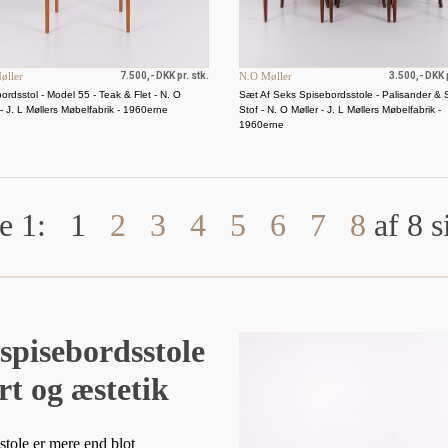
øller
7.500,- DKK pr. stk.
N.O Møller
3.500,- DKK p
ordsstol - Model 55 - Teak & Flet - N. O
Sæt Af Seks Spisebordsstole - Palisander & S
 - J. L Møllers Møbelfabrik - 1960erne
Stof - N. O Møller - J. L Møllers Møbelfabrik -
1960erne
e 1:
1
2
3
4
5
6
7
8
af 8 s
spisebordsstole
rt og æstetik
stole er mere end blot