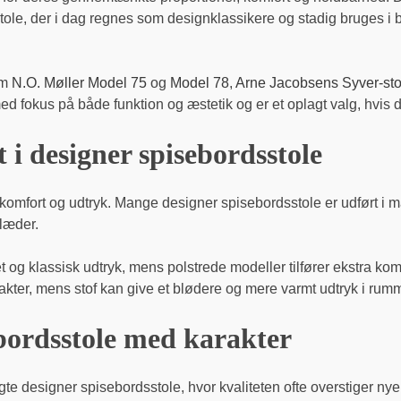
tole, der i dag regnes som designklassikere og stadig bruges i 
om
N.O. Møller Model 75
og
Model 78
,
Arne Jacobsens Syver-sto
d fokus på både funktion og æstetik og er et oplagt valg, hvis d
 i designer spisebordsstole
 komfort og udtryk. Mange designer spisebordsstole er udført i ma
 læder.
et og klassisk udtryk, mens polstrede modeller tilfører ekstra k
akter, mens stof kan give et blødere og mere varmt udtryk i rum
bordsstole med karakter
ugte designer spisebordsstole, hvor kvaliteten ofte overstiger ny