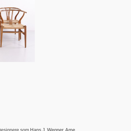
 Designere som
Hans J. Wegner
,
Arne