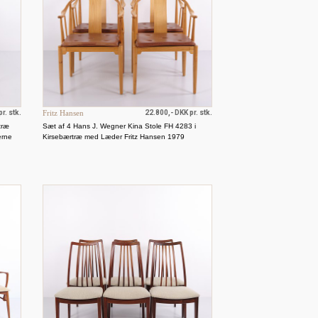
r. stk.
Fritz Hansen
22.800,- DKK pr. stk.
træ
Sæt af 4 Hans J. Wegner Kina Stole FH 4283 i
erne
Kirsebærtræ med Læder Fritz Hansen 1979