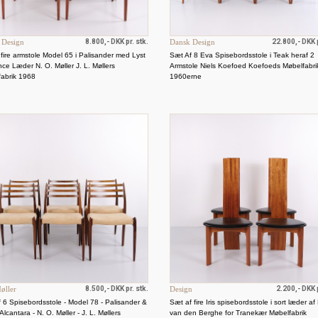
 Design
8.800,- DKK pr. stk.
Dansk Design
22.800,- DKK 
fire armstole Model 65 i Palisander med Lyst
Sæt Af 8 Eva Spisebordsstole i Teak heraf 2
ce Læder N. O. Møller J. L. Møllers
Armstole Niels Koefoed Koefoeds Møbelfabri
fabrik 1968
1960erne
øller
8.500,- DKK pr. stk.
Design
2.200,- DKK p
 6 Spisebordsstole - Model 78 - Palisander &
Sæt af fire Iris spisebordsstole i sort læder a
Alcantara - N. O. Møller - J. L. Møllers
van den Berghe for Tranekær Møbelfabrik