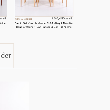
r. stk.
Hans J. Wegner
3.200,- DKK pr. stk.
tribet
Sæt Af Seks Y-stole - Model Ch24 - Bøg & Naturflet
- Hans J. Wegner - Carl Hansen & Søn - 1970erne
ider