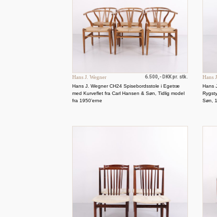
Hans J. Wegner
6.500,- DKK pr. stk.
Hans 
Hans J. Wegner CH24 Spisebordsstole i Egetræ
Hans 
med Kurveflet fra Carl Hansen & Søn, Tidlig model
Rygsty
fra 1950’erne
Søn, 