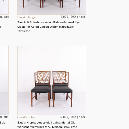
pr. sæt
Dansk Design
4.000,- DKK pr. stk.
Sæt Af 6 Spisebordsstole i Palisander med Lyst
k
Uldstof Ib Kofod-Larsen Uldum Møbelfabrik
1960erne
r. stk.
Ole Wanscher
5.800,- DKK pr. stk.
f Bob
Sæt af 4 spisebordsstole i palisander af Ole
Wanscher fremstillet af AJ Iversen, 1940'erne