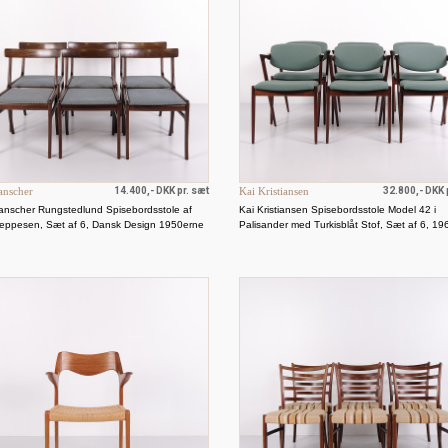
anscher
14.400,- DKK pr. sæt
Kai Kristiansen
32.800,- DKK 
anscher Rungstedlund Spisebordsstole af
Kai Kristiansen Spisebordsstole Model 42 i
Jeppesen, Sæt af 6, Dansk Design 1950erne
Palisander med Turkisblåt Stof, Sæt af 6, 1