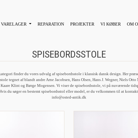
VARELAGER
REPARATION
PROJEKTER
VI KØBER
OM O
SPISEBORDSSTOLE
kategori finder du vores udvalg af spisebordsstole i klassisk dansk design. Her præse
stole tegnet af blandt andre Arne Jacobsen, Hans Olsen, Hans J. Wegner, Niels Otto 
, Kaare Klint og Børge Mogensen. Vi viser de spisebordsstole, vi på nuværende tids
 Hvis du søger en bestemt spisebordsstol eller model, er du velkommen til at kontakt
info@osted-antik.dk