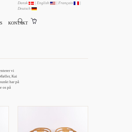
Dansk
|
English
|
Français
|
Deutsch
S
KONTAKT
nterer vi
Møller, Kai
punkt har på
e os på