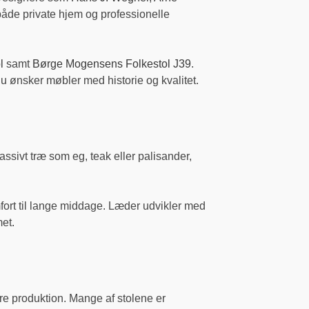
både private hjem og professionelle
l
samt
Børge Mogensens Folkestol J39
.
u ønsker møbler med historie og kvalitet.
ssivt træ som eg, teak eller palisander,
omfort til lange middage. Læder udvikler med
met.
ere produktion. Mange af stolene er