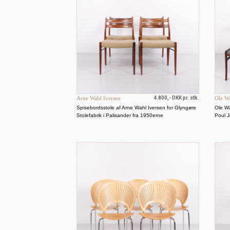
Arne Wahl Iversen
4.800,- DKK pr. stk.
Ole W
Spisebordsstole af Arne Wahl Iversen for Glyngøre
Ole W
Stolefabrik i Palisander fra 1950erne
Poul 