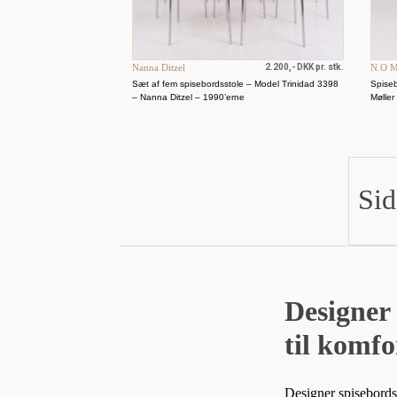
Nanna Ditzel
2.200,- DKK pr. stk.
N.O M
Sæt af fem spisebordsstole – Model Trinidad 3398
Spiseb
– Nanna Ditzel – 1990’erne
Møller
Sid
Designer 
til komfo
Designer spisebords