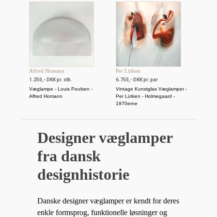
Alfred Homann
Per Lütken
1.250,- DKK pr. stk.
6.750,- DKK pr. par
Væglampe - Louis Poulsen -
Vintage Kunstglas Væglamper -
Alfred Homann
Per Lütken - Holmegaard -
1970erne
Designer væglamper
fra dansk
designhistorie
Danske designer væglamper er kendt for deres
enkle formsprog, funktionelle løsninger og