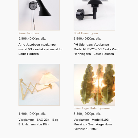
Arne Jacobsen
Poul Henningsen
2.800,- DKK pr. stk.
5.500,- DKK pr. stk.
Arne Jacobsen væglampe
PH Udendørs Væglampe -
model V3 i sortlakeret metal for
Model PH 3-2½ - V2 Sort - Poul
Louis Poulsen
Henningsen - Louis Poulsen
Sven Aage Holm Sørensen
1.900,- DKK pr. stk.
3.800,- DKK pr. stk.
Væglampe - SAX 234 - Bøg -
Væglampe - Model 5193 -
Erik Hansen - Le Klint
Messing - Sven Aage Holm
Sørensen - 1960