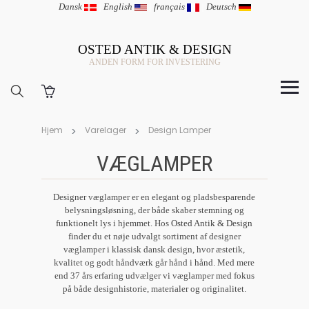
Dansk
|
English
|
français
|
Deutsch
OSTED ANTIK & DESIGN
ANDEN FORM FOR INVESTERING
Hjem
Varelager
Design Lamper
VÆGLAMPER
Designer væglamper er en elegant og pladsbesparende
belysningsløsning, der både skaber stemning og
funktionelt lys i hjemmet. Hos
Osted Antik & Design
finder du et nøje udvalgt sortiment af designer
væglamper i klassisk dansk design, hvor æstetik,
kvalitet og godt håndværk går hånd i hånd. Med mere
end 37 års erfaring udvælger vi væglamper med fokus
på både designhistorie, materialer og originalitet.