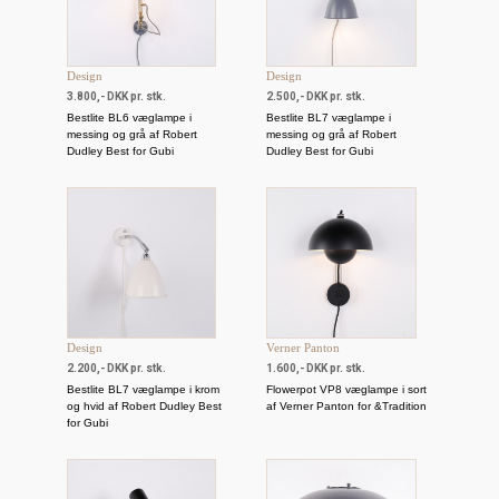
Design
Design
3.800,- DKK pr. stk.
2.500,- DKK pr. stk.
Bestlite BL6 væglampe i
Bestlite BL7 væglampe i
messing og grå af Robert
messing og grå af Robert
Dudley Best for Gubi
Dudley Best for Gubi
Design
Verner Panton
2.200,- DKK pr. stk.
1.600,- DKK pr. stk.
Bestlite BL7 væglampe i krom
Flowerpot VP8 væglampe i sort
og hvid af Robert Dudley Best
af Verner Panton for &Tradition
for Gubi