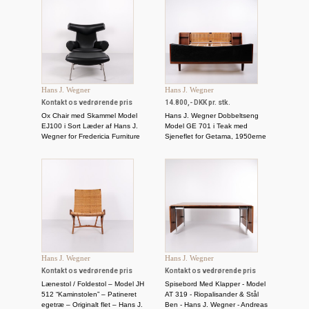
Hans J. Wegner
Hans J. Wegner
Kontakt os vedrørende pris
14.800,- DKK pr. stk.
Ox Chair med Skammel Model
Hans J. Wegner Dobbeltseng
EJ100 i Sort Læder af Hans J.
Model GE 701 i Teak med
Wegner for Fredericia Furniture
Sjeneflet for Getama, 1950erne
Hans J. Wegner
Hans J. Wegner
Kontakt os vedrørende pris
Kontakt os vedrørende pris
Lænestol / Foldestol – Model JH
Spisebord Med Klapper - Model
512 “Kaminstolen” – Patineret
AT 319 - Riopalisander & Stål
egetræ – Originalt flet – Hans J.
Ben - Hans J. Wegner - Andreas