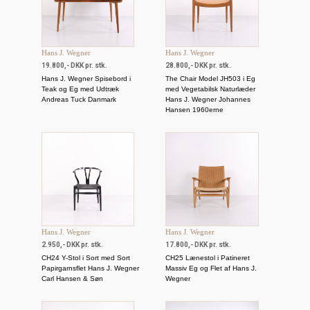
Hans J. Wegner
Hans J. Wegner
19.800,- DKK pr. stk.
28.800,- DKK pr. stk.
Hans J. Wegner Spisebord i
The Chair Model JH503 i Eg
Teak og Eg med Udtræk
med Vegetabilsk Naturlæder
Andreas Tuck Danmark
Hans J. Wegner Johannes
Hansen 1960erne
Hans J. Wegner
Hans J. Wegner
2.950,- DKK pr. stk.
17.800,- DKK pr. stk.
CH24 Y-Stol i Sort med Sort
CH25 Lænestol i Patineret
Papirgarnsflet Hans J. Wegner
Massiv Eg og Flet af Hans J.
Carl Hansen & Søn
Wegner