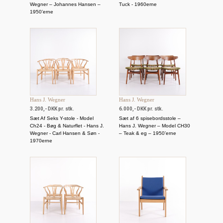
Wegner – Johannes Hansen –
Tuck - 1960erne
1950’erne
Hans J. Wegner
Hans J. Wegner
3.200,- DKK pr. stk.
6.000,- DKK pr. stk.
Sæt Af Seks Y-stole - Model
Sæt af 6 spisebordsstole –
Ch24 - Bøg & Naturflet - Hans J.
Hans J. Wegner – Model CH30
Wegner - Carl Hansen & Søn -
– Teak & eg – 1950’erne
1970erne