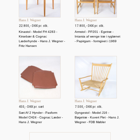
Hans J. Wegner
Hans J. Wegner
22.800,- DKK pr. stk.
17.800,- DKK pr. stk.
Kinastol - Model FH 4283 -
Armstol - PP201 - Egetræ -
Kirsebær & Cognac
Intarsia af wenge træ i ryglænet
Læderhynde - Hans J. Wegner -
- Papirgarn - formgivet i 1969
Fritz Hansen
Hans J. Wegner
Hans J. Wegner
450,- DKK pr. sæt
7.500,- DKK pr. stk.
Sæt Af 2 Hynder - Pasform
Gyngestol - Model J16 -
Model CH24 - Cognac Læder -
Bøgetræ - Kuvert Flet - Hans J.
Hans J. Wegner
Wegner - FDB Møbler