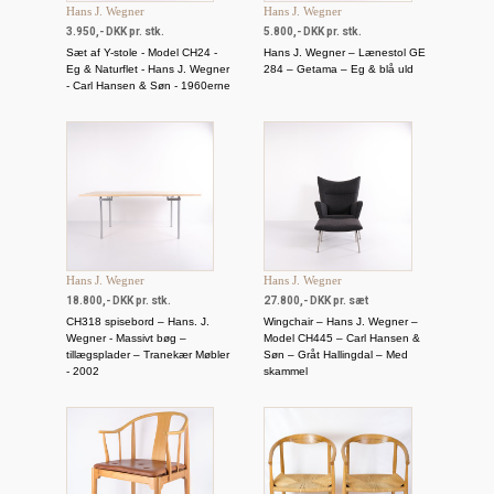
Hans J. Wegner
Hans J. Wegner
3.950,- DKK pr. stk.
5.800,- DKK pr. stk.
Sæt af Y-stole - Model CH24 -
Hans J. Wegner – Lænestol GE
Eg & Naturflet - Hans J. Wegner
284 – Getama – Eg & blå uld
- Carl Hansen & Søn - 1960erne
Hans J. Wegner
Hans J. Wegner
18.800,- DKK pr. stk.
27.800,- DKK pr. sæt
CH318 spisebord – Hans. J.
Wingchair – Hans J. Wegner –
Wegner - Massivt bøg –
Model CH445 – Carl Hansen &
tillægsplader – Tranekær Møbler
Søn – Gråt Hallingdal – Med
- 2002
skammel