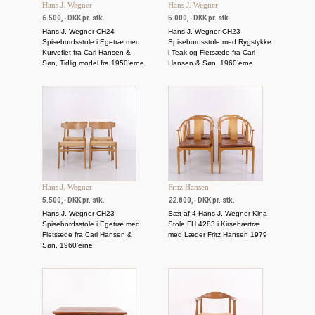
Hans J. Wegner
Hans J. Wegner
6.500,- DKK pr. stk.
5.000,- DKK pr. stk.
Hans J. Wegner CH24
Hans J. Wegner CH23
Spisebordsstole i Egetræ med
Spisebordsstole med Rygstykke
Kurveflet fra Carl Hansen &
i Teak og Fletsæde fra Carl
Søn, Tidlig model fra 1950’erne
Hansen & Søn, 1960’erne
Hans J. Wegner
Fritz Hansen
5.500,- DKK pr. stk.
22.800,- DKK pr. stk.
Hans J. Wegner CH23
Sæt af 4 Hans J. Wegner Kina
Spisebordsstole i Egetræ med
Stole FH 4283 i Kirsebærtræ
Fletsæde fra Carl Hansen &
med Læder Fritz Hansen 1979
Søn, 1960’erne