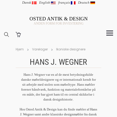
Dansk
|
English
|
français
|
Deutsch
OSTED ANTIK & DESIGN
ANDEN FORM FOR INVESTERING
Hjem
Varelager
Ikoniske designere
HANS J. WEGNER
Hans J. Wegner var en af de mest betydningsfulde
danske møbeldesignere og er internationalt kendt for
sit arbejde med stolen som møbeltype. Hans møbler
forener håndværk, funktion og materialeforståelse på
en måde, der har gjort ham til en central skikkelse i
dansk designhistorie.
Hos Osted Antik & Design kan du finde møbler af
Hans
J. Wegner
samt andre klassiske
designmøbler
fra dansk