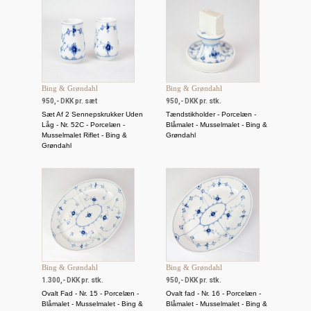
Bing & Grøndahl
Bing & Grøndahl
950,- DKK pr. sæt
950,- DKK pr. stk.
Sæt Af 2 Sennepskrukker Uden
Tændstikholder - Porcelæn -
Låg - Nr. 52C - Porcelæn -
Blåmalet - Musselmalet - Bing &
Musselmalet Riflet - Bing &
Grøndahl
Grøndahl
Bing & Grøndahl
Bing & Grøndahl
1.300,- DKK pr. stk.
950,- DKK pr. stk.
Ovalt Fad - Nr. 15 - Porcelæn -
Ovalt fad - Nr. 16 - Porcelæn -
Blåmalet - Musselmalet - Bing &
Blåmalet - Musselmalet - Bing &