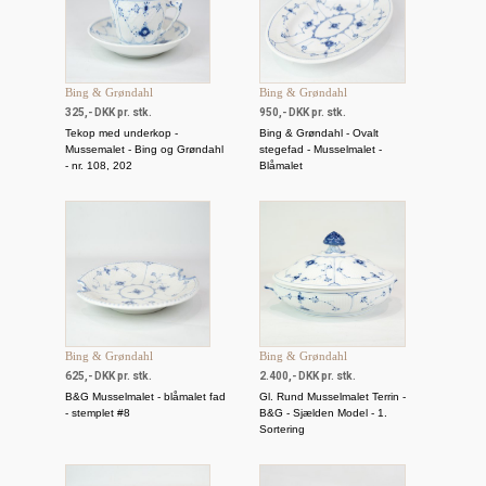
Bing & Grøndahl
Bing & Grøndahl
325,- DKK pr. stk.
950,- DKK pr. stk.
Tekop med underkop -
Bing & Grøndahl - Ovalt
Mussemalet - Bing og Grøndahl
stegefad - Musselmalet -
- nr. 108, 202
Blåmalet
Bing & Grøndahl
Bing & Grøndahl
625,- DKK pr. stk.
2.400,- DKK pr. stk.
B&G Musselmalet - blåmalet fad
Gl. Rund Musselmalet Terrin -
- stemplet #8
B&G - Sjælden Model - 1.
Sortering