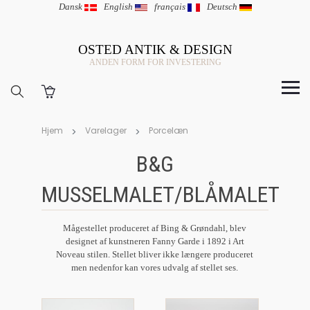
Dansk
|
English
|
français
|
Deutsch
OSTED ANTIK & DESIGN
ANDEN FORM FOR INVESTERING
Hjem
Varelager
Porcelæn
B&G
MUSSELMALET/BLÅMALET
Mågestellet produceret af Bing & Grøndahl, blev
designet af kunstneren Fanny Garde i 1892 i Art
Noveau stilen. Stellet bliver ikke længere produceret
men nedenfor kan vores udvalg af stellet ses.