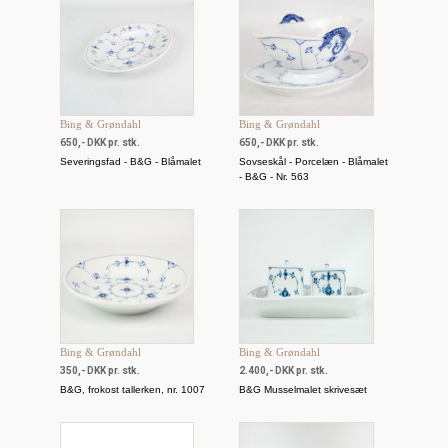
Bing & Grøndahl
Bing & Grøndahl
650,- DKK pr. stk.
650,- DKK pr. stk.
Severingsfad - B&G - Blåmalet
Sovseskål - Porcelæn - Blåmalet
- B&G - Nr. 563
Bing & Grøndahl
Bing & Grøndahl
350,- DKK pr. stk.
2.400,- DKK pr. stk.
B&G, frokost tallerken, nr. 1007
B&G Musselmalet skrivesæt