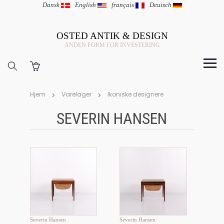
Dansk
|
English
|
français
|
Deutsch
OSTED ANTIK & DESIGN
ANDEN FORM FOR INVESTERING
Hjem
Varelager
Ikoniske designere
SEVERIN HANSEN
Severin Hansen
Severin Hansen