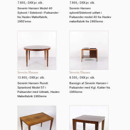
7.800,- DKK pr. stk.
7.800,- DKK pr. stk.
Severin Hansen Model 40
Severin Hansen
Sybord / Sidebord i Palisander
sybord/Sidebord udført i
fra Haslev Møbelfabrik,
Palisander model 40 fra Haslev
1960’erne
møbelfabrik fra 1960erne
Severin Hansen
Severin Hansen
13.800,- DKK pr. stk.
8.500,- DKK pr. stk.
Severin Hansen Rundt
Barvogn af Severin Hansen i
Spisebord Model 57 i
Palisander med Kgl. Kakler fra
Palisander med Udtræk, Haslev
1960erne
Møbelfabrik 1960erne