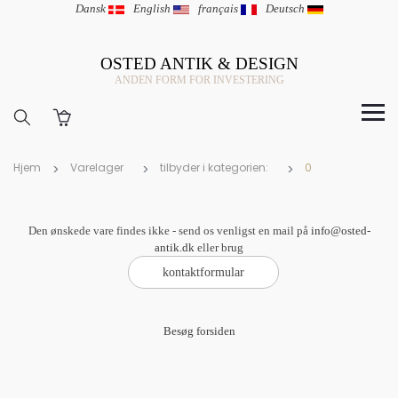
Dansk
|
English
|
français
|
Deutsch
OSTED ANTIK & DESIGN
ANDEN FORM FOR INVESTERING
Hjem
Varelager
tilbyder i kategorien:
0
Den ønskede vare findes ikke - send os venligst en mail på
info@osted-
antik.dk
eller brug
Besøg forsiden