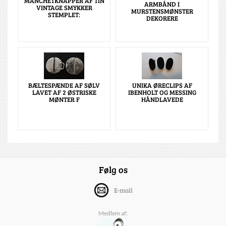
MANCHETKNAPPER AF TIN
ARMBÅND I
VINTAGE SMYKKER
MURSTENSMØNSTER
STEMPLET:
DEKORERE
BÆLTESPÆNDE AF SØLV
UNIKA ØRECLIPS AF
LAVET AF 2 ØSTRISKE
IBENHOLT OG MESSING
MØNTER F
HÅNDLAVEDE
Følg os
E-mail
Medlem af: