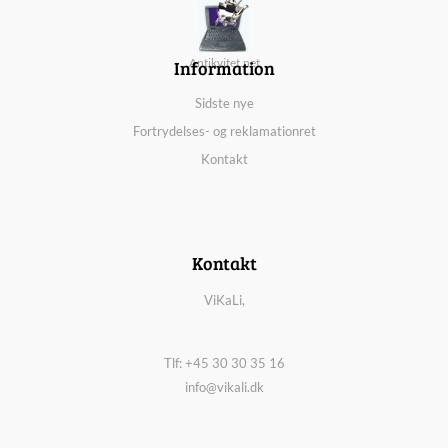
Information
Antikvitet.net
Sidste nye
Fortrydelses- og reklamationret
Kontakt
Kontakt
ViKaLi,
Tlf: +45 30 30 35 16
info@vikali.dk