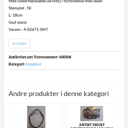
Med sikkerhedskæde (se foto) i forbindelse med låsen
Stemplet : Ni
L: 18cm
God stand
Varenr.: 4-02671-SM7
Kontakt
Antikvitet.net Varenummer
: 600208
Kategori:
Smykker
Andre produkter i denne kategori
ANTIKT SMUKT