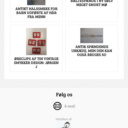
BÆLTESPÆNDE I NY SØLV
MEGET SMUKT MØ
ANTIKT HALSSMKKE FOR
BARN UDFØRTE AF HÅR
FRA MENN
ANTIK SPÆNDENDE
URKÆDE, MEN DEN KAN
OGSÅ BRUGES SO
ØRECLIPS AF TIN VINTAGE
SMYKKER DESIGN: JØRGEN
J
Følg os
E-mail
Medlem af: