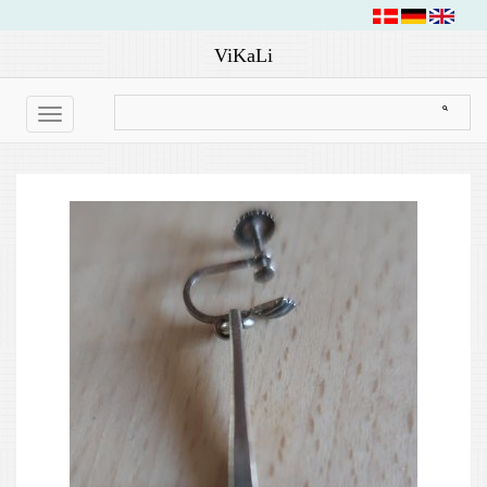
ViKaLi
Toggle
navigation