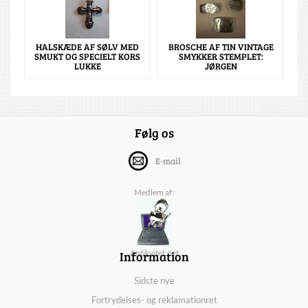
HALSKÆDE AF SØLV MED
BROSCHE AF TIN VINTAGE
SMUKT OG SPECIELT KORS
SMYKKER STEMPLET:
LUKKE
JØRGEN
Følg os
E-mail
Medlem af:
Information
Antikvitet.net
Sidste nye
Fortrydelses- og reklamationret