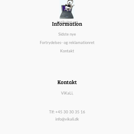
Information
Antikvitet.net
Sidste nye
Fortrydelses- og reklamationret
Kontakt
Kontakt
ViKaLi,
Tlf: +45 30 30 35 16
info@vikali.dk