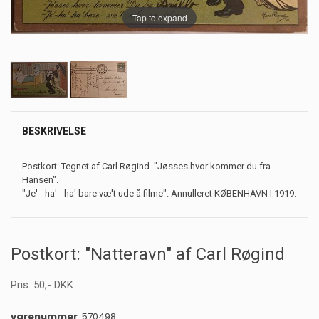
Tap to expand
BESKRIVELSE
Postkort: Tegnet af Carl Røgind. "Jøsses hvor kommer du fra
Hansen".
"Je' - ha' - ha' bare væ't ude å filme". Annulleret KØBENHAVN I 1919.
Postkort: "Natteravn" af Carl Røgind
Pris:
50
,-
DKK
varenummer
: 570498