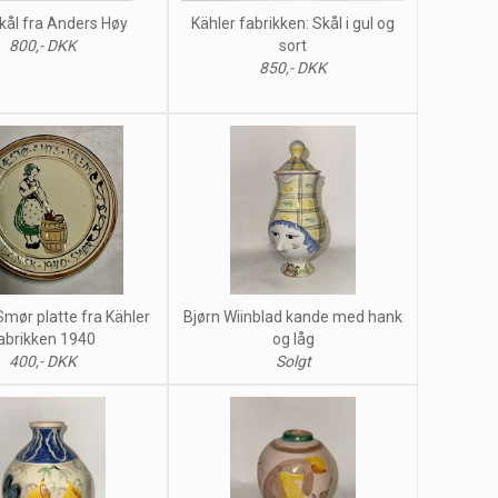
skål fra Anders Høy
Kähler fabrikken: Skål i gul og
800,- DKK
sort
850,- DKK
Smør platte fra Kähler
Bjørn Wiinblad kande med hank
abrikken 1940
og låg
400,- DKK
Solgt