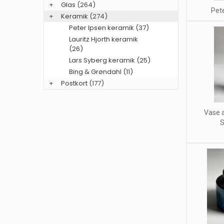
+
Glas
(264)
Pet
+
Keramik
(274)
Peter Ipsen keramik (37)
Lauritz Hjorth keramik
(26)
Lars Syberg keramik (25)
Bing & Grøndahl (11)
+
Postkort
(177)
Vase a
S