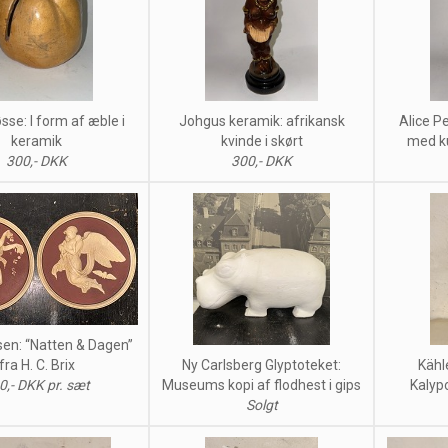
se: I form af æble i
Johgus keramik: afrikansk
Alice Pe
keramik
kvinde i skørt
med ku
300,- DKK
300,- DKK
en: “Natten & Dagen”
fra H. C. Brix
Ny Carlsberg Glyptoteket:
Kähl
0,- DKK pr. sæt
Museums kopi af flodhest i gips
Kalyp
Solgt