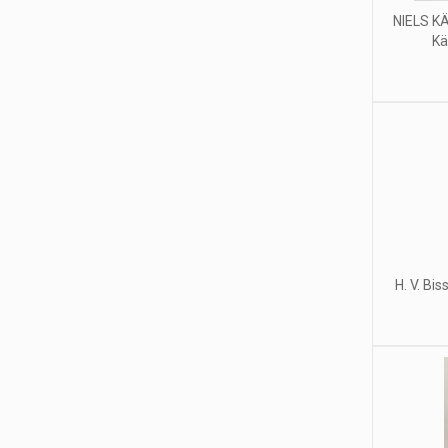
NIELS KÄ
Kä
H. V. Bi