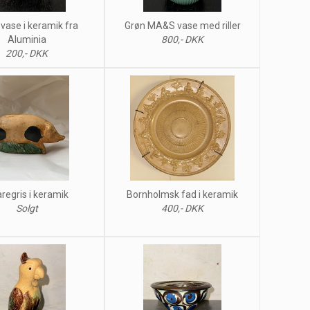
vase i keramik fra
Grøn MA&S vase med riller
Aluminia
800,- DKK
200,- DKK
regris i keramik
Bornholmsk fad i keramik
Solgt
400,- DKK