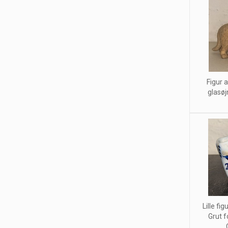
Figur 
glasøj
Lille fi
Grut f