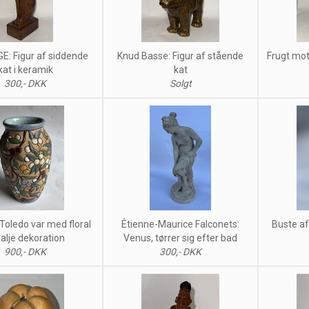
E: Figur af siddende
Knud Basse: Figur af stående
Frugt mot
kat i keramik
kat
300,- DKK
Solgt
Toledo var med floral
Étienne-Maurice Falconets:
Buste af
lje dekoration
Venus, tørrer sig efter bad
900,- DKK
300,- DKK