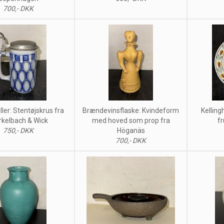
700,- DKK
ller: Stentøjskrus fra
Brændevinsflaske: Kvindeform
Kelling
kelbach & Wick
med hoved som prop fra
fr
750,- DKK
Höganäs
700,- DKK