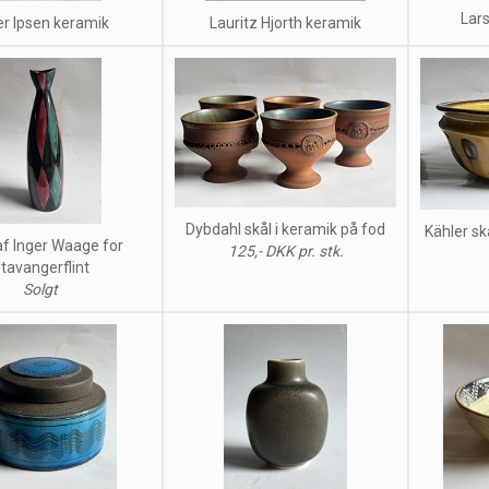
Lar
er Ipsen keramik
Lauritz Hjorth keramik
Dybdahl skål i keramik på fod
Kähler s
f Inger Waage for
125,- DKK pr. stk.
tavangerflint
Solgt