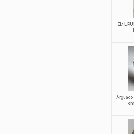
EMIL RUG
Arguado 
ema