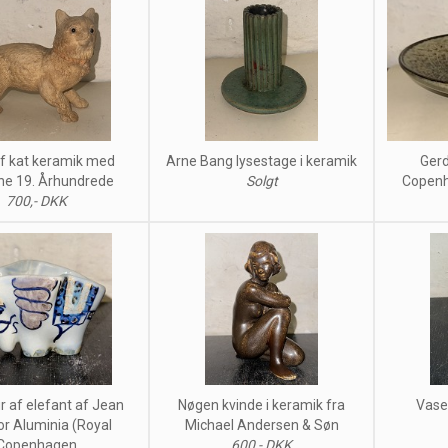
af kat keramik med
Arne Bang lysestage i keramik
Gerd
ne 19. Århundrede
Solgt
Copenh
700,- DKK
gur af elefant af Jean
Nøgen kvinde i keramik fra
Vase
or Aluminia (Royal
Michael Andersen & Søn
Copenhagen
600,- DKK