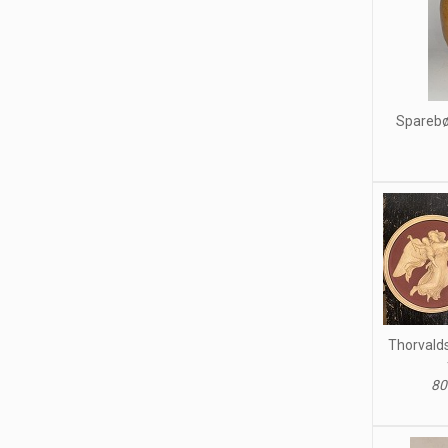
Sparebøs
Thorvalds
80