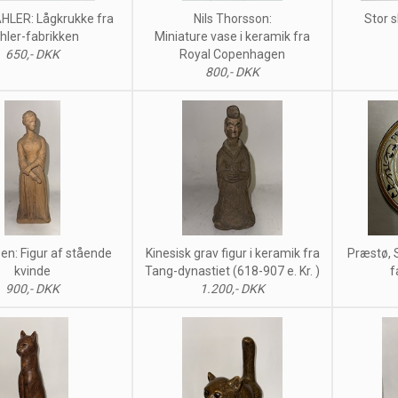
HLER: Lågkrukke fra
Nils Thorsson:
Stor 
hler-fabrikken
Miniature vase i keramik fra
650,- DKK
Royal Copenhagen
800,- DKK
ssen: Figur af stående
Kinesisk grav figur i keramik fra
Præstø, 
kvinde
Tang-dynastiet (618-907 e. Kr. )
f
900,- DKK
1.200,- DKK