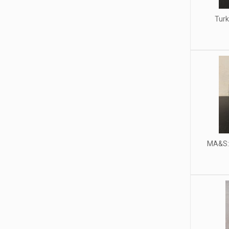
Turk
MA&S: