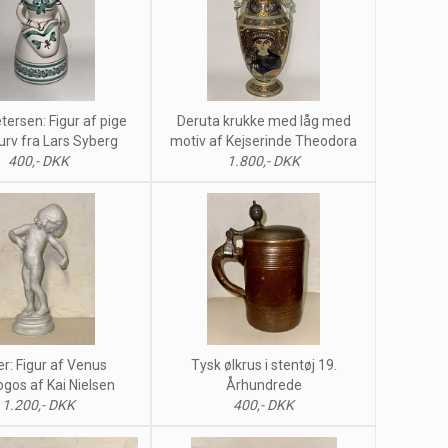
tersen: Figur af pige
Deruta krukke med låg med
rv fra Lars Syberg
motiv af Kejserinde Theodora
400,- DKK
1.800,- DKK
er: Figur af Venus
Tysk ølkrus i stentøj 19.
ogos af Kai Nielsen
Århundrede
1.200,- DKK
400,- DKK