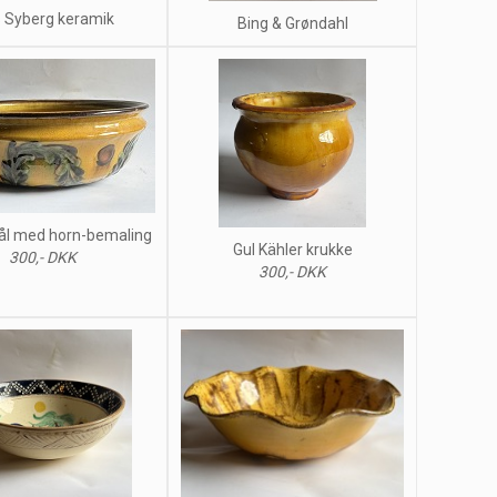
s Syberg keramik
Bing & Grøndahl
kål med horn-bemaling
Gul Kähler krukke
300,- DKK
300,- DKK