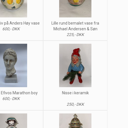
iv på Anders Høy vase
Lille rund bemalet vase fra
600,- DKK
Michael Andersen & Søn
225,- DKK
 Efivos Marathon boy
Nisse i keramik
600,- DKK
250,- DKK