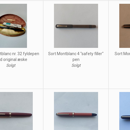
blanc nr. 32 fyldepen
Sort Montblanc 4 "safety filler"
Sort Mo
 original æske
pen
Solgt
Solgt