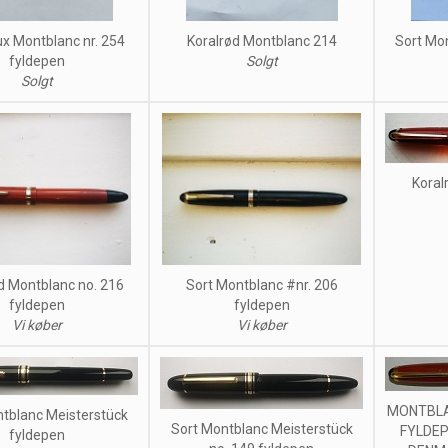
x Montblanc nr. 254
Koralrød Montblanc 214
Sort Mo
fyldepen
Solgt
Solgt
Koral
ød Montblanc no. 216
Sort Montblanc #nr. 206
fyldepen
fyldepen
Vi køber
Vi køber
MONTBLA
tblanc Meisterstück
Sort Montblanc Meisterstück
FYLDEP
fyldepen