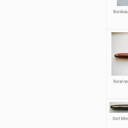
Bordeau
Koral r
Sort Mon