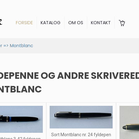
FORSIDE
KATALOG
OM OS
KONTAKT
er => Montblanc
DEPENNE OG ANDRE SKRIVERE
NTBLANC
Sort Montblanc nr. 24 fyldepen
tblanc 3-42 fyldepen