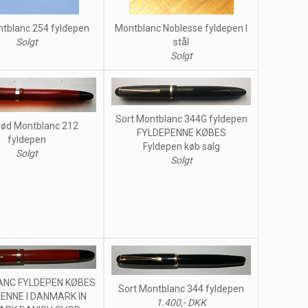
ntblanc 254 fyldepen
Montblanc Noblesse fyldepen I
Solgt
stål
Solgt
Sort Montblanc 344G fyldepen
rød Montblanc 212
FYLDEPENNE KØBES
fyldepen
Fyldepen køb salg
Solgt
Solgt
NC FYLDEPEN KØBES
Sort Montblanc 344 fyldepen
ENNE I DANMARK IN
1.400,- DKK