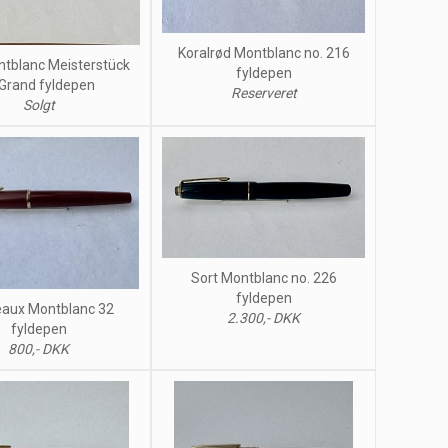
Koralrød Montblanc no. 216
ntblanc Meisterstück
fyldepen
Grand fyldepen
Reserveret
Solgt
Sort Montblanc no. 226
fyldepen
aux Montblanc 32
2.300,- DKK
fyldepen
800,- DKK