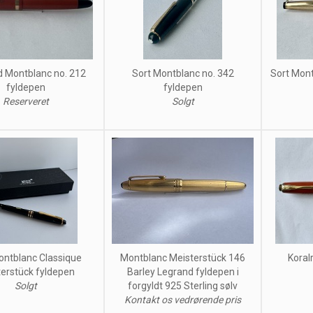
d Montblanc no. 212
Sort Montblanc no. 342
Sort Mont
fyldepen
fyldepen
Reserveret
Solgt
ontblanc Classique
Montblanc Meisterstück 146
Koral
erstück fyldepen
Barley Legrand fyldepen i
Solgt
forgyldt 925 Sterling sølv
Kontakt os vedrørende pris