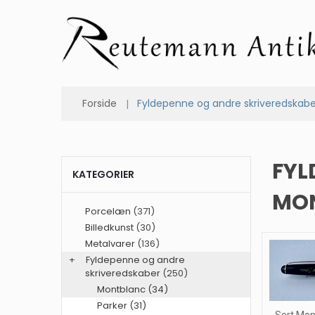
Forside
Fyldepenne og andre skriveredskab
FYL
KATEGORIER
MO
Porcelæn
(371)
Billedkunst
(30)
Metalvarer
(136)
+
Fyldepenne og andre
skriveredskaber
(250)
Montblanc (34)
Parker (31)
Sort Mon