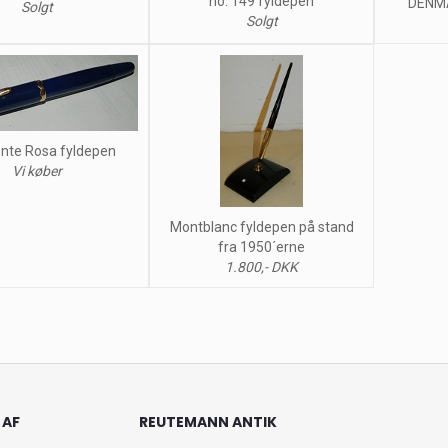
no. 149 fyldepen
DENM
Solgt
Solgt
nte Rosa fyldepen
Vi køber
Montblanc fyldepen på stand
fra 1950´erne
1.800,- DKK
 AF
REUTEMANN ANTIK