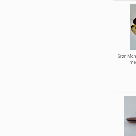
Grøn Mont
med