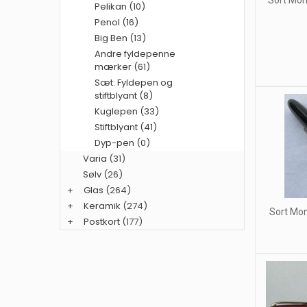
Pelikan (10)
Penol (16)
Big Ben (13)
Andre fyldepenne
mærker (61)
Sæt: Fyldepen og
stiftblyant (8)
Kuglepen (33)
Stiftblyant (41)
Dyp-pen (0)
Varia
(31)
Sølv
(26)
+
Glas
(264)
+
Keramik
(274)
Sort Mon
+
Postkort
(177)