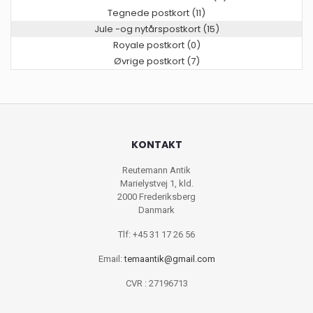
Tegnede postkort (11)
Jule -og nytårspostkort (15)
Royale postkort (0)
Øvrige postkort (7)
KONTAKT
Reutemann Antik
Marielystvej 1, kld.
2000 Frederiksberg
Danmark
Tlf: +45 31 17 26 56
Email:
temaantik@gmail.com
CVR : 27196713