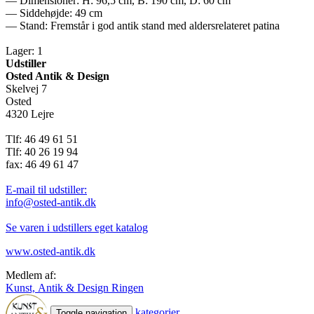
— Dimensioner: H: 96,5 cm, B: 190 cm, D: 60 cm
— Siddehøjde: 49 cm
— Stand: Fremstår i god antik stand med aldersrelateret patina
Lager: 1
Udstiller
Osted Antik & Design
Skelvej 7
Osted
4320 Lejre
Tlf: 46 49 61 51
Tlf: 40 26 19 94
fax: 46 49 61 47
E-mail til udstiller:
info@osted-antik.dk
Se varen i udstillers eget katalog
www.osted-antik.dk
Medlem af:
Kunst, Antik & Design Ringen
kategorier
Toggle navigation