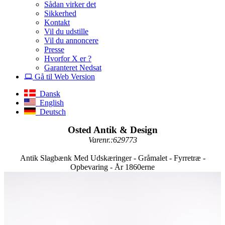
Sådan virker det
Sikkerhed
Kontakt
Vil du udstille
Vil du annoncere
Presse
Hvorfor X er ?
Garanteret Nedsat
Gå til Web Version
Dansk
English
Deutsch
Osted Antik & Design
Varenr.:629773
Antik Slagbænk Med Udskæringer - Gråmalet - Fyrretræ -
Opbevaring - År 1860erne