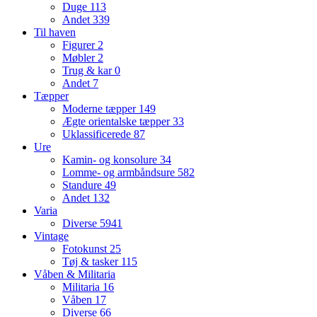
Duge
113
Andet
339
Til haven
Figurer
2
Møbler
2
Trug & kar
0
Andet
7
Tæpper
Moderne tæpper
149
Ægte orientalske tæpper
33
Uklassificerede
87
Ure
Kamin- og konsolure
34
Lomme- og armbåndsure
582
Standure
49
Andet
132
Varia
Diverse
5941
Vintage
Fotokunst
25
Tøj & tasker
115
Våben & Militaria
Militaria
16
Våben
17
Diverse
66