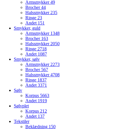
Armsmykker
49
Brocher
44
Halssmykker
235
Ringe
23
Andet
151
Smykker, guld
Armsmykker
1348
Brocher
163
Halssmykker
2050
Ringe
2718
Andet
1087
Smykker, sølv
Armsmykker
2273
Brocher
567
Halssmykker
4708
Ringe
1837
Andet
3371
Sølv
Korpus
5663
Andet
1919
Sølvplet
Korpus
212
Andet
137
Tekstiler
Beklædning
150