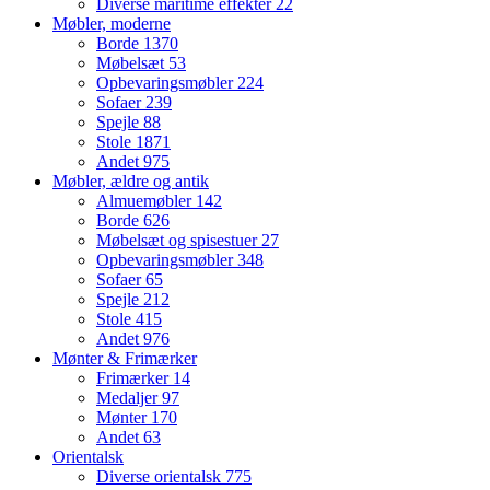
Diverse maritime effekter
22
Møbler, moderne
Borde
1370
Møbelsæt
53
Opbevaringsmøbler
224
Sofaer
239
Spejle
88
Stole
1871
Andet
975
Møbler, ældre og antik
Almuemøbler
142
Borde
626
Møbelsæt og spisestuer
27
Opbevaringsmøbler
348
Sofaer
65
Spejle
212
Stole
415
Andet
976
Mønter & Frimærker
Frimærker
14
Medaljer
97
Mønter
170
Andet
63
Orientalsk
Diverse orientalsk
775