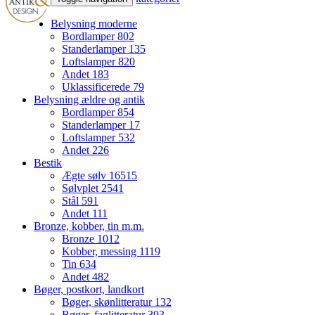
Belysning moderne
Bordlamper
802
Standerlamper
135
Loftslamper
820
Andet
183
Uklassificerede
79
Belysning ældre og antik
Bordlamper
854
Standerlamper
17
Loftslamper
532
Andet
226
Bestik
Ægte sølv
16515
Sølvplet
2541
Stål
591
Andet
111
Bronze, kobber, tin m.m.
Bronze
1012
Kobber, messing
1119
Tin
634
Andet
482
Bøger, postkort, landkort
Bøger, skønlitteratur
132
Bøger, faglitteratur
393