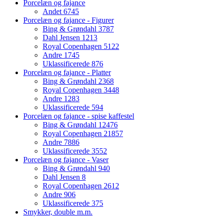
Porcelæn og fajance
Andet
6745
Porcelæn og fajance - Figurer
Bing & Grøndahl
3787
Dahl Jensen
1213
Royal Copenhagen
5122
Andre
1745
Uklassificerede
876
Porcelæn og fajance - Platter
Bing & Grøndahl
2368
Royal Copenhagen
3448
Andre
1283
Uklassificerede
594
Porcelæn og fajance - spise kaffestel
Bing & Grøndahl
12476
Royal Copenhagen
21857
Andre
7886
Uklassificerede
3552
Porcelæn og fajance - Vaser
Bing & Grøndahl
940
Dahl Jensen
8
Royal Copenhagen
2612
Andre
906
Uklassificerede
375
Smykker, double m.m.