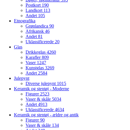
Postkort
190
Landkort
113
Andet
105
Etnografika
Grønlandica
90
Afrikansk
46
Andet
81
Uklassificerede
20
Glas
Drikkeglas
4260
Karafler
809
Vaser
1247
Kunstglas
3269
Andet
2584
Julepynt
Diverse julepynt
1015
Keramik og stentøj - Moderne
Figurer
2523
Vaser & skåle
5034
Andet
4913
Uklassificerede
4634
Keramik og stentøj - ældre og antik
Figurer
90
Vaser & skåle
134