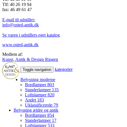
Tlf: 40 26 19 94
fax: 46 49 61 47
E-mail til udstiller:
info@osted-antik.dk
Se varen i udstillers eget katalog
www.osted-antik.dk
Medlem af:
Kunst, Antik & Design Ringen
kategorier
Toggle navigation
Belysning moderne
Bordlamper
803
Standerlamper
135
Loftslamper
820
Andet
183
Uklassificerede
79
Belysning ældre og antik
Bordlamper
854
Standerlamper
17
Loftslamper
533