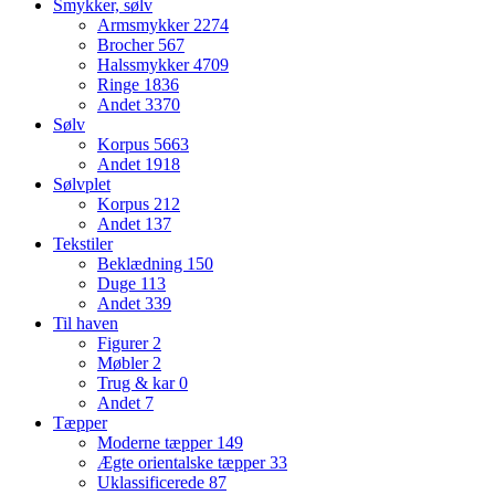
Smykker, sølv
Armsmykker
2274
Brocher
567
Halssmykker
4709
Ringe
1836
Andet
3370
Sølv
Korpus
5663
Andet
1918
Sølvplet
Korpus
212
Andet
137
Tekstiler
Beklædning
150
Duge
113
Andet
339
Til haven
Figurer
2
Møbler
2
Trug & kar
0
Andet
7
Tæpper
Moderne tæpper
149
Ægte orientalske tæpper
33
Uklassificerede
87