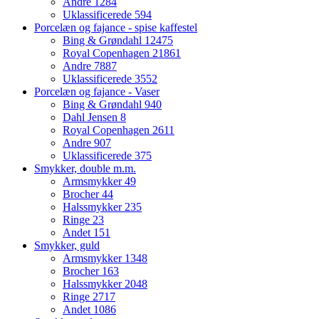
Andre
1284
Uklassificerede
594
Porcelæn og fajance - spise kaffestel
Bing & Grøndahl
12475
Royal Copenhagen
21861
Andre
7887
Uklassificerede
3552
Porcelæn og fajance - Vaser
Bing & Grøndahl
940
Dahl Jensen
8
Royal Copenhagen
2611
Andre
907
Uklassificerede
375
Smykker, double m.m.
Armsmykker
49
Brocher
44
Halssmykker
235
Ringe
23
Andet
151
Smykker, guld
Armsmykker
1348
Brocher
163
Halssmykker
2048
Ringe
2717
Andet
1086