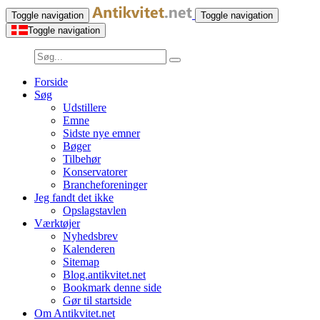
Toggle navigation
Toggle navigation
Toggle navigation
Forside
Søg
Udstillere
Emne
Sidste nye emner
Bøger
Tilbehør
Konservatorer
Brancheforeninger
Jeg fandt det ikke
Opslagstavlen
Værktøjer
Nyhedsbrev
Kalenderen
Sitemap
Blog.antikvitet.net
Bookmark denne side
Gør til startside
Om Antikvitet.net