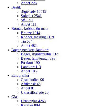
Andet
226
Bestik
Ægte sølv
16515
Sølvplet
2541
Stål
591
Andet
111
Bronze, kobber, tin m.m.
Bronze
1014
Kobber, messing
1119
Tin
634
Andet
482
Bøger, postkort, landkort
Bøger, skønlitteratur
132
Bøger, faglitteratur
393
Postkort
190
Landkort
113
Andet
105
Etnografika
Grønlandica
90
Afrikansk
46
Andet
81
Uklassificerede
20
Glas
Drikkeglas
4263
Karafler
809