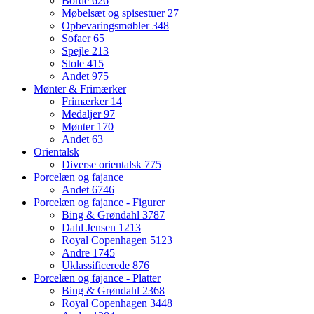
Borde
626
Møbelsæt og spisestuer
27
Opbevaringsmøbler
348
Sofaer
65
Spejle
213
Stole
415
Andet
975
Mønter & Frimærker
Frimærker
14
Medaljer
97
Mønter
170
Andet
63
Orientalsk
Diverse orientalsk
775
Porcelæn og fajance
Andet
6746
Porcelæn og fajance - Figurer
Bing & Grøndahl
3787
Dahl Jensen
1213
Royal Copenhagen
5123
Andre
1745
Uklassificerede
876
Porcelæn og fajance - Platter
Bing & Grøndahl
2368
Royal Copenhagen
3448