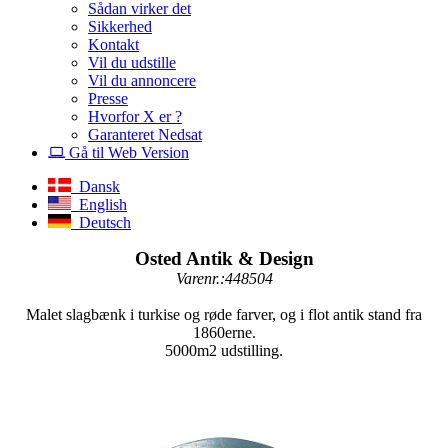
Sådan virker det
Sikkerhed
Kontakt
Vil du udstille
Vil du annoncere
Presse
Hvorfor X er ?
Garanteret Nedsat
Gå til Web Version
Dansk
English
Deutsch
Osted Antik & Design
Varenr.:448504
Malet slagbænk i turkise og røde farver, og i flot antik stand fra
1860erne.
5000m2 udstilling.