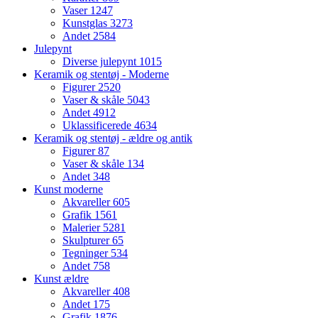
Vaser
1247
Kunstglas
3273
Andet
2584
Julepynt
Diverse julepynt
1015
Keramik og stentøj - Moderne
Figurer
2520
Vaser & skåle
5043
Andet
4912
Uklassificerede
4634
Keramik og stentøj - ældre og antik
Figurer
87
Vaser & skåle
134
Andet
348
Kunst moderne
Akvareller
605
Grafik
1561
Malerier
5281
Skulpturer
65
Tegninger
534
Andet
758
Kunst ældre
Akvareller
408
Andet
175
Grafik
1876