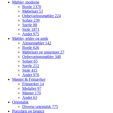
Møbler, moderne
Borde
1370
Møbelsæt
53
Opbevaringsmøbler
224
Sofaer
239
Spejle
88
Stole
1871
Andet
975
Møbler, ældre og antik
Almuemøbler
142
Borde
626
Møbelsæt og spisestuer
27
Opbevaringsmøbler
348
Sofaer
65
Spejle
212
Stole
415
Andet
976
Mønter & Frimærker
Frimærker
14
Medaljer
97
Mønter
170
Andet
63
Orientalsk
Diverse orientalsk
775
Porcelæn og fajance