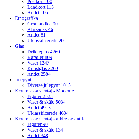
Postkort
190
Landkort
113
Andet
105
Etnografika
Grønlandica
90
Afrikansk
46
Andet
81
Uklassificerede
20
Glas
Drikkeglas
4260
Karafler
809
Vaser
1247
Kunstglas
3269
Andet
2584
Julepynt
Diverse julepynt
1015
Keramik og stentøj - Moderne
Figurer
2523
Vaser & skåle
5034
Andet
4913
Uklassificerede
4634
Keramik og stentøj - ældre og antik
Figurer
90
Vaser & skåle
134
Andet
348