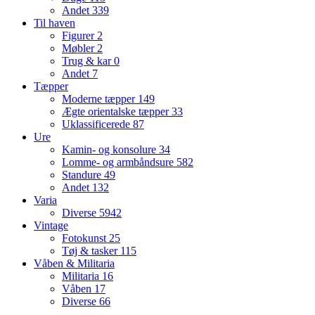
Andet
339
Til haven
Figurer
2
Møbler
2
Trug & kar
0
Andet
7
Tæpper
Moderne tæpper
149
Ægte orientalske tæpper
33
Uklassificerede
87
Ure
Kamin- og konsolure
34
Lomme- og armbåndsure
582
Standure
49
Andet
132
Varia
Diverse
5942
Vintage
Fotokunst
25
Tøj & tasker
115
Våben & Militaria
Militaria
16
Våben
17
Diverse
66