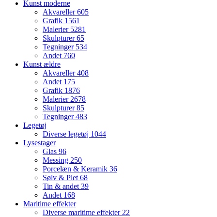
Kunst moderne
Akvareller
605
Grafik
1561
Malerier
5281
Skulpturer
65
Tegninger
534
Andet
760
Kunst ældre
Akvareller
408
Andet
175
Grafik
1876
Malerier
2678
Skulpturer
85
Tegninger
483
Legetøj
Diverse legetøj
1044
Lysestager
Glas
96
Messing
250
Porcelæn & Keramik
36
Sølv & Plet
68
Tin & andet
39
Andet
168
Maritime effekter
Diverse maritime effekter
22