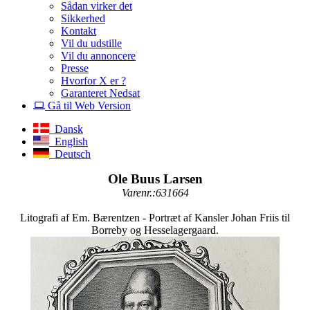
Sådan virker det
Sikkerhed
Kontakt
Vil du udstille
Vil du annoncere
Presse
Hvorfor X er ?
Garanteret Nedsat
Gå til Web Version
Dansk
English
Deutsch
Ole Buus Larsen
Varenr.:631664
Litografi af Em. Bærentzen - Portræt af Kansler Johan Friis til
Borreby og Hesselagergaard.