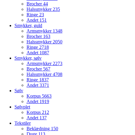
Brocher
44
Halssmykker
235
Ringe
23
Andet
151
Smykker, guld
Armsmykker
1348
Brocher
163
Halssmykker
2050
Ringe
2718
Andet
1087
Smykker, sølv
Armsmykker
2273
Brocher
567
Halssmykker
4708
Ringe
1837
Andet
3371
Sølv
Korpus
5663
Andet
1919
Sølvplet
Korpus
212
Andet
137
Tekstiler
Beklædning
150
Duge
113