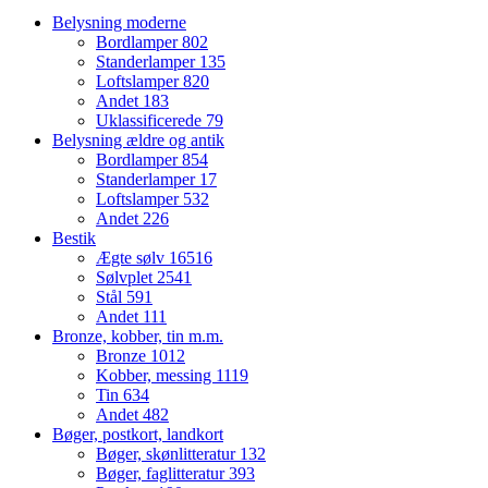
Belysning moderne
Bordlamper
802
Standerlamper
135
Loftslamper
820
Andet
183
Uklassificerede
79
Belysning ældre og antik
Bordlamper
854
Standerlamper
17
Loftslamper
532
Andet
226
Bestik
Ægte sølv
16516
Sølvplet
2541
Stål
591
Andet
111
Bronze, kobber, tin m.m.
Bronze
1012
Kobber, messing
1119
Tin
634
Andet
482
Bøger, postkort, landkort
Bøger, skønlitteratur
132
Bøger, faglitteratur
393