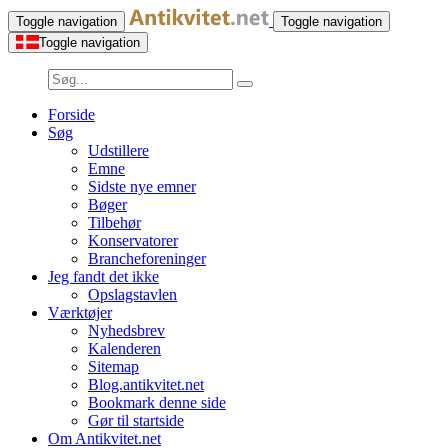
Toggle navigation
Toggle navigation
Toggle navigation
Forside
Søg
Udstillere
Emne
Sidste nye emner
Bøger
Tilbehør
Konservatorer
Brancheforeninger
Jeg fandt det ikke
Opslagstavlen
Værktøjer
Nyhedsbrev
Kalenderen
Sitemap
Blog.antikvitet.net
Bookmark denne side
Gør til startside
Om Antikvitet.net