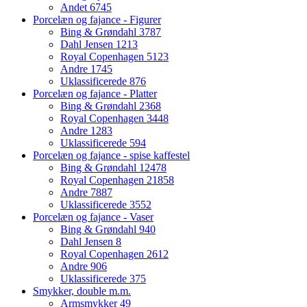
Andet
6745
Porcelæn og fajance - Figurer
Bing & Grøndahl
3787
Dahl Jensen
1213
Royal Copenhagen
5123
Andre
1745
Uklassificerede
876
Porcelæn og fajance - Platter
Bing & Grøndahl
2368
Royal Copenhagen
3448
Andre
1283
Uklassificerede
594
Porcelæn og fajance - spise kaffestel
Bing & Grøndahl
12478
Royal Copenhagen
21858
Andre
7887
Uklassificerede
3552
Porcelæn og fajance - Vaser
Bing & Grøndahl
940
Dahl Jensen
8
Royal Copenhagen
2612
Andre
906
Uklassificerede
375
Smykker, double m.m.
Armsmykker
49