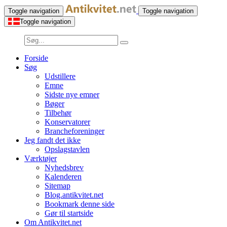
Toggle navigation
Toggle navigation
Toggle navigation
Forside
Søg
Udstillere
Emne
Sidste nye emner
Bøger
Tilbehør
Konservatorer
Brancheforeninger
Jeg fandt det ikke
Opslagstavlen
Værktøjer
Nyhedsbrev
Kalenderen
Sitemap
Blog.antikvitet.net
Bookmark denne side
Gør til startside
Om Antikvitet.net