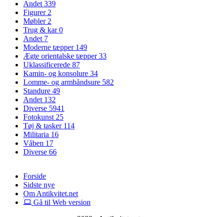
Andet
339
Figurer
2
Møbler
2
Trug & kar
0
Andet
7
Moderne tæpper
149
Ægte orientalske tæpper
33
Uklassificerede
87
Kamin- og konsolure
34
Lomme- og armbåndsure
582
Standure
49
Andet
132
Diverse
5941
Fotokunst
25
Tøj & tasker
114
Militaria
16
Våben
17
Diverse
66
Forside
Sidste nye
Om Antikvitet.net
Gå til Web version