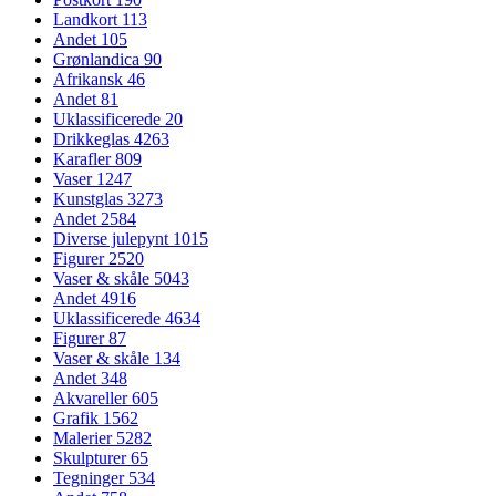
Landkort
113
Andet
105
Grønlandica
90
Afrikansk
46
Andet
81
Uklassificerede
20
Drikkeglas
4263
Karafler
809
Vaser
1247
Kunstglas
3273
Andet
2584
Diverse julepynt
1015
Figurer
2520
Vaser & skåle
5043
Andet
4916
Uklassificerede
4634
Figurer
87
Vaser & skåle
134
Andet
348
Akvareller
605
Grafik
1562
Malerier
5282
Skulpturer
65
Tegninger
534