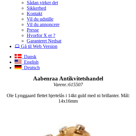
Sådan virker det
Sikkerhed
Kontakt
Vil du udstille
Vil du annoncere
Presse
Hvorfor X er ?
Garanteret Nedsat
Gå til Web Version
Dansk
English
Deutsch
Aabenraa Antikvitetshandel
Varenr.:615507
Ole Lynggaard flettet hjertelås i 14kt guld med ni brillanter. Mål:
14x16mm