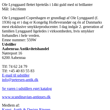
Ole Lynggaard flettet hjertelås i 14kt guld med ni brillanter
Mål: 14x16mm
Ole Lynggaard Copenhagen er grundlagt af Ole Lynggaard (f.
1936) og er i dag er Kongelig Hofleverandør og én af Danmarks
mest eksklusive smykkeproducenter. I dag indgår 2. generation af
familien Lynggaard ligeledes i virksomheden, hvis smykker
forhandles i hele verden.
Emne nummer: 559W
Udstiller
Aabenraa Antikvitetshandel
Nørreport 16
6200 Aabenraa
Tlf: 74 62 24 79
Tlf: +45 40 83 55 83
E-mail til udstiller
info@petersen-antik.dk
Se varen i udstillers eget katalog
www.scandinavian-antiques.dk
Medlem af:
Kunst, Antik & Design Ringen