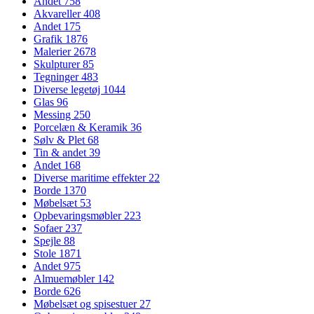
Andet
758
Akvareller
408
Andet
175
Grafik
1876
Malerier
2678
Skulpturer
85
Tegninger
483
Diverse legetøj
1044
Glas
96
Messing
250
Porcelæn & Keramik
36
Sølv & Plet
68
Tin & andet
39
Andet
168
Diverse maritime effekter
22
Borde
1370
Møbelsæt
53
Opbevaringsmøbler
223
Sofaer
237
Spejle
88
Stole
1871
Andet
975
Almuemøbler
142
Borde
626
Møbelsæt og spisestuer
27