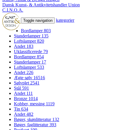
Dansk Kunst- & Antikvitetshandler Union
C.I.N.O.A.
kategorier
Toggle navigation
Bordlamper
803
Standerlamper
135
Loftslamper
820
Andet
183
Uklassificerede
79
Bordlamper
854
Standerlamper
17
Loftslamper
533
Andet
226
Ægte sølv
16516
Sølvplet
2541
Stål
591
Andet
111
Bronze
1014
Kobber, messing
1119
Tin
634
Andet
482
Bøger, skønlitteratur
132
Bøger, faglitteratur
393
Postkort
190