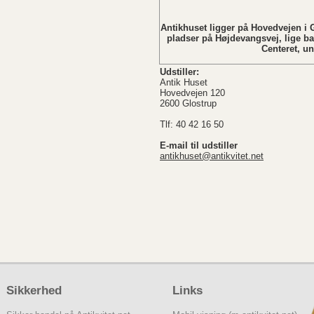
Søndag L
Antikhuset ligger på Hovedvejen i G
pladser på Højdevangsvej, lige b
Centeret, u
Udstiller:
Antik Huset
Hovedvejen 120
2600 Glostrup
Tlf: 40 42 16 50
E-mail til udstiller
antikhuset@antikvitet.net
Sikkerhed
Links