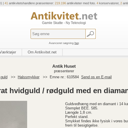
01 |
41
antikvitetshandlere præsenterer:
219.196
antikviteter med foto.
4
konservatorer,
2
ant
Gamle Skatte - Ny Teknologi
Avanceret søgning
her
.
Værktøjer
Om Antikvitet.net
Antik Huset
præsenterer
 guld
>>
Halssmykker
>>
Emne nr.: 610584
Send os en E-mail
at hvidguld / rødguld med en diaman
Guldvedhæng med en diamant i 14 kara
Stemplet BEE. 585.
Længde 1,8 cm.
Perfekt stand.
Smykket findes ikke fysisk i vores but
frem til besigtigelse.