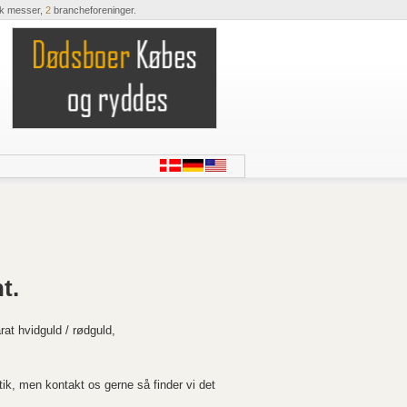
ik messer,
2
brancheforeninger.
t.
t hvidguld / rødguld,
ik, men kontakt os gerne så finder vi det