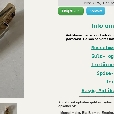
Pris:
3.875
,-
DKK
pr
Tilføj til kurv
Kontakt
Info om
Antikhuset har et stort udvalg a
porcelæn
. De kan se vores udv
Musselma
Guld- og
Tretårne
Spise-
Dri
Besøg Antih
___________________
Antikhuset opkøber guld og sølvsmy
opkøber vi:
- Musselmalet, Blå Blomst, Empire,