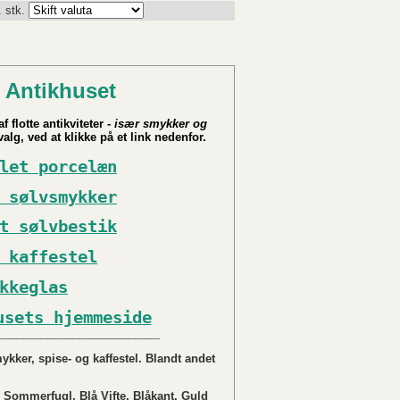
. stk.
 Antikhuset
f flotte antikviteter -
især smykker og
alg, ved at klikke på et link nedenfor.
let porcelæn
 sølvsmykker
t sølvbestik
 kaffestel
kkeglas
usets hjemmeside
__________________________
kker, spise- og kaffestel. Blandt andet
 Sommerfugl, Blå Vifte, Blåkant, Guld