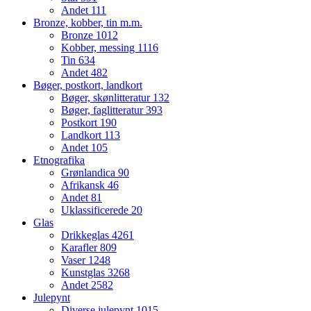
Andet
111
Bronze, kobber, tin m.m.
Bronze
1012
Kobber, messing
1116
Tin
634
Andet
482
Bøger, postkort, landkort
Bøger, skønlitteratur
132
Bøger, faglitteratur
393
Postkort
190
Landkort
113
Andet
105
Etnografika
Grønlandica
90
Afrikansk
46
Andet
81
Uklassificerede
20
Glas
Drikkeglas
4261
Karafler
809
Vaser
1248
Kunstglas
3268
Andet
2582
Julepynt
Diverse julepynt
1015