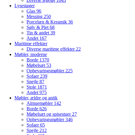
Diverse legetøj
1043
Lysestager
Glas
96
Messing
250
Porcelæn & Keramik
36
Sølv & Plet
68
Tin & andet
39
Andet
167
Maritime effekter
Diverse maritime effekter
22
Møbler, moderne
Borde
1370
Møbelsæt
53
Opbevaringsmøbler
225
Sofaer
239
Spejle
87
Stole
1871
Andet
975
Møbler, ældre og antik
Almuemøbler
142
Borde
626
Møbelsæt og spisestuer
27
Opbevaringsmøbler
346
Sofaer
65
Spejle
212