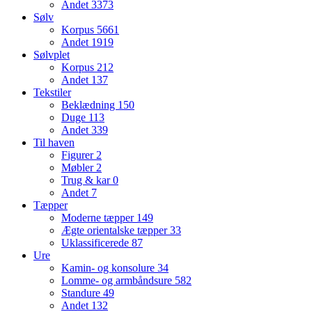
Andet
3373
Sølv
Korpus
5661
Andet
1919
Sølvplet
Korpus
212
Andet
137
Tekstiler
Beklædning
150
Duge
113
Andet
339
Til haven
Figurer
2
Møbler
2
Trug & kar
0
Andet
7
Tæpper
Moderne tæpper
149
Ægte orientalske tæpper
33
Uklassificerede
87
Ure
Kamin- og konsolure
34
Lomme- og armbåndsure
582
Standure
49
Andet
132