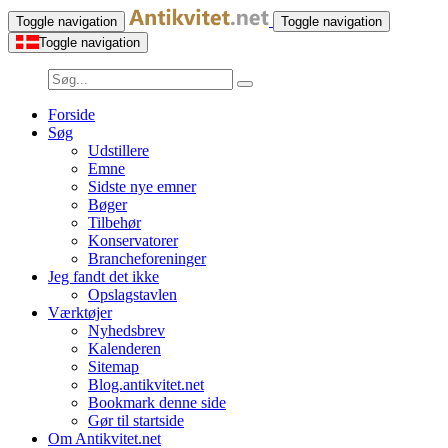
Toggle navigation
Toggle navigation
Toggle navigation
Forside
Søg
Udstillere
Emne
Sidste nye emner
Bøger
Tilbehør
Konservatorer
Brancheforeninger
Jeg fandt det ikke
Opslagstavlen
Værktøjer
Nyhedsbrev
Kalenderen
Sitemap
Blog.antikvitet.net
Bookmark denne side
Gør til startside
Om Antikvitet.net