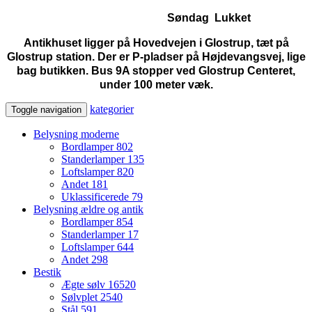
Søndag Lukket
Antikhuset ligger på Hovedvejen i Glostrup, tæt på
Glostrup station. Der er P-pladser på Højdevangsvej, lige
bag butikken. Bus 9A stopper ved Glostrup Centeret,
under 100 meter væk.
kategorier
Toggle navigation
Belysning moderne
Bordlamper
802
Standerlamper
135
Loftslamper
820
Andet
181
Uklassificerede
79
Belysning ældre og antik
Bordlamper
854
Standerlamper
17
Loftslamper
644
Andet
298
Bestik
Ægte sølv
16520
Sølvplet
2540
Stål
591