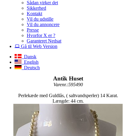
Sådan virker det
Sikkerhed
Kontakt
Vil du udstille
Vil du annoncere
Presse
Hvorfor X er ?
Garanteret Nedsat
Gå til Web Version
Dansk
English
Deutsch
Antik Huset
Varenr.:595490
Perlekæde med Guldlås, ( saltvandsperler) 14 Karat.
Længde: 44 cm.