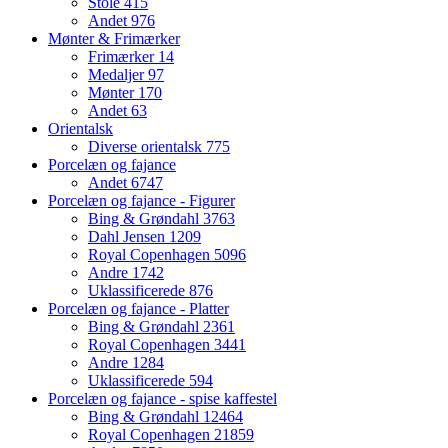
Stole
415
Andet
976
Mønter & Frimærker
Frimærker
14
Medaljer
97
Mønter
170
Andet
63
Orientalsk
Diverse orientalsk
775
Porcelæn og fajance
Andet
6747
Porcelæn og fajance - Figurer
Bing & Grøndahl
3763
Dahl Jensen
1209
Royal Copenhagen
5096
Andre
1742
Uklassificerede
876
Porcelæn og fajance - Platter
Bing & Grøndahl
2361
Royal Copenhagen
3441
Andre
1284
Uklassificerede
594
Porcelæn og fajance - spise kaffestel
Bing & Grøndahl
12464
Royal Copenhagen
21859