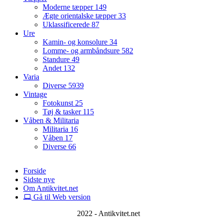
Moderne tæpper
149
Ægte orientalske tæpper
33
Uklassificerede
87
Ure
Kamin- og konsolure
34
Lomme- og armbåndsure
582
Standure
49
Andet
132
Varia
Diverse
5939
Vintage
Fotokunst
25
Tøj & tasker
115
Våben & Militaria
Militaria
16
Våben
17
Diverse
66
Forside
Sidste nye
Om Antikvitet.net
Gå til Web version
2022 - Antikvitet.net