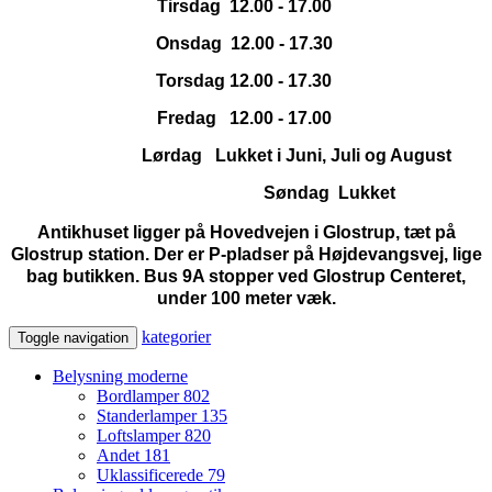
Tirsdag 12.00 - 17.00
Onsdag 12.00 - 17.30
Torsdag 12.00 - 17.30
Fredag 12.00 - 17.00
Lørdag Lukket i Juni, Juli og August
Søndag Lukket
Antikhuset ligger på Hovedvejen i Glostrup, tæt på
Glostrup station. Der er P-pladser på Højdevangsvej, lige
bag butikken. Bus 9A stopper ved Glostrup Centeret,
under 100 meter væk.
kategorier
Toggle navigation
Belysning moderne
Bordlamper
802
Standerlamper
135
Loftslamper
820
Andet
181
Uklassificerede
79