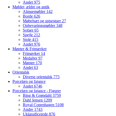
Andet
975
Møbler, ældre og antik
Almuemøbler
142
Borde
626
Møbelsæt og spisestuer
27
Opbevaringsmøbler
348
Sofaer
65
Spejle
212
Stole
415
Andet
976
Mønter & Frimærker
Frimærker
14
Medaljer
97
Mønter
170
Andet
63
Orientalsk
Diverse orientalsk
775
Porcelæn og fajance
Andet
6746
Porcelæn og fajance - Figurer
Bing & Grøndahl
3759
Dahl Jensen
1209
Royal Copenhagen
5108
Andre
1743
Uklassificerede
876