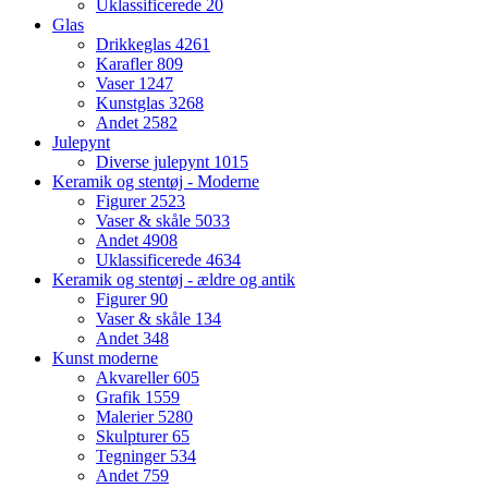
Uklassificerede
20
Glas
Drikkeglas
4261
Karafler
809
Vaser
1247
Kunstglas
3268
Andet
2582
Julepynt
Diverse julepynt
1015
Keramik og stentøj - Moderne
Figurer
2523
Vaser & skåle
5033
Andet
4908
Uklassificerede
4634
Keramik og stentøj - ældre og antik
Figurer
90
Vaser & skåle
134
Andet
348
Kunst moderne
Akvareller
605
Grafik
1559
Malerier
5280
Skulpturer
65
Tegninger
534
Andet
759