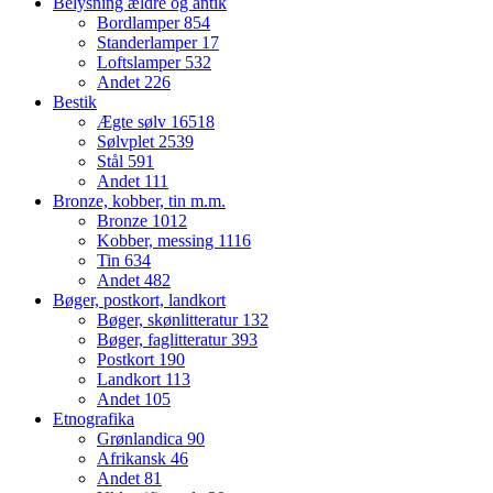
Belysning ældre og antik
Bordlamper
854
Standerlamper
17
Loftslamper
532
Andet
226
Bestik
Ægte sølv
16518
Sølvplet
2539
Stål
591
Andet
111
Bronze, kobber, tin m.m.
Bronze
1012
Kobber, messing
1116
Tin
634
Andet
482
Bøger, postkort, landkort
Bøger, skønlitteratur
132
Bøger, faglitteratur
393
Postkort
190
Landkort
113
Andet
105
Etnografika
Grønlandica
90
Afrikansk
46
Andet
81