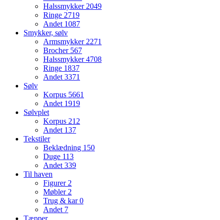
Halssmykker
2049
Ringe
2719
Andet
1087
Smykker, sølv
Armsmykker
2271
Brocher
567
Halssmykker
4708
Ringe
1837
Andet
3371
Sølv
Korpus
5661
Andet
1919
Sølvplet
Korpus
212
Andet
137
Tekstiler
Beklædning
150
Duge
113
Andet
339
Til haven
Figurer
2
Møbler
2
Trug & kar
0
Andet
7
Tæpper