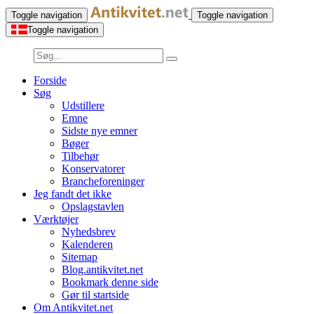
Toggle navigation
Toggle navigation
Toggle navigation
Forside
Søg
Udstillere
Emne
Sidste nye emner
Bøger
Tilbehør
Konservatorer
Brancheforeninger
Jeg fandt det ikke
Opslagstavlen
Værktøjer
Nyhedsbrev
Kalenderen
Sitemap
Blog.antikvitet.net
Bookmark denne side
Gør til startside
Om Antikvitet.net