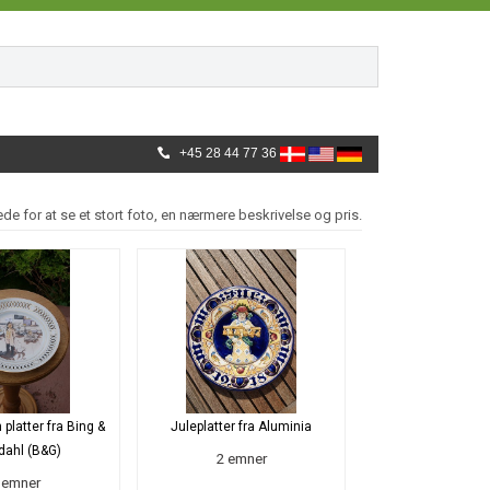
+45 28 44 77 36
lede for at se et stort foto, en nærmere beskrivelse og pris.
 platter fra Bing &
Juleplatter fra Aluminia
dahl (B&G)
2 emner
 emner