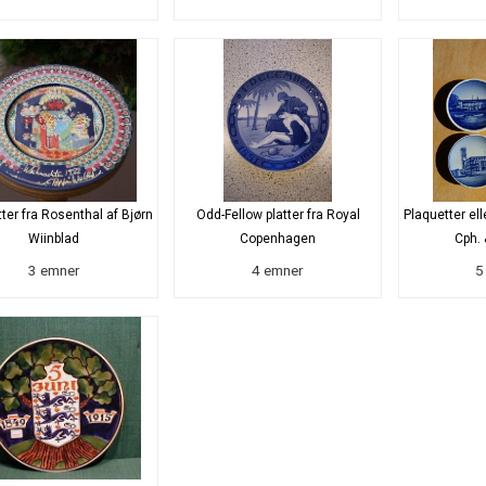
tter fra Rosenthal af Bjørn
Odd-Fellow platter fra Royal
Plaquetter ell
Wiinblad
Copenhagen
Cph. 
3 emner
4 emner
5