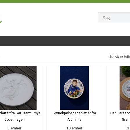
r
Klik på et bil
 platter fra B&G samt Royal
Børnehjælpsdagsplatter fra
Carl Larsson
Copenhagen
Aluminia
Grøn
3 emner
10 emner
3