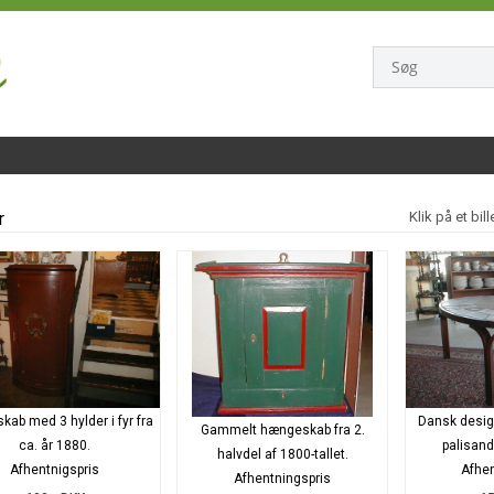
r
Klik på et bil
kab med 3 hylder i fyr fra
Dansk design
Gammelt hængeskab fra 2.
ca. år 1880.
palisand
halvdel af 1800-tallet.
Afhentnigspris
Afhen
Afhentningspris