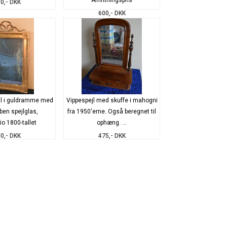
Afhntningspris
0,- DKK
600,- DKK
l i guldramme med
Vippespejl med skuffe i mahogni
ben spejlglas,
fra 1950'erne. Også beregnet til
io 1800-tallet
ophæng. ...
0,- DKK
475,- DKK