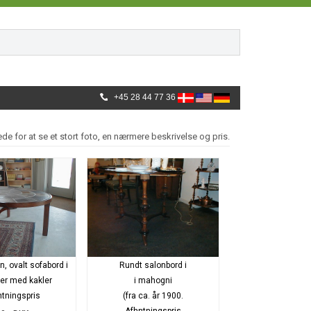
+45 28 44 77 36
lede for at se et stort foto, en nærmere beskrivelse og pris.
, ovalt sofabord i
Rundt salonbord i
er med kakler
i mahogni
tningspris
(fra ca. år 1900.