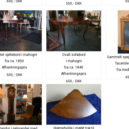
600,- DKK
65
550,- DKK
tet spillebord i mahogni
Ovalt sofabord
Gammelt spej
fra ca. 1850
i mahogni
facetsle
Afhentningspris
fra ca. 1840
fra med
Afhentningspris
500,- DKK
45
650,- DKK
Hjørnehylde i mørkt træ til
Standur i palisander med