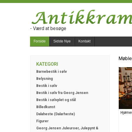
- Værd at besøge
Forside
Sidste Nye
Kontakt
Møble
KATEGORI
Barnebestik i sølv
Belysning
Bestik i sølv
Bestik i sølv fra Georg Jensen
Bestik i sølvplet og stål
Billedkunst
Hjørnes
Dalaheste (Dalarheste)
Figurer
Georg Jensen Juleuroer, Julepynt &