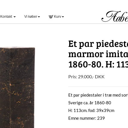
Kontakt
Vi køber
Kurv
Et par piedest
marmor imitat
1860-80. H: 1
Pris:
29.000
,-
DKK
Et par piedestaler i træ med so
Sverige ca. år 1860-80
H: 113cm. fod: 39x39cm
Emne nummer: 239