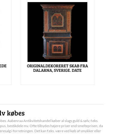
EDE
ORIGINALDEKORERET SKAB FRA
DALARNA, SVERIGE. DATE
lv købes
bes. Aabenraa Antikvitetshandel køber al slags guld & sølv, f.eks.
pus, bestikdele mv. Ofte tilbydes højere priser end smelteprisen, da
deresalg i forretningen. Det kan f.eks. være ved køb af smykker eller