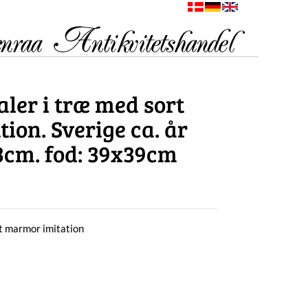
aler i træ med sort
ion. Sverige ca. år
13cm. fod: 39x39cm
rt marmor imitation