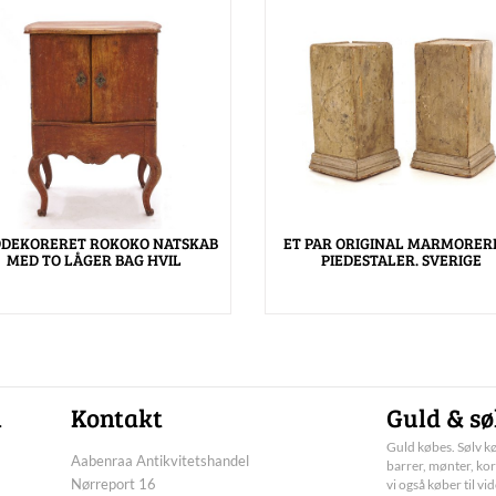
DEKORERET ROKOKO NATSKAB
ET PAR ORIGINAL MARMORER
MED TO LÅGER BAG HVIL
PIEDESTALER. SVERIGE
n
Kontakt
Guld & sø
Guld købes. Sølv kø
Aabenraa Antikvitetshandel
barrer, mønter, kor
Nørreport 16
vi også køber til vi