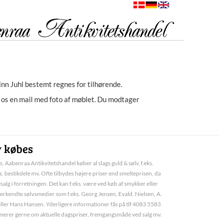
nn Juhl bestemt regnes for tilhørende.
e os en mail med foto af møblet. Du modtager
v købes
. Aabenraa Antikvitetshandel køber al slags guld & sølv, f.eks.
, bestikdele mv. Ofte tilbydes højere priser end smelteprisen, da
esalg i forretningen. Det kan f.eks. være ved køb af smykker eller
erkendte sølvsmedier som f.eks. Georg Jensen, Evald. Nielsen, A.
ller Hans Hansen. Yderligere informationer fås på tlf 4083 5583
ormerer gerne om aktuelle dagspriser, fremgangsmåde ved salg mv.