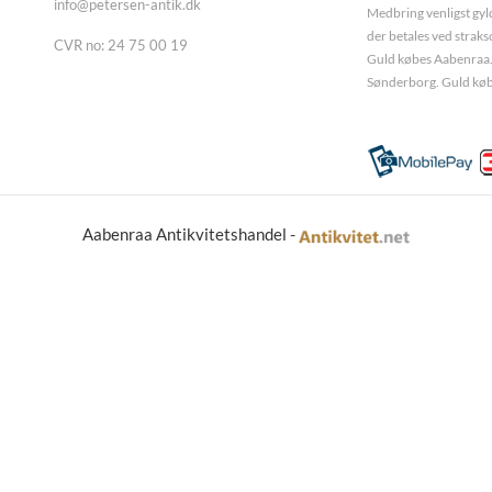
info@petersen-antik.dk
Medbring venligst gyld
der betales ved straks
CVR no: 24 75 00 19
Guld købes Aabenraa.
Sønderborg. Guld køb
Aabenraa Antikvitetshandel -