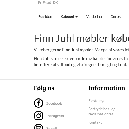
Fri Fragt i DK
(current)
Forsiden
Kategori
Vurdering
Om os
Finn Juhl møbler køb
Vi køber gerne Finn Juhl møbler. Mange af vores i
Finn Juhl stole, skriveborde mv har derfor vores in
herefter købstilbud og vi afregner hurtigt og kont
Følg os
Information
Sidste nye
Facebook
Fortrydelses- og
reklamationret
Instagram
Kontakt
E-mail