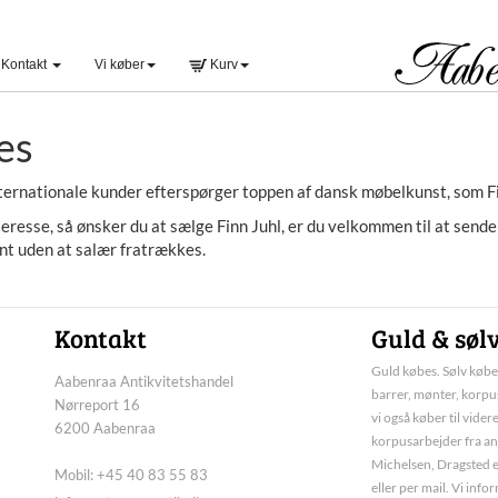
Kontakt
Vi køber
Kurv
es
nternationale kunder efterspørger toppen af dansk møbelkunst, som Fi
teresse, så ønsker du at sælge Finn Juhl, er du velkommen til at send
ant uden at salær fratrækkes.
Kontakt
Guld & søl
Guld købes. Sølv købes
Aabenraa Antikvitetshandel
barrer, mønter, korpus
Nørreport 16
vi også køber til vider
6200 Aabenraa
korpusarbejder fra an
Michelsen, Dragsted e
Mobil: +45 40 83 55 83
eller per mail. Vi inf