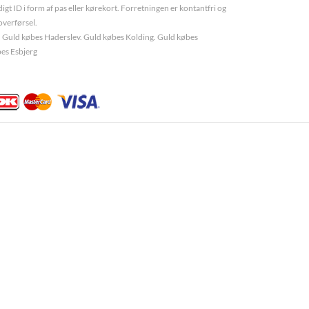
igt ID i form af pas eller kørekort. Forretningen er kontantfri og
overførsel.
 Guld købes Haderslev. Guld købes Kolding. Guld købes
es Esbjerg