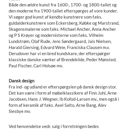
Både den ældre kunst fra 1600-, 1700- og 1800-tallet og
den moderne fra 1900-tallet efterspørges af vore kunder.
Vi søger god kunst af kendte kunstnere som f.eks.
guldalderkunstnere som Eckersberg, Købke og Marstrand,
Skagensmalerne som f.eks. Michael Ancher, Anna Ancher
og P S Krøyer og modernisterne som f.eks. Vilhelm
Lundstrøm, Olaf Rude, Jens Søndergaard, Jais Nielsen,
Harald Giersing, Edvard Weie, Franciska Clausen m.v.
Derudover har vi en bred kundskare, der efterspørger
klassiske danske værker af Brendekilde, Peder Mønsted,
Paul Fischer, Carl Holsøe mv.
Dansk design
Fra ind- og udland er efterspørgslen på dansk design stor.
Det kan være i form af møbelklassikere af Finn Juhl, Arne
Jacobsen, Hans J. Wegner, Ib Kofod-Larsen mv., men også i
form af keramik af f.eks. Axel Salto, Arne Bang, Alev
Siesbye mv.
Ved henvendelse vedr. salg i forretningen bedes