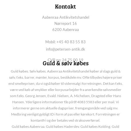
Kontakt
Aabenraa Antikvitetshandel
Nørreport 16
6200 Aabenraa
Mobil: +45 40 83 55 83
info@petersen-antik.dk
CVR no: 24 75 00 19
Guld & sølv købes
Guld købes. Sølv købes. Aabenraa Antikvitetshandel køber al slags guld &
sølv, f.eks. barrer, mønter, korpus, bestikdele mv. Ofte tilbydes højere priser
end smelteprisen, da vi også køber til videresalg i forretningen. Det kan f.eks.
være ved køb af smykker eller korpusarbejder fra anerkendte sølvsmedier
som f.eks. Georg Jensen, Evald. Nielsen, A. Michelsen, Dragsted eller Hans
Hansen. Yderligere informationer fås på tlf 4083 5583 eller per mail. Vi
informerer gerne om aktuelle dagspriser, fremgangsmåde ved salg mv.
Medbring venligst gyldigt ID i form af pas eller kørekort. Forretningen er
kontantfri og der betales ved straksoverførsel.
Guld købes Aabenraa. Guld købes Haderslev. Guld købes Kolding. Guld