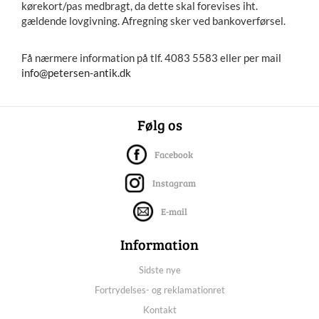
kørekort/pas medbragt, da dette skal forevises iht.
gældende lovgivning. Afregning sker ved bankoverførsel.
Få nærmere information på tlf. 4083 5583 eller per mail
info@petersen-antik.dk
Følg os
Facebook
Instagram
E-mail
Information
Sidste nye
Fortrydelses- og reklamationret
Kontakt