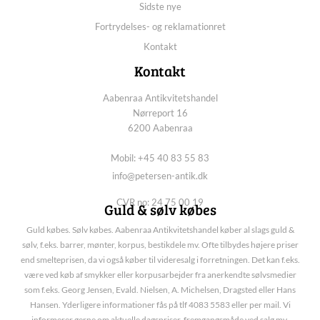
Sidste nye
Fortrydelses- og reklamationret
Kontakt
Kontakt
Aabenraa Antikvitetshandel
Nørreport 16
6200 Aabenraa
Mobil: +45 40 83 55 83
info@petersen-antik.dk
CVR no: 24 75 00 19
Guld & sølv købes
Guld købes. Sølv købes. Aabenraa Antikvitetshandel køber al slags guld &
sølv, f.eks. barrer, mønter, korpus, bestikdele mv. Ofte tilbydes højere priser
end smelteprisen, da vi også køber til videresalg i forretningen. Det kan f.eks.
være ved køb af smykker eller korpusarbejder fra anerkendte sølvsmedier
som f.eks. Georg Jensen, Evald. Nielsen, A. Michelsen, Dragsted eller Hans
Hansen. Yderligere informationer fås på tlf 4083 5583 eller per mail. Vi
informerer gerne om aktuelle dagspriser, fremgangsmåde ved salg mv.