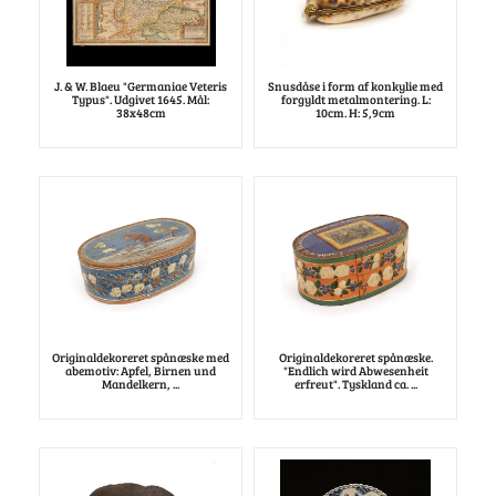
J. & W. Blaeu "Germaniae Veteris
Snusdåse i form af konkylie med
Typus". Udgivet 1645. Mål:
forgyldt metalmontering. L:
38x48cm
10cm. H: 5,9cm
Originaldekoreret spånæske med
Originaldekoreret spånæske.
abemotiv: Apfel, Birnen und
"Endlich wird Abwesenheit
Mandelkern, ...
erfreut". Tyskland ca. ...