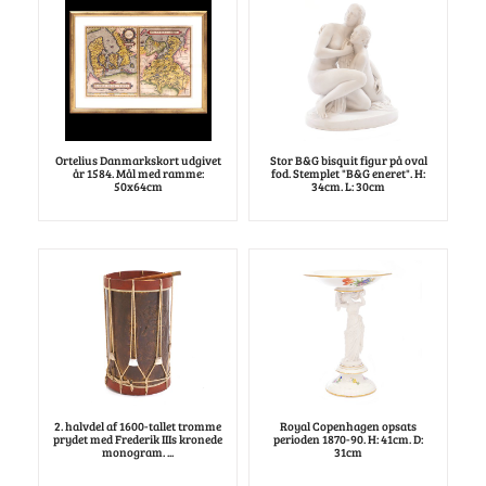
Ortelius Danmarkskort udgivet
Stor B&G bisquit figur på oval
år 1584. Mål med ramme:
fod. Stemplet "B&G eneret". H:
50x64cm
34cm. L: 30cm
2. halvdel af 1600-tallet tromme
Royal Copenhagen opsats
prydet med Frederik IIIs kronede
perioden 1870-90. H: 41cm. D:
monogram. ...
31cm