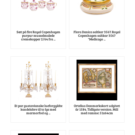
Sæt på fire Royal Copenhagen
Flora Danica saltkar 3567. Royal
purpur musselmalede
Copenhagen saltkar 3567
cremekopper 2/64 fra ...
"Medicago ...
Et par gustavianske lueforgyldte
Ortelius Danmarkskort udgivet
kandelabre til to lys med
år 1584. Tidligste version. Mål
marmorfod og ...
med ramme: 51x64cm