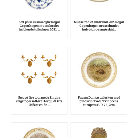
Sæt på seks små dybe Royal
Musselmalet smørskål 502. Royal
Copenhagen musselmalet
Copenhagen musselmalet
helblonde tallerkner 1081. ...
halvblonde smørskål ...
Sæt på fire toarmede Empire
Fauna Danica tallerken med
vægstager udført i forgyldt træ.
pindsvin 3549. "Erinacens
Udført ca. år ...
europæus". D: 25,5cm