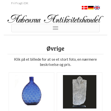
Fri Fragt i DK
Toggle
navigation
Øvrige
Klik på et billede for at se et stort foto, en nærmere
beskrivelse og pris.