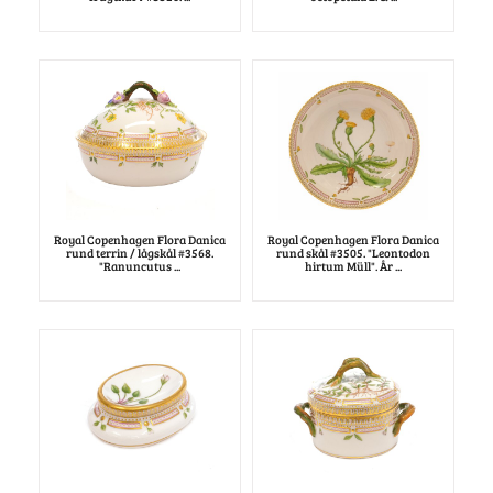
Royal Copenhagen Flora Danica
Royal Copenhagen Flora Danica
rund terrin / lågskål #3568.
rund skål #3505. "Leontodon
"Ranuncutus ...
hirtum Müll". År ...