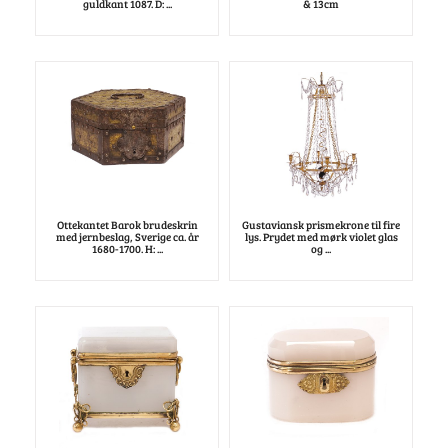
guldkant 1087. D: ...
& 13cm
Ottekantet Barok brudeskrin
Gustaviansk prismekrone til fire
med jernbeslag, Sverige ca. år
lys. Prydet med mørk violet glas
1680-1700. H: ...
og ...