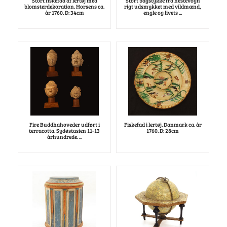
Stort fiskefad af lertøj med
Stort bagstykke fra hestevogn
blomsterdekoration. Horsens ca.
rigt udsmykket med vildmænd,
år 1760. D: 34cm
engle og livets ...
Fire Buddhahoveder udført i
Fiskefad i lertøj. Danmark ca. år
terracotta. Sydøstasien 11-13
1760. D: 28cm
århundrede. ...