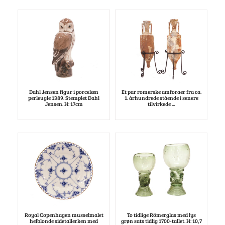
Dahl Jensen figur i porcelæn
Et par romerske amforaer fra ca.
perleugle 1389. Stemplet Dahl
1. århundrede stående i senere
Jensen. H: 17cm
tilvirkede ...
Royal Copenhagen musselmalet
To tidlige Römerglas med lys
helblonde sidetallerken med
grøn sats tidlig 1700-tallet. H: 10,7