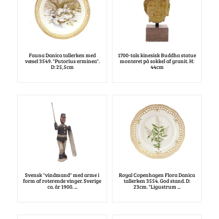
Fauna Danica tallerken med
1700-tals kinesisk Buddha statue
væsel 3549. "Putorius erminea".
monteret på sokkel af granit. H:
D: 25,5cm
44cm
Svensk "vindmand" med arme i
Royal Copenhagen Flora Danica
form af roterende vinger. Sverige
tallerken 3554. God stand. D:
ca. år 1900. ...
23cm. "Ligustrum ...