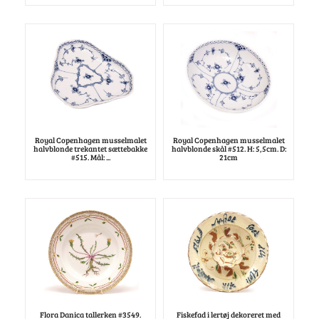
Royal Copenhagen musselmalet
Royal Copenhagen musselmalet
halvblonde trekantet sættebakke
halvblonde skål #512. H: 5,5cm. D:
#515. Mål: ...
21cm
Flora Danica tallerken #3549.
Fiskefad i lertøj dekoreret med