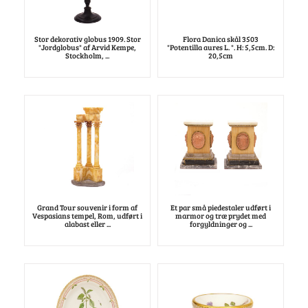
Stor dekorativ globus 1909. Stor
Flora Danica skål 3503
"Jordglobus" af Arvid Kempe,
"Potentilla aures L. ". H: 5,5cm. D:
Stockholm, ...
20,5cm
Grand Tour souvenir i form af
Et par små piedestaler udført i
Vespasians tempel, Rom, udført i
marmor og træ prydet med
alabast eller ...
forgyldninger og ...