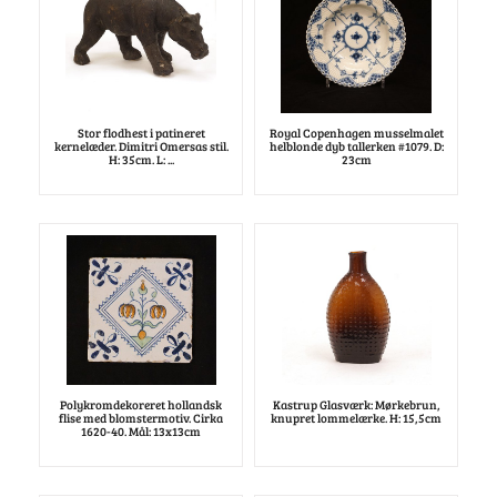
Stor flodhest i patineret
Royal Copenhagen musselmalet
kernelæder. Dimitri Omersas stil.
helblonde dyb tallerken #1079. D:
H: 35cm. L: ...
23cm
Polykromdekoreret hollandsk
Kastrup Glasværk: Mørkebrun,
flise med blomstermotiv. Cirka
knupret lommelærke. H: 15,5cm
1620-40. Mål: 13x13cm