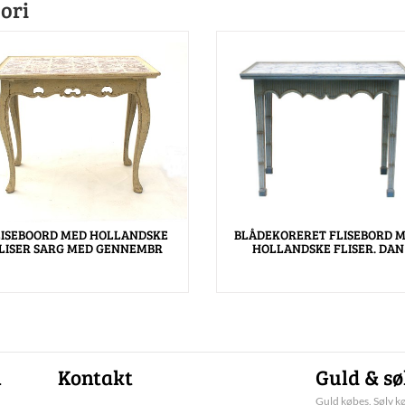
ori
LISEBOORD MED HOLLANDSKE
BLÅDEKORERET FLISEBORD 
LISER SARG MED GENNEMBR
HOLLANDSKE FLISER. DAN
n
Kontakt
Guld & sø
Guld købes. Sølv kø