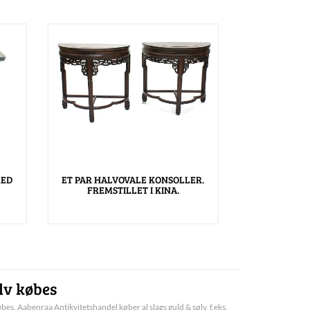
MED
ET PAR HALVOVALE KONSOLLER.
FREMSTILLET I KINA.
lv købes
bes. Aabenraa Antikvitetshandel køber al slags guld & sølv, f.eks.