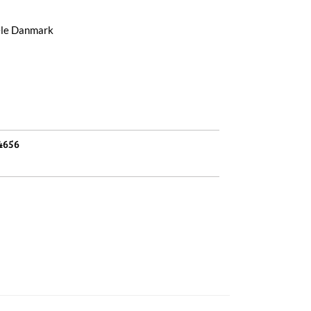
hele Danmark
4656