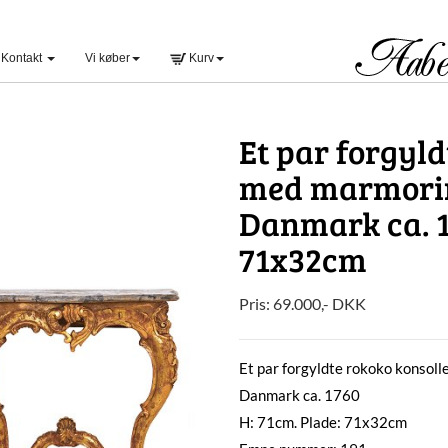
Kontakt
Vi køber
Kurv
Et par forgyld
med marmorim
Danmark ca. 1
71x32cm
Pris:
69.000
,-
DKK
Et par forgyldte rokoko konsol
Danmark ca. 1760
H: 71cm. Plade: 71x32cm