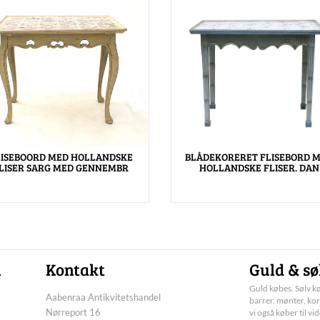
LISEBOORD MED HOLLANDSKE
BLÅDEKORERET FLISEBORD 
LISER SARG MED GENNEMBR
HOLLANDSKE FLISER. DAN
n
Kontakt
Guld & sø
Guld købes. Sølv kø
Aabenraa Antikvitetshandel
barrer, mønter, kor
Nørreport 16
vi også køber til vi