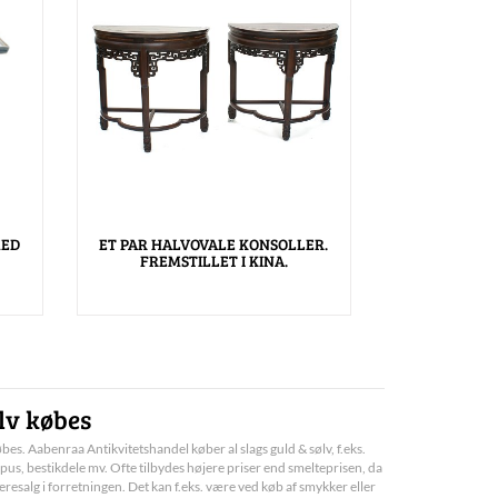
MED
ET PAR HALVOVALE KONSOLLER.
FREMSTILLET I KINA.
lv købes
bes. Aabenraa Antikvitetshandel køber al slags guld & sølv, f.eks.
pus, bestikdele mv. Ofte tilbydes højere priser end smelteprisen, da
deresalg i forretningen. Det kan f.eks. være ved køb af smykker eller