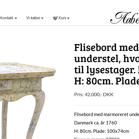
Kontakt
Vi køber
Kurv
Flisebord me
understel, hv
til lysestager
H: 80cm. Plad
Pris:
42.000
,-
DKK
Flisebord med marmoreret unders
Danmark ca. år 1760
H: 80cm. Plade: 100x74cm