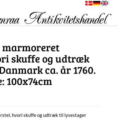
d marmoreret
ori skuffe og udtræk
. Danmark ca. år 1760.
e: 100x74cm
tel, hvori skuffe og udtræk til lysestager