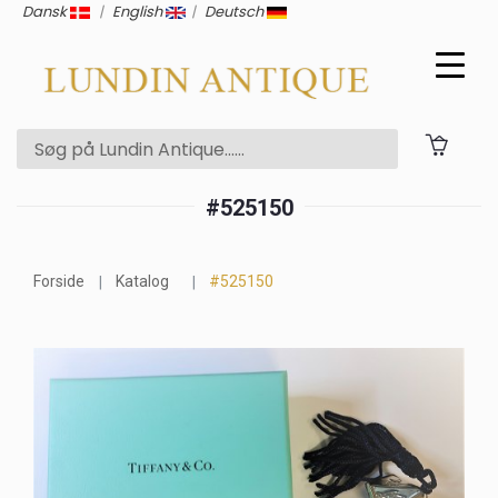
Dansk
|
English
|
Deutsch
#525150
Forside
Katalog
#525150