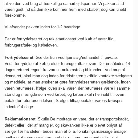
af verden ved brug af forskellige samarbejdspartner. Vi pakker altid
varen godt ind så den ikke kommer frem med skaber, dog kan uheld
forekomme.
Vi afsender pakken inden for 1-2 hverdage.
Der er fortrydelsesret og reklamationsret ved køb af varer iflg.
forbrugeraftale- og købeloven.
Fortrydelsesret
: Gælder kun ved fjernsalg/nethandel til private.
Vedr. fortrydelse af køb gælder forbrugeraftaleloven. Der er således 14
dages returret regnet fra varens ankomstdag til kunden. Ved brug af
denne ret, skal man dog inden for tidsfristen skriftlig kontakte sælgeren
og meddele, at man ønsker at gøre fortrydelsesretten gældende, inden
varen returneres. Ifølge loven skal varer, der returneres være i samme
stand og mængde som ved købet, og køber skal i henhold til loven
betale for returforsendelsen. Sælger tilbagebetaler varens købspris
indenfor14 dage.
Reklamationsret
: Skulle De modtage en vare, der er transportskadet,
defekt eller lider af mangler, og skavanken ikke er blevet oplyst af
sælger før handelen, bedes man af bl.a. forsikringsmæssige årsager
undlade at returnere varen med det samme, men hurtigst muligt