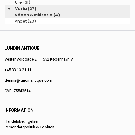
+
Ure
(31)
+
Varia
(27)
Våben & Militaria (4)
Andet (23)
LUNDIN ANTIQUE
Vester Voldgade 21, 1552 København V
+45 33 13 21 11
dennis@lundinantique.com
CVR: 75543514
INFORMATION
Handelsbetingelser
Persondatapolitik & Cookies