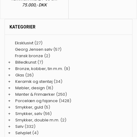
75.000,- DKK
KATEGORIER
Eksklusivt
(27)
Georg Jensen sølv
(57)
Fransk bronze
(2)
+
Billedkunst
(7)
+
Bronze, kobber, tin m.m.
(9)
+
Glas
(26)
+
Keramik og stentøj
(34)
+
Møbler, design
(16)
+
Mønter & Frimærker
(250)
+
Porcelæn og fajance
(1428)
+
Smykker, guld
(5)
+
Smykker, sølv
(56)
+
Smykker, double m.m.
(2)
+
Sølv
(332)
+
Sølvplet
(4)