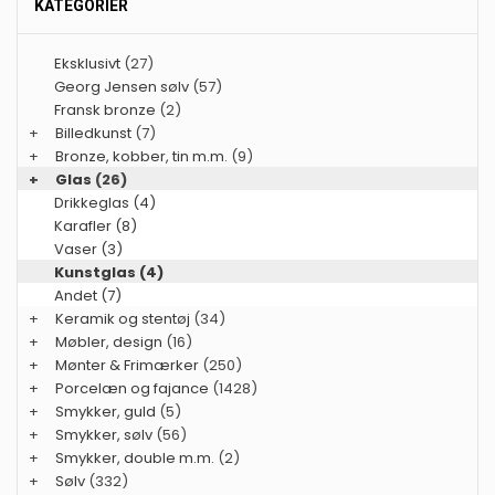
KATEGORIER
Eksklusivt
(27)
Georg Jensen sølv
(57)
Fransk bronze
(2)
+
Billedkunst
(7)
+
Bronze, kobber, tin m.m.
(9)
+
Glas
(26)
Drikkeglas (4)
Karafler (8)
Vaser (3)
Kunstglas (4)
Andet (7)
+
Keramik og stentøj
(34)
+
Møbler, design
(16)
+
Mønter & Frimærker
(250)
+
Porcelæn og fajance
(1428)
+
Smykker, guld
(5)
+
Smykker, sølv
(56)
+
Smykker, double m.m.
(2)
+
Sølv
(332)