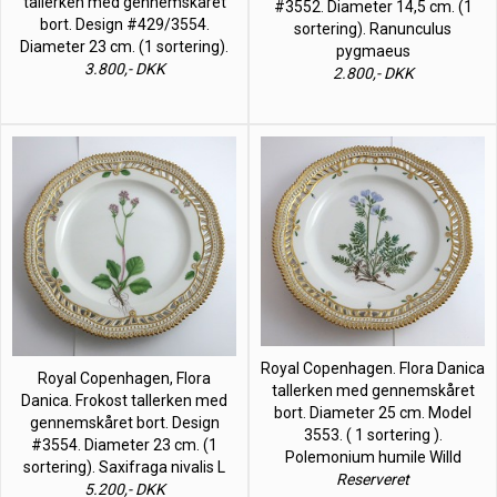
tallerken med gennemskåret
#3552. Diameter 14,5 cm. (1
bort. Design #429/3554.
sortering). Ranunculus
Diameter 23 cm. (1 sortering).
pygmaeus
3.800,- DKK
2.800,- DKK
Royal Copenhagen. Flora Danica
Royal Copenhagen, Flora
tallerken med gennemskåret
Danica. Frokost tallerken med
bort. Diameter 25 cm. Model
gennemskåret bort. Design
3553. ( 1 sortering ).
#3554. Diameter 23 cm. (1
Polemonium humile Willd
sortering). Saxifraga nivalis L
Reserveret
5.200,- DKK