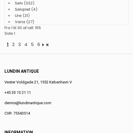
+
Sølv
(332)
+
Sølvplet
(4)
+
Ure
(31)
+
Varia
(27)
Fra 1 til 30 af ialt: 155
Side 1
1
2
3
4
5
6
LUNDIN ANTIQUE
Vester Voldgade 21, 1552 København V
+45 33 13 21 11
dennis@lundinantique.com
CVR: 75543514
INFORMATION