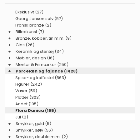
Eksklusivt
(27)
Georg Jensen sølv
(57)
Fransk bronze
(2)
+
Billedkunst
(7)
+
Bronze, kobber, tin m.m.
(9)
+
Glas
(26)
+
Keramik og stentøj
(34)
+
Møbler, design
(16)
+
Mønter & Frimærker
(250)
+
Porcelæn og fajance
(1428)
Spise- og kaffestel (563)
Figurer (242)
Vaser (59)
Platter (303)
Andet (105)
Flora Danica (155)
Jul (2)
+
Smykker, guld
(5)
+
Smykker, sølv
(56)
+
Smykker, double m.m.
(2)