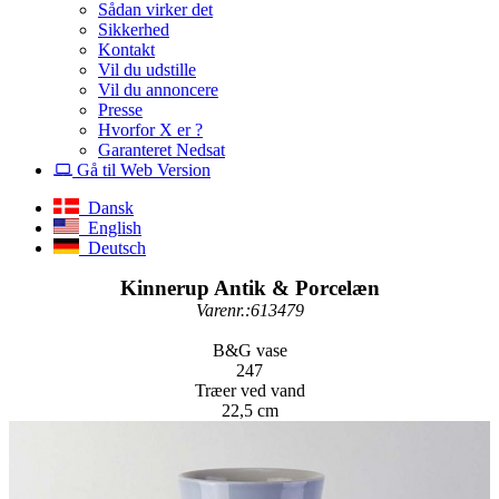
Sådan virker det
Sikkerhed
Kontakt
Vil du udstille
Vil du annoncere
Presse
Hvorfor X er ?
Garanteret Nedsat
Gå til Web Version
Dansk
English
Deutsch
Kinnerup Antik & Porcelæn
Varenr.:613479
B&G vase
247
Træer ved vand
22,5 cm