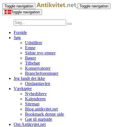
Toggle navigation
Toggle navigation
Toggle navigation
Forside
Søg
Udstillere
Emne
Sidste nye emner
Bøger
Tilbehør
Konservatorer
Brancheforeninger
Jeg fandt det ikke
Opslagstavlen
Værktøjer
Nyhedsbrev
Kalenderen
Sitemap
Blog.antikvitet.net
Bookmark denne side
Gør til startside
Om Antikvitet.net