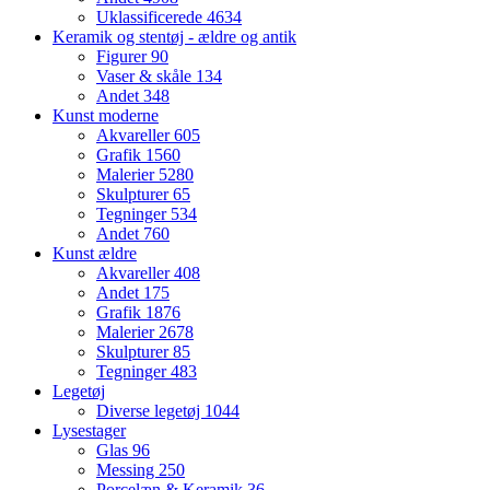
Uklassificerede
4634
Keramik og stentøj - ældre og antik
Figurer
90
Vaser & skåle
134
Andet
348
Kunst moderne
Akvareller
605
Grafik
1560
Malerier
5280
Skulpturer
65
Tegninger
534
Andet
760
Kunst ældre
Akvareller
408
Andet
175
Grafik
1876
Malerier
2678
Skulpturer
85
Tegninger
483
Legetøj
Diverse legetøj
1044
Lysestager
Glas
96
Messing
250
Porcelæn & Keramik
36