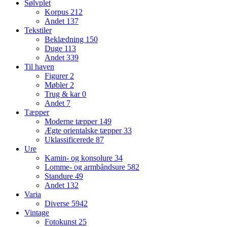
Sølvplet
Korpus
212
Andet
137
Tekstiler
Beklædning
150
Duge
113
Andet
339
Til haven
Figurer
2
Møbler
2
Trug & kar
0
Andet
7
Tæpper
Moderne tæpper
149
Ægte orientalske tæpper
33
Uklassificerede
87
Ure
Kamin- og konsolure
34
Lomme- og armbåndsure
582
Standure
49
Andet
132
Varia
Diverse
5942
Vintage
Fotokunst
25