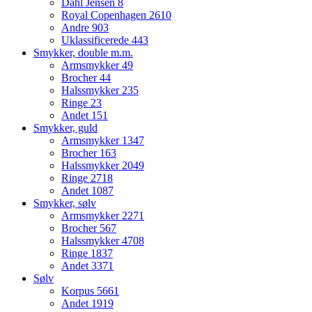
Dahl Jensen
8
Royal Copenhagen
2610
Andre
903
Uklassificerede
443
Smykker, double m.m.
Armsmykker
49
Brocher
44
Halssmykker
235
Ringe
23
Andet
151
Smykker, guld
Armsmykker
1347
Brocher
163
Halssmykker
2049
Ringe
2718
Andet
1087
Smykker, sølv
Armsmykker
2271
Brocher
567
Halssmykker
4708
Ringe
1837
Andet
3371
Sølv
Korpus
5661
Andet
1919