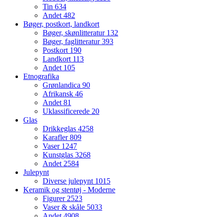
Tin
634
Andet
482
Bøger, postkort, landkort
Bøger, skønlitteratur
132
Bøger, faglitteratur
393
Postkort
190
Landkort
113
Andet
105
Etnografika
Grønlandica
90
Afrikansk
46
Andet
81
Uklassificerede
20
Glas
Drikkeglas
4258
Karafler
809
Vaser
1247
Kunstglas
3268
Andet
2584
Julepynt
Diverse julepynt
1015
Keramik og stentøj - Moderne
Figurer
2523
Vaser & skåle
5033
Andet
4908