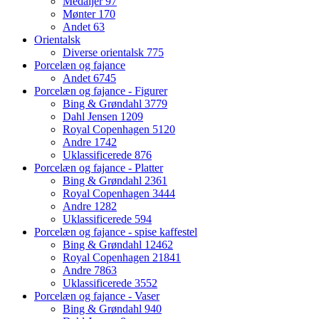
Medaljer
97
Mønter
170
Andet
63
Orientalsk
Diverse orientalsk
775
Porcelæn og fajance
Andet
6745
Porcelæn og fajance - Figurer
Bing & Grøndahl
3779
Dahl Jensen
1209
Royal Copenhagen
5120
Andre
1742
Uklassificerede
876
Porcelæn og fajance - Platter
Bing & Grøndahl
2361
Royal Copenhagen
3444
Andre
1282
Uklassificerede
594
Porcelæn og fajance - spise kaffestel
Bing & Grøndahl
12462
Royal Copenhagen
21841
Andre
7863
Uklassificerede
3552
Porcelæn og fajance - Vaser
Bing & Grøndahl
940