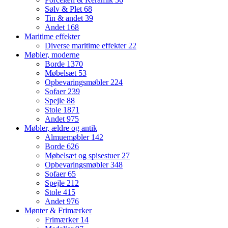
Sølv & Plet
68
Tin & andet
39
Andet
168
Maritime effekter
Diverse maritime effekter
22
Møbler, moderne
Borde
1370
Møbelsæt
53
Opbevaringsmøbler
224
Sofaer
239
Spejle
88
Stole
1871
Andet
975
Møbler, ældre og antik
Almuemøbler
142
Borde
626
Møbelsæt og spisestuer
27
Opbevaringsmøbler
348
Sofaer
65
Spejle
212
Stole
415
Andet
976
Mønter & Frimærker
Frimærker
14