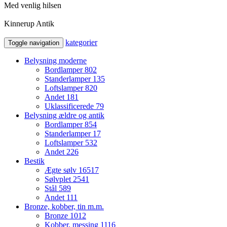
Med venlig hilsen
Kinnerup Antik
kategorier
Toggle navigation
Belysning moderne
Bordlamper
802
Standerlamper
135
Loftslamper
820
Andet
181
Uklassificerede
79
Belysning ældre og antik
Bordlamper
854
Standerlamper
17
Loftslamper
532
Andet
226
Bestik
Ægte sølv
16517
Sølvplet
2541
Stål
589
Andet
111
Bronze, kobber, tin m.m.
Bronze
1012
Kobber, messing
1116