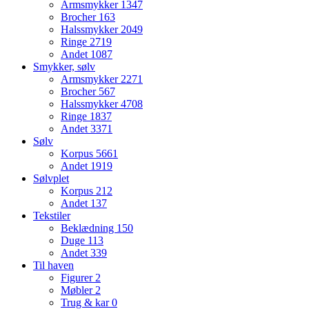
Armsmykker
1347
Brocher
163
Halssmykker
2049
Ringe
2719
Andet
1087
Smykker, sølv
Armsmykker
2271
Brocher
567
Halssmykker
4708
Ringe
1837
Andet
3371
Sølv
Korpus
5661
Andet
1919
Sølvplet
Korpus
212
Andet
137
Tekstiler
Beklædning
150
Duge
113
Andet
339
Til haven
Figurer
2
Møbler
2
Trug & kar
0