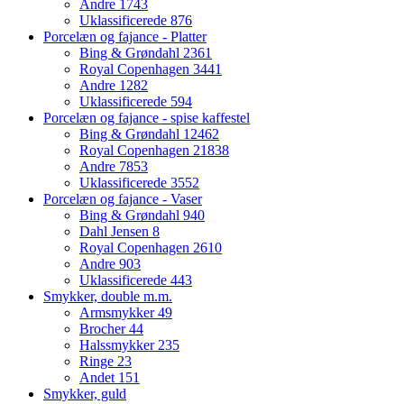
Andre
1743
Uklassificerede
876
Porcelæn og fajance - Platter
Bing & Grøndahl
2361
Royal Copenhagen
3441
Andre
1282
Uklassificerede
594
Porcelæn og fajance - spise kaffestel
Bing & Grøndahl
12462
Royal Copenhagen
21838
Andre
7853
Uklassificerede
3552
Porcelæn og fajance - Vaser
Bing & Grøndahl
940
Dahl Jensen
8
Royal Copenhagen
2610
Andre
903
Uklassificerede
443
Smykker, double m.m.
Armsmykker
49
Brocher
44
Halssmykker
235
Ringe
23
Andet
151
Smykker, guld