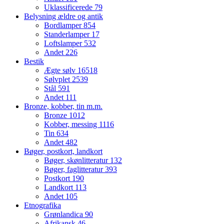
Uklassificerede
79
Belysning ældre og antik
Bordlamper
854
Standerlamper
17
Loftslamper
532
Andet
226
Bestik
Ægte sølv
16518
Sølvplet
2539
Stål
591
Andet
111
Bronze, kobber, tin m.m.
Bronze
1012
Kobber, messing
1116
Tin
634
Andet
482
Bøger, postkort, landkort
Bøger, skønlitteratur
132
Bøger, faglitteratur
393
Postkort
190
Landkort
113
Andet
105
Etnografika
Grønlandica
90
Afrikansk
46