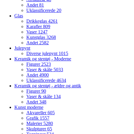
Andet
81
Uklassificerede
20
Glas
Drikkeglas
4261
Karafler
809
Vaser
1247
Kunstglas
3268
Andet
2582
Julepynt
Diverse julepynt
1015
Keramik og stentøj - Moderne
Figurer
2523
Vaser & skåle
5033
Andet
4900
Uklassificerede
4634
Keramik og stentøj - ældre og antik
Figurer
90
Vaser & skåle
134
Andet
348
Kunst moderne
Akvareller
605
Grafik
1557
Malerier
5280
Skulpturer
65