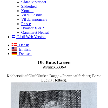
Sådan virker det
Sikkerhed
Kontakt
Vil du udstille
Vil du annoncere
Presse
Hvorfor X er ?
Garanteret Nedsat
Gå til Web Version
Dansk
English
Deutsch
Ole Buus Larsen
Varenr.:633364
Kobberstik af Oluf Olufsen Bagge - Portræt af forfatter, Baron
Ludvig Holberg.