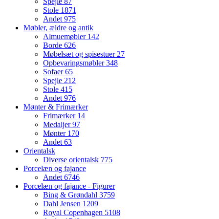
Spejle
87
Stole
1871
Andet
975
Møbler, ældre og antik
Almuemøbler
142
Borde
626
Møbelsæt og spisestuer
27
Opbevaringsmøbler
348
Sofaer
65
Spejle
212
Stole
415
Andet
976
Mønter & Frimærker
Frimærker
14
Medaljer
97
Mønter
170
Andet
63
Orientalsk
Diverse orientalsk
775
Porcelæn og fajance
Andet
6746
Porcelæn og fajance - Figurer
Bing & Grøndahl
3759
Dahl Jensen
1209
Royal Copenhagen
5108