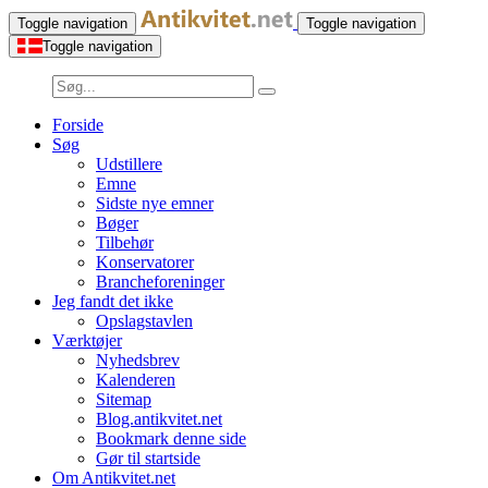
Toggle navigation
Toggle navigation
Toggle navigation
Forside
Søg
Udstillere
Emne
Sidste nye emner
Bøger
Tilbehør
Konservatorer
Brancheforeninger
Jeg fandt det ikke
Opslagstavlen
Værktøjer
Nyhedsbrev
Kalenderen
Sitemap
Blog.antikvitet.net
Bookmark denne side
Gør til startside
Om Antikvitet.net