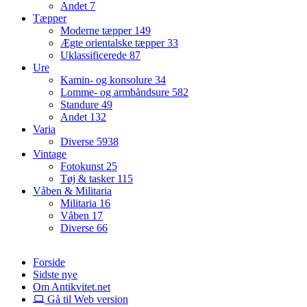
Andet
7
Tæpper
Moderne tæpper
149
Ægte orientalske tæpper
33
Uklassificerede
87
Ure
Kamin- og konsolure
34
Lomme- og armbåndsure
582
Standure
49
Andet
132
Varia
Diverse
5938
Vintage
Fotokunst
25
Tøj & tasker
115
Våben & Militaria
Militaria
16
Våben
17
Diverse
66
Forside
Sidste nye
Om Antikvitet.net
Gå til Web version