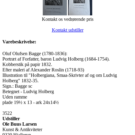
Kontakt os vedrørende pris
Kontakt udstiller
Varebeskrivelse:
Oluf Olufsen Bagge (1780-1836):
Portræt af Forfatter, baron Ludvig Holberg (1684-1754).
Kobberstik på papir 1832.
Efter maleri af Alexander Roslin (1718-93)
Illustration til "Holbergiana, Smaa-Skrivter af og om Ludvig
Holberg" 1832-35.
Sign.: Bagge sc
Betegnet - Ludvig Holberg
Uden ramme
plade 19½ x 13 - ark 24x14½
3522
Udstiller
Ole Buus Larsen
Kunst & Antikviteter
9320 Hjallerup