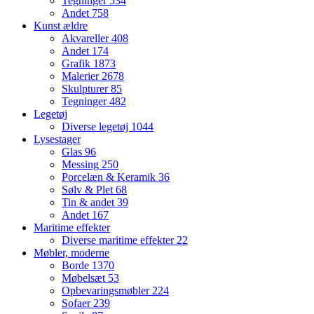
Tegninger
534
Andet
758
Kunst ældre
Akvareller
408
Andet
174
Grafik
1873
Malerier
2678
Skulpturer
85
Tegninger
482
Legetøj
Diverse legetøj
1044
Lysestager
Glas
96
Messing
250
Porcelæn & Keramik
36
Sølv & Plet
68
Tin & andet
39
Andet
167
Maritime effekter
Diverse maritime effekter
22
Møbler, moderne
Borde
1370
Møbelsæt
53
Opbevaringsmøbler
224
Sofaer
239