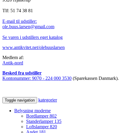
Tlf: 51 74 38 81
E-mail til udstiller:
ole.buus.larsen@gmail.com
Se varen i udstillers eget katalog
www.antikvitet.net/olebuuslarsen
Medlem af:
Antik-nord
Besked fra udstiller
Kontonummer:
9070 - 224 000 3530
(Sparekassen Danmark).
kategorier
Toggle navigation
Belysning moderne
Bordlamper
802
Standerlamper
135
Loftslamper
820
Andet
181