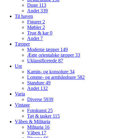
Duge
113
Andet
339
Til haven
Figurer
2
Møbler
2
Trug & kar
0
Andet
7
Tæpper
Moderne tæpper
149
Ægte orientalske tæpper
33
Uklassificerede
87
Ure
Kamin- og konsolure
34
Lomme- og armbåndsure
582
Standure
49
Andet
132
Varia
Diverse
5939
Vintage
Fotokunst
25
Tøj & tasker
115
Våben & Militaria
Militaria
16
Våben
17