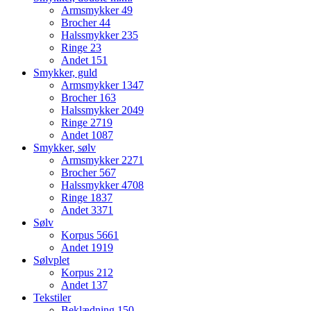
Armsmykker
49
Brocher
44
Halssmykker
235
Ringe
23
Andet
151
Smykker, guld
Armsmykker
1347
Brocher
163
Halssmykker
2049
Ringe
2719
Andet
1087
Smykker, sølv
Armsmykker
2271
Brocher
567
Halssmykker
4708
Ringe
1837
Andet
3371
Sølv
Korpus
5661
Andet
1919
Sølvplet
Korpus
212
Andet
137
Tekstiler
Beklædning
150