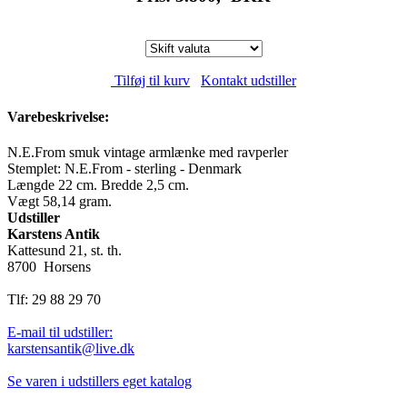
Tilføj til kurv
Kontakt udstiller
Varebeskrivelse:
N.E.From smuk vintage armlænke med ravperler
Stemplet: N.E.From - sterling - Denmark
Længde 22 cm. Bredde 2,5 cm.
Vægt 58,14 gram.
Udstiller
Karstens Antik
Kattesund 21, st. th.
8700 Horsens
Tlf: 29 88 29 70
E-mail til udstiller:
karstensantik@live.dk
Se varen i udstillers eget katalog