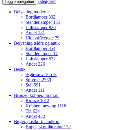
kategorier
Toggle navigation
Belysning moderne
Bordlamper
802
Standerlamper
135
Loftslamper
820
Andet
181
Uklassificerede
79
Belysning ældre og antik
Bordlamper
854
Standerlamper
17
Loftslamper
532
Andet
226
Bestik
Ægte sølv
16518
Sølvplet
2539
Stål
591
Andet
111
Bronze, kobber, tin m.m.
Bronze
1012
Kobber, messing
1116
Tin
634
Andet
482
Bøger, postkort, landkort
Bøger, skønlitteratur
132