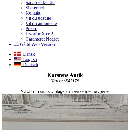
Sådan virker det
Sikkerhed
Kontakt
Vil du udstille
Vil du annoncere
Presse
Hvorfor X er ?
Garanteret Nedsat
Gå til Web Version
Dansk
English
Deutsch
Karstens Antik
Varenr.:642178
N.E.From smuk vintage armlænke med ravperler