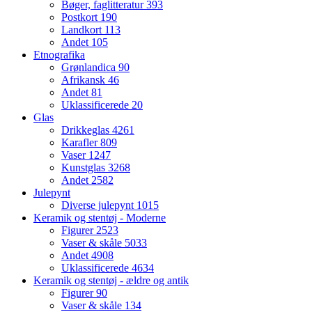
Bøger, faglitteratur
393
Postkort
190
Landkort
113
Andet
105
Etnografika
Grønlandica
90
Afrikansk
46
Andet
81
Uklassificerede
20
Glas
Drikkeglas
4261
Karafler
809
Vaser
1247
Kunstglas
3268
Andet
2582
Julepynt
Diverse julepynt
1015
Keramik og stentøj - Moderne
Figurer
2523
Vaser & skåle
5033
Andet
4908
Uklassificerede
4634
Keramik og stentøj - ældre og antik
Figurer
90
Vaser & skåle
134