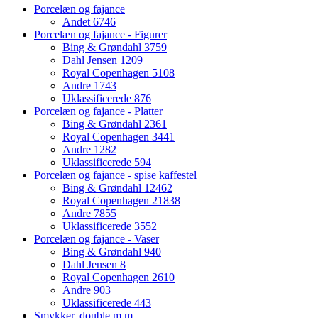
Porcelæn og fajance
Andet
6746
Porcelæn og fajance - Figurer
Bing & Grøndahl
3759
Dahl Jensen
1209
Royal Copenhagen
5108
Andre
1743
Uklassificerede
876
Porcelæn og fajance - Platter
Bing & Grøndahl
2361
Royal Copenhagen
3441
Andre
1282
Uklassificerede
594
Porcelæn og fajance - spise kaffestel
Bing & Grøndahl
12462
Royal Copenhagen
21838
Andre
7855
Uklassificerede
3552
Porcelæn og fajance - Vaser
Bing & Grøndahl
940
Dahl Jensen
8
Royal Copenhagen
2610
Andre
903
Uklassificerede
443
Smykker, double m.m.