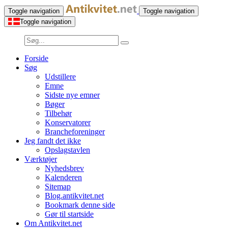
Toggle navigation
Toggle navigation
Toggle navigation
Forside
Søg
Udstillere
Emne
Sidste nye emner
Bøger
Tilbehør
Konservatorer
Brancheforeninger
Jeg fandt det ikke
Opslagstavlen
Værktøjer
Nyhedsbrev
Kalenderen
Sitemap
Blog.antikvitet.net
Bookmark denne side
Gør til startside
Om Antikvitet.net