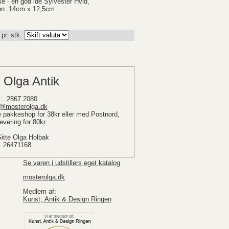
 - en god ide Sylvester Hvid,
ion. 14cm x 12,5cm
pr. stk.
 Olga Antik
: 2867 2080
@mosterolga.dk
pakkeshop for 38kr eller med Postnord,
vering for 80kr.
Gitte Olga Holbak
. 26471168
Se varen i udstillers eget katalog
mosterolga.dk
Medlem af:
Kunst, Antik & Design Ringen