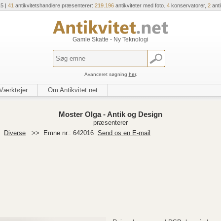
15 |
41
antikvitetshandlere præsenterer:
219.196
antikviteter med foto.
4
konservatorer,
2
ant
Gamle Skatte - Ny Teknologi
Avanceret søgning
her
.
Værktøjer
Om Antikvitet.net
Moster Olga - Antik og Design
præsenterer
>
Diverse
>>
Emne nr.: 642016
Send os en E-mail