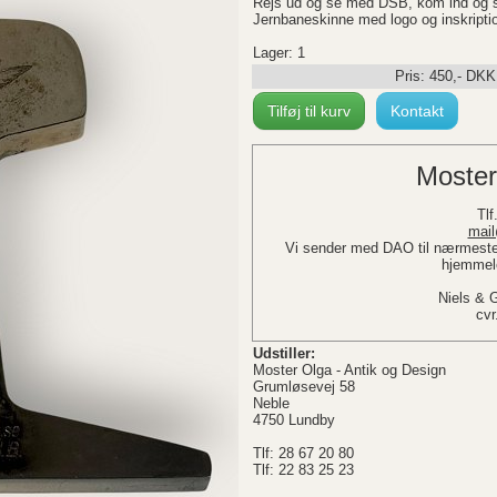
Rejs ud og se med DSB, kom ind og se
Jernbaneskinne med logo og inskript
Lager: 1
Pris:
450
,-
DKK
Tilføj til kurv
Kontakt
Moster
Tlf.
mail
Vi sender med DAO til nærmeste 
hjemmele
Niels & 
cvr
Udstiller:
Moster Olga - Antik og Design
Grumløsevej 58
Neble
4750 Lundby
Tlf: 28 67 20 80
Tlf: 22 83 25 23