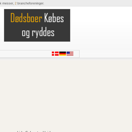
ik messer,
2
brancheforeninger.