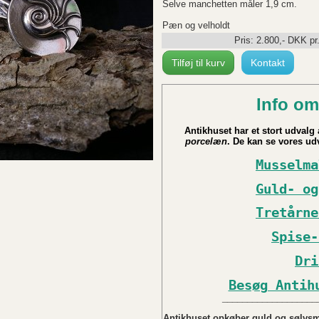
Selve manchetten måler 1,9 cm.
Pæn og velholdt
Pris:
2.800
,-
DKK
pr
Tilføj til kurv
Kontakt
Info om
Antikhuset har et stort udvalg a
porcelæn
. De kan se vores udv
Musselma
Guld- og
Tretårne
Spise-
Dri
Besøg Antih
___________________
Antikhuset opkøber guld og sølvsmy