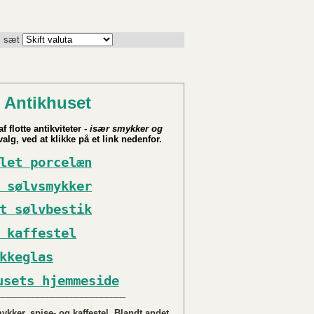
. sæt
 Antikhuset
f flotte antikviteter -
især smykker og
alg, ved at klikke på et link nedenfor.
let porcelæn
 sølvsmykker
t sølvbestik
 kaffestel
kkeglas
usets hjemmeside
__________________________
kker, spise- og kaffestel. Blandt andet