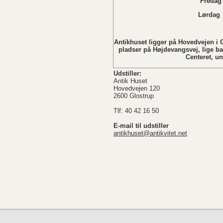
Fredag 
Lørdag Lukket i
Søndag L
Antikhuset ligger på Hovedvejen i G
pladser på Højdevangsvej, lige b
Centeret, u
Udstiller:
Antik Huset
Hovedvejen 120
2600 Glostrup
Tlf: 40 42 16 50
E-mail til udstiller
antikhuset@antikvitet.net