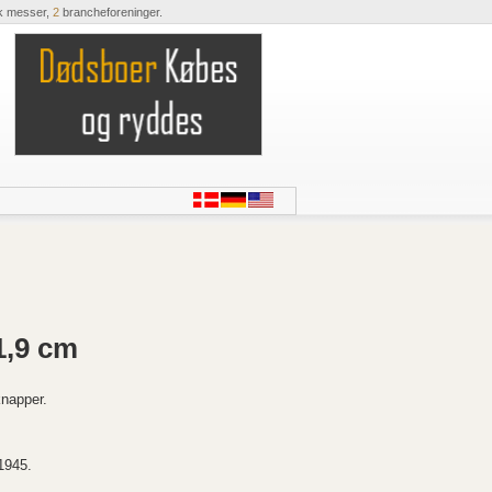
k messer,
2
brancheforeninger.
1,9 cm
napper.
1945.