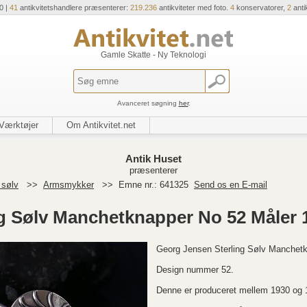
0 |
41
antikvitetshandlere præsenterer:
219.236
antikviteter med foto.
4
konservatorer,
2
anti
Gamle Skatte - Ny Teknologi
Avanceret søgning
her
.
Værktøjer
Om Antikvitet.net
Antik Huset
præsenterer
 sølv
>>
Armsmykker
>>
Emne nr.: 641325
Send os en E-mail
g Sølv Manchetknapper No 52 Måler 
Georg Jensen Sterling Sølv Manchetk
Design nummer 52.
Denne er produceret mellem 1930 og 