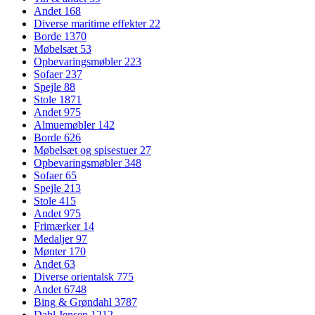
Andet
168
Diverse maritime effekter
22
Borde
1370
Møbelsæt
53
Opbevaringsmøbler
223
Sofaer
237
Spejle
88
Stole
1871
Andet
975
Almuemøbler
142
Borde
626
Møbelsæt og spisestuer
27
Opbevaringsmøbler
348
Sofaer
65
Spejle
213
Stole
415
Andet
975
Frimærker
14
Medaljer
97
Mønter
170
Andet
63
Diverse orientalsk
775
Andet
6748
Bing & Grøndahl
3787
Dahl Jensen
1212