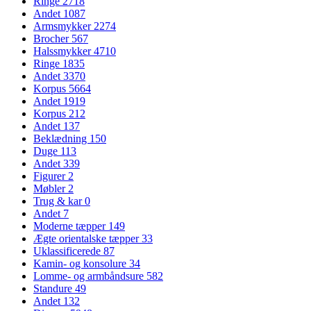
Ringe
2718
Andet
1087
Armsmykker
2274
Brocher
567
Halssmykker
4710
Ringe
1835
Andet
3370
Korpus
5664
Andet
1919
Korpus
212
Andet
137
Beklædning
150
Duge
113
Andet
339
Figurer
2
Møbler
2
Trug & kar
0
Andet
7
Moderne tæpper
149
Ægte orientalske tæpper
33
Uklassificerede
87
Kamin- og konsolure
34
Lomme- og armbåndsure
582
Standure
49
Andet
132