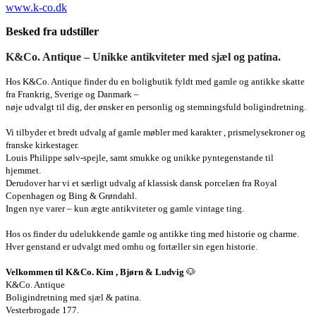
www.k-co.dk
Besked fra udstiller
K&Co. Antique – Unikke antikviteter med sjæl og patina.
Hos K&Co. Antique finder du en boligbutik fyldt med gamle og antikke skatte
fra Frankrig, Sverige og Danmark –
nøje udvalgt til dig, der ønsker en personlig og stemningsfuld boligindretning.
Vi tilbyder et bredt udvalg af gamle møbler med karakter , prismelysekroner og
franske kirkestager.
Louis Philippe sølv-spejle, samt smukke og unikke pyntegenstande til
hjemmet.
Derudover har vi et særligt udvalg af klassisk dansk porcelæn fra Royal
Copenhagen og Bing & Grøndahl.
Ingen nye varer – kun ægte antikviteter og gamle vintage ting.
Hos os finder du udelukkende gamle og antikke ting med historie og charme.
Hver genstand er udvalgt med omhu og fortæller sin egen historie.
Velkommen til K&Co. Kim , Bjørn & Ludvig
🐶
K&Co. Antique
Boligindretning med sjæl & patina.
Vesterbrogade 177.