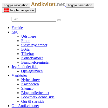
Toggle navigation
Toggle navigation
Toggle navigation
Forside
Søg
Udstillere
Emne
Sidste nye emner
Bøger
Tilbehør
Konservatorer
Brancheforeninger
Jeg fandt det ikke
Opslagstavlen
Værktøjer
Nyhedsbrev
Kalenderen
Sitemap
Blog.antikvitet.net
Bookmark denne side
Gør til startside
Om Antikvitet.net