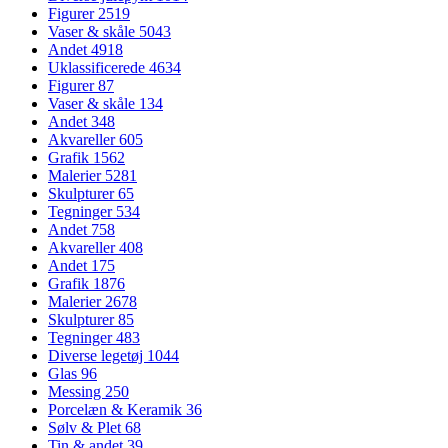
Figurer
2519
Vaser & skåle
5043
Andet
4918
Uklassificerede
4634
Figurer
87
Vaser & skåle
134
Andet
348
Akvareller
605
Grafik
1562
Malerier
5281
Skulpturer
65
Tegninger
534
Andet
758
Akvareller
408
Andet
175
Grafik
1876
Malerier
2678
Skulpturer
85
Tegninger
483
Diverse legetøj
1044
Glas
96
Messing
250
Porcelæn & Keramik
36
Sølv & Plet
68
Tin & andet
39