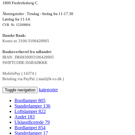
1800 Frederiksberg C.
Åbningstider : Tirsdag - fredag fra 11-17.30
Lørdag fra 11-14.
CVR. Nr. 15269804
Danske Bank:
Konto nr. 3106-3106428905
Bankoverførsel fra udlandet:
IBAN:. DK6830003106428905
SWIFTCODE:DABADKKK
MobilePay ( 14374 )
Betaling via PayPal. ( mail@k-co.dk )
kategorier
Toggle navigation
Bordlamper
805
Standerlamper
136
Loftslamper
822
Andet
183
Uklassificerede
79
Bordlamper
854
Standerlamper
17