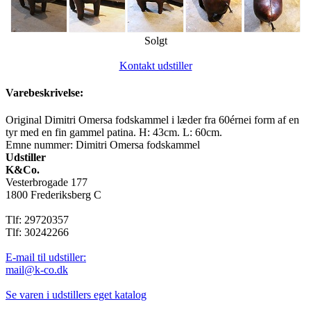
Solgt
Kontakt udstiller
Varebeskrivelse:
Original Dimitri Omersa fodskammel i læder fra 60érnei form af en
tyr med en fin gammel patina. H: 43cm. L: 60cm.
Emne nummer: Dimitri Omersa fodskammel
Udstiller
K&Co.
Vesterbrogade 177
1800 Frederiksberg C
Tlf: 29720357
Tlf: 30242266
E-mail til udstiller:
mail@k-co.dk
Se varen i udstillers eget katalog