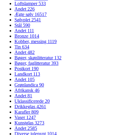
Loftslamper
533
Andet
226
Ægte sølv
16517
Sølvplet
2541
Stål
590
Andet
111
Bronze
1014
Kobber, messing
1119
Tin
634
Andet
482
Bøger, skønlitteratur
132
Bøger, faglitteratur
393
Postkort
190
Landkort
113
Andet
105
Grønlandica
90
Afrikansk
46
Andet
81
Uklassificerede
20
Drikkeglas
4261
Karafler
809
Vaser
1247
Kunstglas
3273
Andet
2585
Diverse julepynt
1014