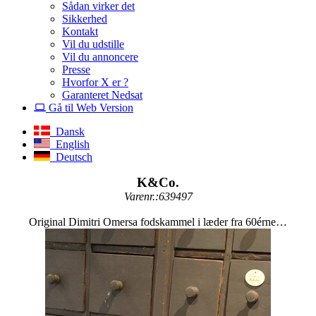
Sådan virker det
Sikkerhed
Kontakt
Vil du udstille
Vil du annoncere
Presse
Hvorfor X er ?
Garanteret Nedsat
Gå til Web Version
Dansk
English
Deutsch
K&Co.
Varenr.:639497
Original Dimitri Omersa fodskammel i læder fra 60érne…