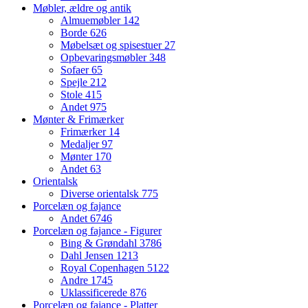
Møbler, ældre og antik
Almuemøbler
142
Borde
626
Møbelsæt og spisestuer
27
Opbevaringsmøbler
348
Sofaer
65
Spejle
212
Stole
415
Andet
975
Mønter & Frimærker
Frimærker
14
Medaljer
97
Mønter
170
Andet
63
Orientalsk
Diverse orientalsk
775
Porcelæn og fajance
Andet
6746
Porcelæn og fajance - Figurer
Bing & Grøndahl
3786
Dahl Jensen
1213
Royal Copenhagen
5122
Andre
1745
Uklassificerede
876
Porcelæn og fajance - Platter