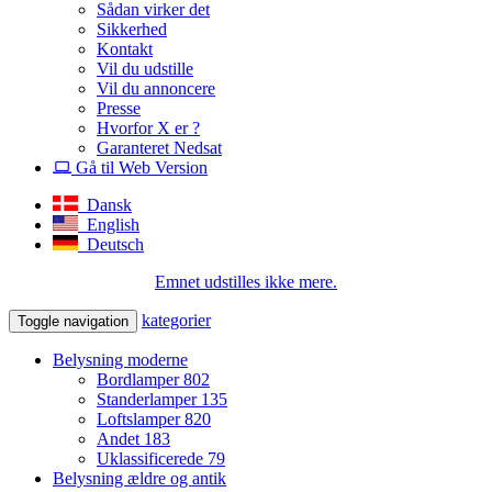
Sådan virker det
Sikkerhed
Kontakt
Vil du udstille
Vil du annoncere
Presse
Hvorfor X er ?
Garanteret Nedsat
Gå til Web Version
Dansk
English
Deutsch
Emnet udstilles ikke mere.
kategorier
Toggle navigation
Belysning moderne
Bordlamper
802
Standerlamper
135
Loftslamper
820
Andet
183
Uklassificerede
79
Belysning ældre og antik