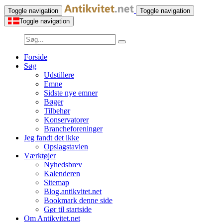
Toggle navigation
Toggle navigation
Toggle navigation
Forside
Søg
Udstillere
Emne
Sidste nye emner
Bøger
Tilbehør
Konservatorer
Brancheforeninger
Jeg fandt det ikke
Opslagstavlen
Værktøjer
Nyhedsbrev
Kalenderen
Sitemap
Blog.antikvitet.net
Bookmark denne side
Gør til startside
Om Antikvitet.net