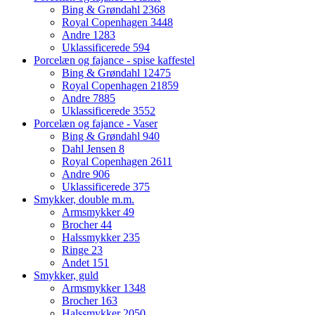
Bing & Grøndahl
2368
Royal Copenhagen
3448
Andre
1283
Uklassificerede
594
Porcelæn og fajance - spise kaffestel
Bing & Grøndahl
12475
Royal Copenhagen
21859
Andre
7885
Uklassificerede
3552
Porcelæn og fajance - Vaser
Bing & Grøndahl
940
Dahl Jensen
8
Royal Copenhagen
2611
Andre
906
Uklassificerede
375
Smykker, double m.m.
Armsmykker
49
Brocher
44
Halssmykker
235
Ringe
23
Andet
151
Smykker, guld
Armsmykker
1348
Brocher
163
Halssmykker
2050