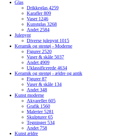
Glas
Drikkeglas
4259
Karafler
809
Vaser
1246
Kunstglas
3268
Andet
2584
Julepynt
Diverse julepynt
1015
Keramik og stentøj - Moderne
Figurer
2520
Vaser & skåle
5037
Andet
4909
Uklassificerede
4634
Keramik og stentøj - ældre og antik
Figurer
87
Vaser & skåle
134
Andet
348
Kunst moderne
Akvareller
605
Grafik
1560
Malerier
5281
Skulpturer
65
Tegninger
534
Andet
758
Kunst ældre