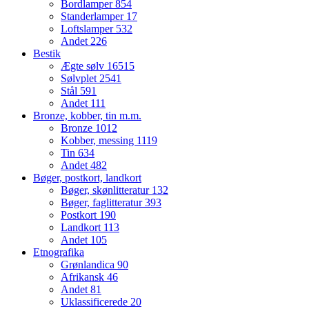
Bordlamper
854
Standerlamper
17
Loftslamper
532
Andet
226
Bestik
Ægte sølv
16515
Sølvplet
2541
Stål
591
Andet
111
Bronze, kobber, tin m.m.
Bronze
1012
Kobber, messing
1119
Tin
634
Andet
482
Bøger, postkort, landkort
Bøger, skønlitteratur
132
Bøger, faglitteratur
393
Postkort
190
Landkort
113
Andet
105
Etnografika
Grønlandica
90
Afrikansk
46
Andet
81
Uklassificerede
20