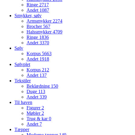
Ringe
2717
Andet
1087
Smykker, sølv
Armsmykker
2274
Brocher
567
Halssmykker
4709
Ringe
1836
Andet
3370
Sølv
Korpus
5663
Andet
1918
Sølvplet
Korpus
212
Andet
137
Tekstiler
Beklædning
150
Duge
113
Andet
339
Til haven
Figurer
2
Møbler
2
Trug & kar
0
Andet
7
Tæpper
Moderne tæpper
149