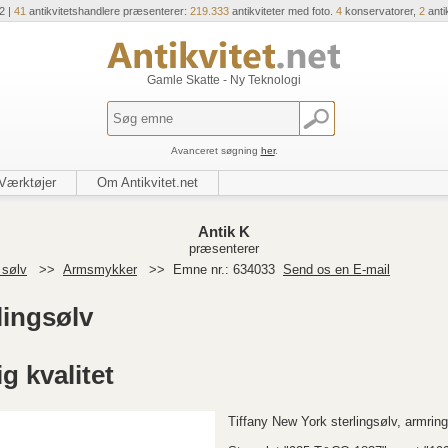
2 |
41
antikvitetshandlere præsenterer:
219.333
antikviteter med foto.
4
konservatorer,
2
anti
Gamle Skatte - Ny Teknologi
Avanceret søgning
her
.
Værktøjer
Om Antikvitet.net
Antik K
præsenterer
 sølv
>>
Armsmykker
>>
Emne nr.: 634033
Send os en E-mail
lingsølv
g kvalitet
Tiffany New York sterlingsølv, armring