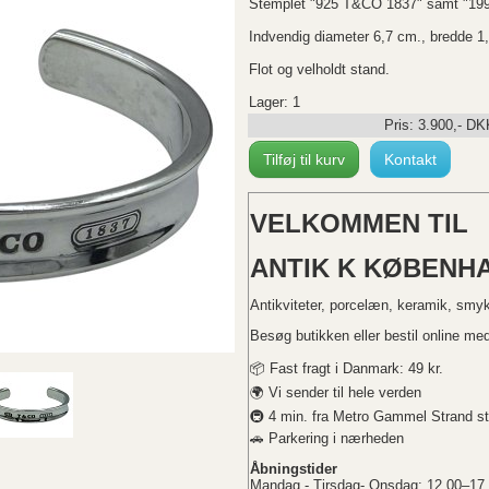
Stemplet "925 T&CO 1837" samt "19
Indvendig diameter 6,7 cm., bredde 1
Flot og velholdt stand.
Lager: 1
Pris:
3.900
,-
DK
Tilføj til kurv
Kontakt
VELKOMMEN TIL
ANTIK K KØBENHA
Antikviteter, porcelæn, keramik, smy
Besøg butikken eller bestil online med 
📦 Fast fragt i Danmark: 49 kr.
🌍 Vi sender til hele verden
🚇 4 min. fra Metro Gammel Strand st
🚗 Parkering i nærheden
Åbningstider
Mandag - Tirsdag- Onsdag: 12.00–17