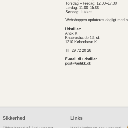
Torsdag – Fredag: 12.00–17.30
Lørdag: 11.00–15.00
Søndag: Lukket
Webshoppen opdateres dagligt med ny
Udstiller:
Antik K
Knabrostræde 13, st.
1210 København K
Tlf: 29 72 20 28
E-mail til udstiller
post@antikk.dk
Sikkerhed
Links