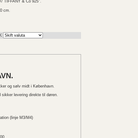
97 TIFFANY & Co 925".
,0 cm.
K
VN.
kker og sølv midt i København.
sikker levering direkte til døren.
ation (linje M3/M4)
.00