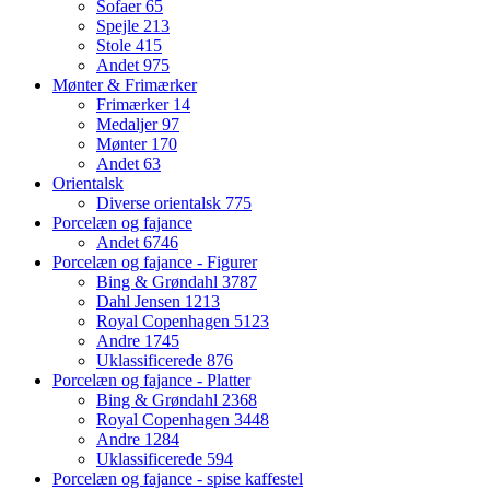
Sofaer
65
Spejle
213
Stole
415
Andet
975
Mønter & Frimærker
Frimærker
14
Medaljer
97
Mønter
170
Andet
63
Orientalsk
Diverse orientalsk
775
Porcelæn og fajance
Andet
6746
Porcelæn og fajance - Figurer
Bing & Grøndahl
3787
Dahl Jensen
1213
Royal Copenhagen
5123
Andre
1745
Uklassificerede
876
Porcelæn og fajance - Platter
Bing & Grøndahl
2368
Royal Copenhagen
3448
Andre
1284
Uklassificerede
594
Porcelæn og fajance - spise kaffestel