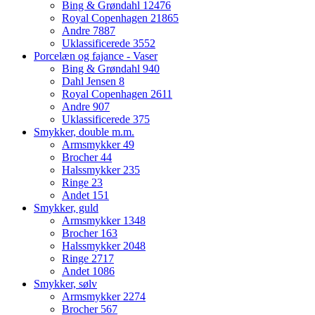
Bing & Grøndahl
12476
Royal Copenhagen
21865
Andre
7887
Uklassificerede
3552
Porcelæn og fajance - Vaser
Bing & Grøndahl
940
Dahl Jensen
8
Royal Copenhagen
2611
Andre
907
Uklassificerede
375
Smykker, double m.m.
Armsmykker
49
Brocher
44
Halssmykker
235
Ringe
23
Andet
151
Smykker, guld
Armsmykker
1348
Brocher
163
Halssmykker
2048
Ringe
2717
Andet
1086
Smykker, sølv
Armsmykker
2274
Brocher
567