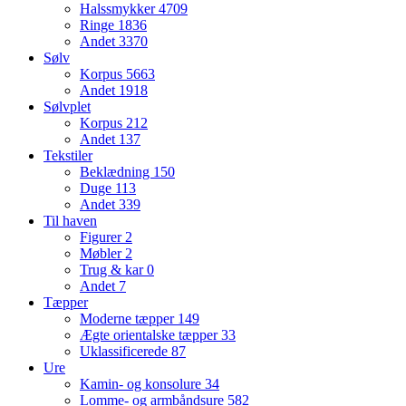
Halssmykker
4709
Ringe
1836
Andet
3370
Sølv
Korpus
5663
Andet
1918
Sølvplet
Korpus
212
Andet
137
Tekstiler
Beklædning
150
Duge
113
Andet
339
Til haven
Figurer
2
Møbler
2
Trug & kar
0
Andet
7
Tæpper
Moderne tæpper
149
Ægte orientalske tæpper
33
Uklassificerede
87
Ure
Kamin- og konsolure
34
Lomme- og armbåndsure
582