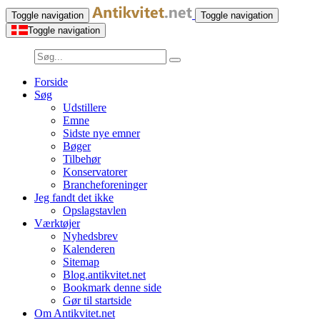
Toggle navigation
Toggle navigation
Toggle navigation
Forside
Søg
Udstillere
Emne
Sidste nye emner
Bøger
Tilbehør
Konservatorer
Brancheforeninger
Jeg fandt det ikke
Opslagstavlen
Værktøjer
Nyhedsbrev
Kalenderen
Sitemap
Blog.antikvitet.net
Bookmark denne side
Gør til startside
Om Antikvitet.net