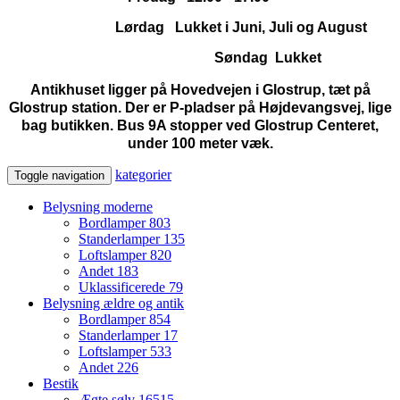
Lørdag Lukket i Juni, Juli og August
Søndag Lukket
Antikhuset ligger på Hovedvejen i Glostrup, tæt på
Glostrup station. Der er P-pladser på Højdevangsvej, lige
bag butikken. Bus 9A stopper ved Glostrup Centeret,
under 100 meter væk.
kategorier
Toggle navigation
Belysning moderne
Bordlamper
803
Standerlamper
135
Loftslamper
820
Andet
183
Uklassificerede
79
Belysning ældre og antik
Bordlamper
854
Standerlamper
17
Loftslamper
533
Andet
226
Bestik
Ægte sølv
16515