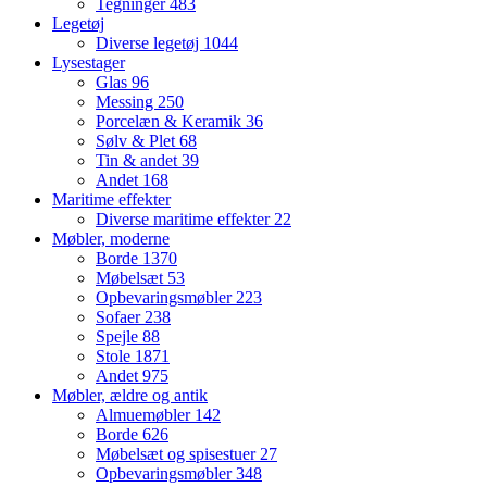
Tegninger
483
Legetøj
Diverse legetøj
1044
Lysestager
Glas
96
Messing
250
Porcelæn & Keramik
36
Sølv & Plet
68
Tin & andet
39
Andet
168
Maritime effekter
Diverse maritime effekter
22
Møbler, moderne
Borde
1370
Møbelsæt
53
Opbevaringsmøbler
223
Sofaer
238
Spejle
88
Stole
1871
Andet
975
Møbler, ældre og antik
Almuemøbler
142
Borde
626
Møbelsæt og spisestuer
27
Opbevaringsmøbler
348