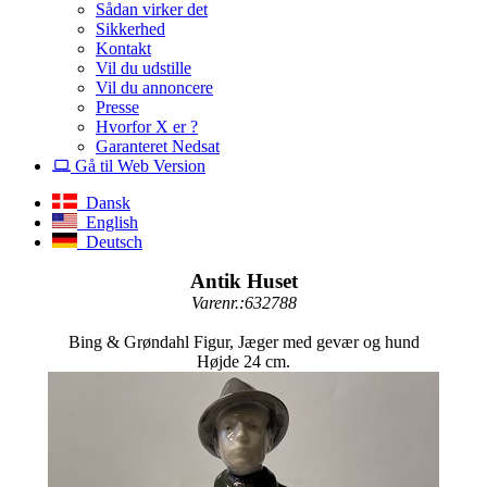
Sådan virker det
Sikkerhed
Kontakt
Vil du udstille
Vil du annoncere
Presse
Hvorfor X er ?
Garanteret Nedsat
Gå til Web Version
Dansk
English
Deutsch
Antik Huset
Varenr.:632788
Bing & Grøndahl Figur, Jæger med gevær og hund
Højde 24 cm.