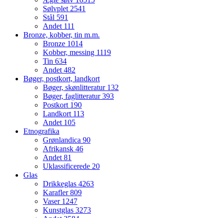
Sølvplet
2541
Stål
591
Andet
111
Bronze, kobber, tin m.m.
Bronze
1014
Kobber, messing
1119
Tin
634
Andet
482
Bøger, postkort, landkort
Bøger, skønlitteratur
132
Bøger, faglitteratur
393
Postkort
190
Landkort
113
Andet
105
Etnografika
Grønlandica
90
Afrikansk
46
Andet
81
Uklassificerede
20
Glas
Drikkeglas
4263
Karafler
809
Vaser
1247
Kunstglas
3273