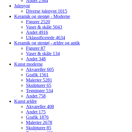
Andet
2584
Julepynt
Diverse julepynt
1015
Keramik og stentøj - Moderne
Figurer
2520
Vaser & skåle
5043
Andet
4916
Uklassificerede
4634
Keramik og stentøj - ældre og antik
Figurer
87
Vaser & skåle
134
Andet
348
Kunst moderne
Akvareller
605
Grafik
1561
Malerier
5281
Skulpturer
65
Tegninger
534
Andet
758
Kunst ældre
Akvareller
408
Andet
175
Grafik
1876
Malerier
2678
Skulpturer
85