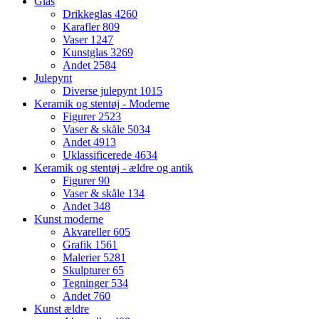
Glas
Drikkeglas
4260
Karafler
809
Vaser
1247
Kunstglas
3269
Andet
2584
Julepynt
Diverse julepynt
1015
Keramik og stentøj - Moderne
Figurer
2523
Vaser & skåle
5034
Andet
4913
Uklassificerede
4634
Keramik og stentøj - ældre og antik
Figurer
90
Vaser & skåle
134
Andet
348
Kunst moderne
Akvareller
605
Grafik
1561
Malerier
5281
Skulpturer
65
Tegninger
534
Andet
760
Kunst ældre