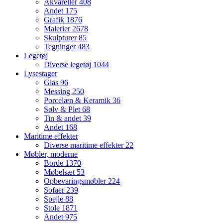
Akvareller
408
Andet
175
Grafik
1876
Malerier
2678
Skulpturer
85
Tegninger
483
Legetøj
Diverse legetøj
1044
Lysestager
Glas
96
Messing
250
Porcelæn & Keramik
36
Sølv & Plet
68
Tin & andet
39
Andet
168
Maritime effekter
Diverse maritime effekter
22
Møbler, moderne
Borde
1370
Møbelsæt
53
Opbevaringsmøbler
224
Sofaer
239
Spejle
88
Stole
1871
Andet
975