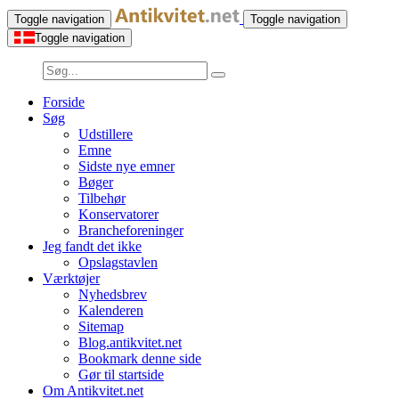
Toggle navigation
Toggle navigation
Toggle navigation
Forside
Søg
Udstillere
Emne
Sidste nye emner
Bøger
Tilbehør
Konservatorer
Brancheforeninger
Jeg fandt det ikke
Opslagstavlen
Værktøjer
Nyhedsbrev
Kalenderen
Sitemap
Blog.antikvitet.net
Bookmark denne side
Gør til startside
Om Antikvitet.net