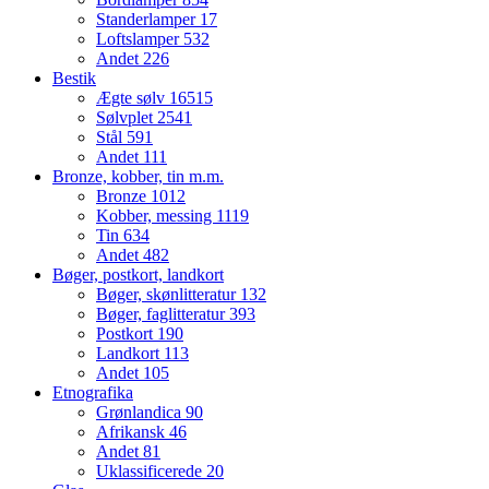
Standerlamper
17
Loftslamper
532
Andet
226
Bestik
Ægte sølv
16515
Sølvplet
2541
Stål
591
Andet
111
Bronze, kobber, tin m.m.
Bronze
1012
Kobber, messing
1119
Tin
634
Andet
482
Bøger, postkort, landkort
Bøger, skønlitteratur
132
Bøger, faglitteratur
393
Postkort
190
Landkort
113
Andet
105
Etnografika
Grønlandica
90
Afrikansk
46
Andet
81
Uklassificerede
20