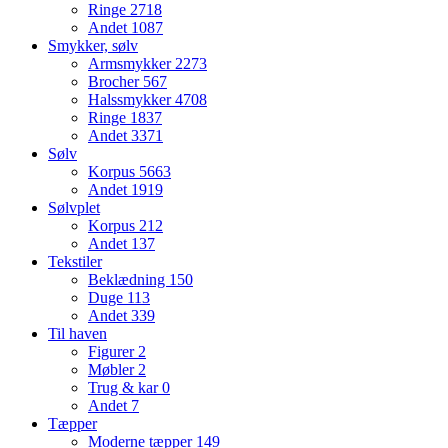
Ringe
2718
Andet
1087
Smykker, sølv
Armsmykker
2273
Brocher
567
Halssmykker
4708
Ringe
1837
Andet
3371
Sølv
Korpus
5663
Andet
1919
Sølvplet
Korpus
212
Andet
137
Tekstiler
Beklædning
150
Duge
113
Andet
339
Til haven
Figurer
2
Møbler
2
Trug & kar
0
Andet
7
Tæpper
Moderne tæpper
149