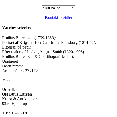
Kontakt udstiller
Varebeskrivelse:
Emilius Bærentzen (1799-1868):
Portræt af Krigsminister Carl Julius Flensborg (1814-52).
Litografi på papir.
Efter maleri af Ludvig August Smith (1820-1906)
Emilius Bærentzen & Co. lithografiske Inst.
Usigneret
Uden ramme.
Arket måler - 27x17½
3522
Udstiller
Ole Buus Larsen
Kunst & Antikviteter
9320 Hjallerup
Tlf: 51 74 38 81