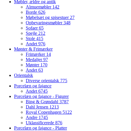
Møbler, ældre og antik
Almuemøbler
142
Borde
626
Møbelsæt og spisestuer
27
Opbevaringsmøbler
348
Sofaer
65
Spejle
212
Stole
415
Andet
976
Mønter & Frimærker
Frimærker
14
Medaljer
97
Mønter
170
Andet
63
Orientalsk
Diverse orientalsk
775
Porcelæn og fajance
Andet
6745
Porcelæn og fajance - Figurer
Bing & Grøndahl
3787
Dahl Jensen
1213
Royal Copenhagen
5122
Andre
1745
Uklassificerede
876
Porcelæn og fajance - Platter