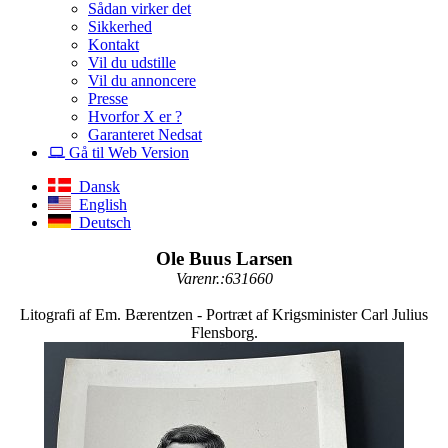
Sådan virker det
Sikkerhed
Kontakt
Vil du udstille
Vil du annoncere
Presse
Hvorfor X er ?
Garanteret Nedsat
Gå til Web Version
Dansk
English
Deutsch
Ole Buus Larsen
Varenr.:631660
Litografi af Em. Bærentzen - Portræt af Krigsminister Carl Julius
Flensborg.