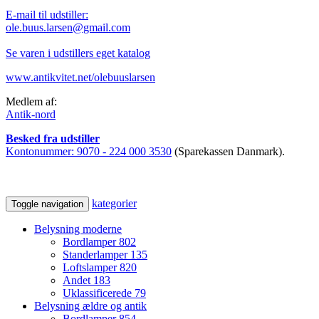
E-mail til udstiller:
ole.buus.larsen@gmail.com
Se varen i udstillers eget katalog
www.antikvitet.net/olebuuslarsen
Medlem af:
Antik-nord
Besked fra udstiller
Kontonummer:
9070 - 224 000 3530
(Sparekassen Danmark).
kategorier
Toggle navigation
Belysning moderne
Bordlamper
802
Standerlamper
135
Loftslamper
820
Andet
183
Uklassificerede
79
Belysning ældre og antik
Bordlamper
854