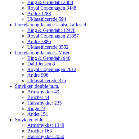
Bing & Grøndahl
2368
Royal Copenhagen
3448
Andre
1283
Uklassificerede
594
Porcelæn og fajance - spise kaffestel
Bing & Grøndahl
12476
Royal Copenhagen
21857
Andre
7886
Uklassificerede
3552
Porcelæn og fajance - Vaser
Bing & Grøndahl
940
Dahl Jensen
8
Royal Copenhagen
2612
Andre
906
Uklassificerede
375
Smykker, double m.m.
Armsmykker
49
Brocher
44
Halssmykker
235
Ringe
23
Andet
151
Smykker, guld
Armsmykker
1348
Brocher
163
Halssmykker
2050