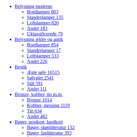
Belysning moderne
Bordlamper
803
Standerlamper
135
Loftslamper
820
Andet
183
Uklassificerede
79
Belysning ældre og antik
Bordlamper
854
Standerlamper
17
Loftslamper
533
Andet
226
Bestik
Ægte sølv
16515
Sølvplet
2541
Stål
591
Andet
111
Bronze, kobber, tin m.m.
Bronze
1014
Kobber, messing
1119
Tin
634
Andet
482
Bøger, postkort, landkort
Bøger, skønlitteratur
132
Bøger, faglitteratur
393