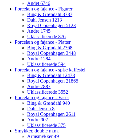
Andet
6746
Porcelæn og fajance - Figurer
Bing & Grøndahl
3787
Dahl Jensen
1213
Royal Copenhagen
5123
Andre
1745
Uklassificerede
876
Porcelæn og fajance - Platter
Bing & Grøndahl
2368
Royal Copenhagen
3448
Andre
1284
Uklassificerede
594
Porcelæn og fajance - spise kaffestel
Bing & Grøndahl
12478
Royal Copenhagen
21865
Andre
7887
Uklassificerede
3552
Porcelæn og fajance - Vaser
Bing & Grøndahl
940
Dahl Jensen
8
Royal Copenhagen
2611
Andre
907
Uklassificerede
375
Smykker, double m.m.
Armsmykker
49