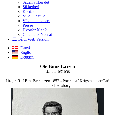
Sådan virker det
Sikkerhed
Kontakt
Vil du udstille
Vil du annoncere
Presse
Hvorfor X er ?
Garanteret Nedsat
Gå til Web Version
Dansk
English
Deutsch
Ole Buus Larsen
Varenr.:631659
Litografi af Em. Bærentzen 1853 - Portræt af Krigsminister Carl
Julius Flensborg.