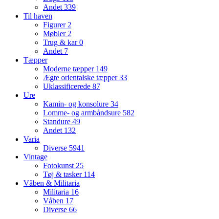
Andet
339
Til haven
Figurer
2
Møbler
2
Trug & kar
0
Andet
7
Tæpper
Moderne tæpper
149
Ægte orientalske tæpper
33
Uklassificerede
87
Ure
Kamin- og konsolure
34
Lomme- og armbåndsure
582
Standure
49
Andet
132
Varia
Diverse
5941
Vintage
Fotokunst
25
Tøj & tasker
114
Våben & Militaria
Militaria
16
Våben
17
Diverse
66