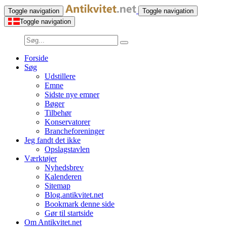
Toggle navigation
Toggle navigation
Toggle navigation
Forside
Søg
Udstillere
Emne
Sidste nye emner
Bøger
Tilbehør
Konservatorer
Brancheforeninger
Jeg fandt det ikke
Opslagstavlen
Værktøjer
Nyhedsbrev
Kalenderen
Sitemap
Blog.antikvitet.net
Bookmark denne side
Gør til startside
Om Antikvitet.net