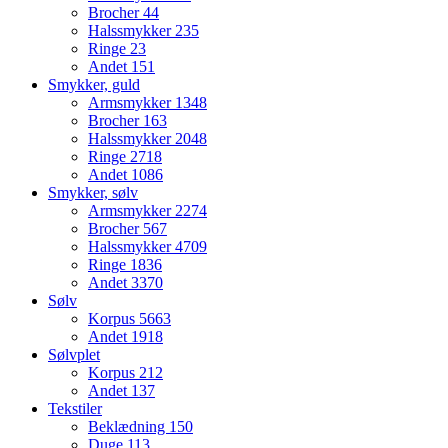
Brocher
44
Halssmykker
235
Ringe
23
Andet
151
Smykker, guld
Armsmykker
1348
Brocher
163
Halssmykker
2048
Ringe
2718
Andet
1086
Smykker, sølv
Armsmykker
2274
Brocher
567
Halssmykker
4709
Ringe
1836
Andet
3370
Sølv
Korpus
5663
Andet
1918
Sølvplet
Korpus
212
Andet
137
Tekstiler
Beklædning
150
Duge
113