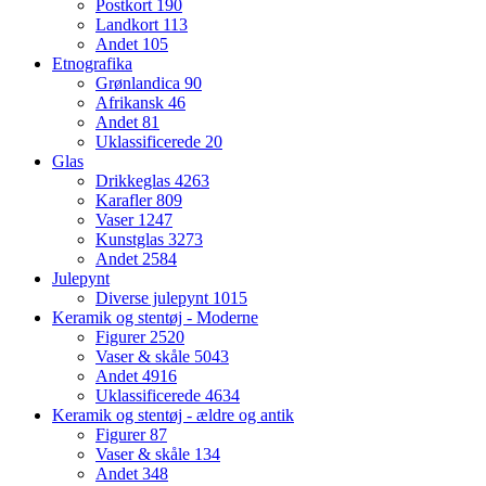
Postkort
190
Landkort
113
Andet
105
Etnografika
Grønlandica
90
Afrikansk
46
Andet
81
Uklassificerede
20
Glas
Drikkeglas
4263
Karafler
809
Vaser
1247
Kunstglas
3273
Andet
2584
Julepynt
Diverse julepynt
1015
Keramik og stentøj - Moderne
Figurer
2520
Vaser & skåle
5043
Andet
4916
Uklassificerede
4634
Keramik og stentøj - ældre og antik
Figurer
87
Vaser & skåle
134
Andet
348