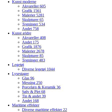
Kunst moderne
Akvareller
605
Grafik
1561
Malerier
5281
Skulpturer
65
Tegninger
534
Andet
758
Kunst ældre
Akvareller
408
Andet
175
Grafik
1876
Malerier
2678
Skulpturer
85
Tegninger
483
Legetøj
Diverse legetøj
1044
Lysestager
Glas
96
Messing
250
Porcelæn & Keramik
36
Sølv & Plet
68
Tin & andet
39
Andet
168
Maritime effekter
Diverse maritime effekter
22