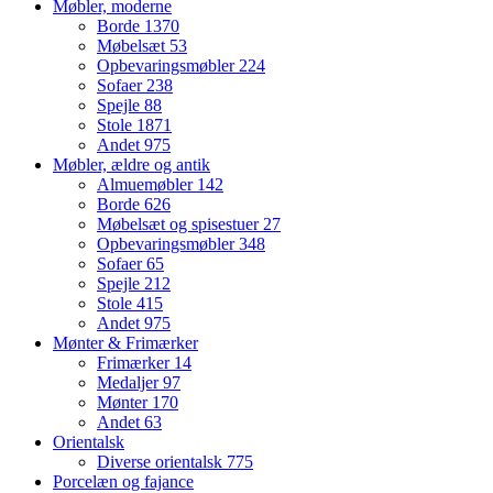
Møbler, moderne
Borde
1370
Møbelsæt
53
Opbevaringsmøbler
224
Sofaer
238
Spejle
88
Stole
1871
Andet
975
Møbler, ældre og antik
Almuemøbler
142
Borde
626
Møbelsæt og spisestuer
27
Opbevaringsmøbler
348
Sofaer
65
Spejle
212
Stole
415
Andet
975
Mønter & Frimærker
Frimærker
14
Medaljer
97
Mønter
170
Andet
63
Orientalsk
Diverse orientalsk
775
Porcelæn og fajance