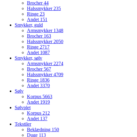
Brocher
44
Halssmykker
235
Ringe
23
Andet
151
Smykker, guld
Armsmykker
1348
Brocher
163
Halssmykker
2050
Ringe
2717
Andet
1087
Smykker, sølv
Armsmykker
2274
Brocher
567
Halssmykker
4709
Ringe
1836
Andet
3370
Sølv
Korpus
5663
Andet
1919
Sølvplet
Korpus
212
Andet
137
Tekstiler
Beklædning
150
Duge
113