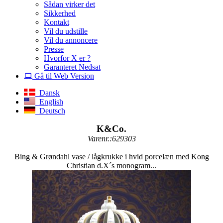
Sådan virker det
Sikkerhed
Kontakt
Vil du udstille
Vil du annoncere
Presse
Hvorfor X er ?
Garanteret Nedsat
Gå til Web Version
Dansk
English
Deutsch
K&Co.
Varenr.:629303
Bing & Grøndahl vase / lågkrukke i hvid porcelæn med Kong
Christian d.X´s monogram...