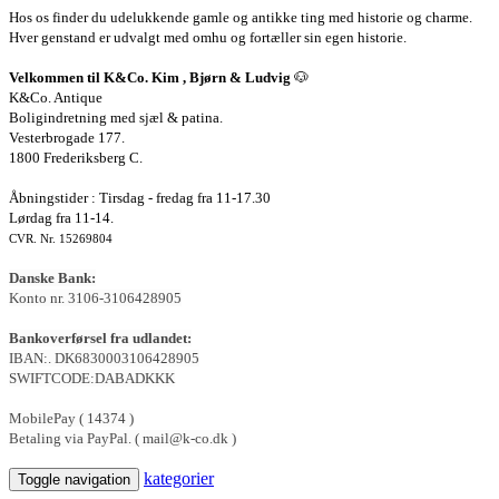
Hos os finder du udelukkende gamle og antikke ting med historie og charme.
Hver genstand er udvalgt med omhu og fortæller sin egen historie.
Velkommen til K&Co. Kim , Bjørn & Ludvig
🐶
K&Co. Antique
Boligindretning med sjæl & patina.
Vesterbrogade 177.
1800 Frederiksberg C.
Åbningstider : Tirsdag - fredag fra 11-17.30
Lørdag fra 11-14.
CVR. Nr. 15269804
Danske Bank:
Konto nr. 3106-3106428905
Bankoverførsel fra udlandet:
IBAN:. DK6830003106428905
SWIFTCODE:DABADKKK
MobilePay ( 14374 )
Betaling via PayPal. ( mail@k-co.dk )
kategorier
Toggle navigation