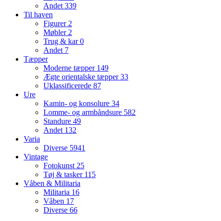
Andet
339
Til haven
Figurer
2
Møbler
2
Trug & kar
0
Andet
7
Tæpper
Moderne tæpper
149
Ægte orientalske tæpper
33
Uklassificerede
87
Ure
Kamin- og konsolure
34
Lomme- og armbåndsure
582
Standure
49
Andet
132
Varia
Diverse
5941
Vintage
Fotokunst
25
Tøj & tasker
115
Våben & Militaria
Militaria
16
Våben
17
Diverse
66