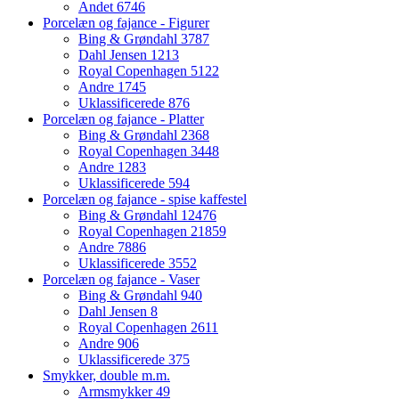
Andet
6746
Porcelæn og fajance - Figurer
Bing & Grøndahl
3787
Dahl Jensen
1213
Royal Copenhagen
5122
Andre
1745
Uklassificerede
876
Porcelæn og fajance - Platter
Bing & Grøndahl
2368
Royal Copenhagen
3448
Andre
1283
Uklassificerede
594
Porcelæn og fajance - spise kaffestel
Bing & Grøndahl
12476
Royal Copenhagen
21859
Andre
7886
Uklassificerede
3552
Porcelæn og fajance - Vaser
Bing & Grøndahl
940
Dahl Jensen
8
Royal Copenhagen
2611
Andre
906
Uklassificerede
375
Smykker, double m.m.
Armsmykker
49