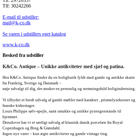
Tlf: 29720357
Tlf: 30242266
E-mail til udstiller:
mail@k-co.dk
Se varen i udstillers eget katalog
www.k-co.dk
Besked fra udstiller
K&Co. Antique – Unikke antikviteter med sjæl og patina.
Hos K&Co. Antique finder du en boligbutik fyldt med gamle og antikke skatte
fra Frankrig, Sverige og Danmark –
nøje udvalgt til dig, der ønsker en personlig og stemningsfuld boligindretning.
Vi tilbyder et bredt udvalg af gamle møbler med karakter , prismelysekroner og
franske kirkestager.
Louis Philippe sølv-spejle, samt smukke og unikke pyntegenstande til
hjemmet.
Derudover har vi et særligt udvalg af klassisk dansk porcelæn fra Royal
Copenhagen og Bing & Grøndahl.
Ingen nye varer – kun ægte antikviteter og gamle vintage ting.