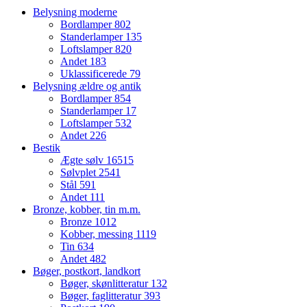
Belysning moderne
Bordlamper
802
Standerlamper
135
Loftslamper
820
Andet
183
Uklassificerede
79
Belysning ældre og antik
Bordlamper
854
Standerlamper
17
Loftslamper
532
Andet
226
Bestik
Ægte sølv
16515
Sølvplet
2541
Stål
591
Andet
111
Bronze, kobber, tin m.m.
Bronze
1012
Kobber, messing
1119
Tin
634
Andet
482
Bøger, postkort, landkort
Bøger, skønlitteratur
132
Bøger, faglitteratur
393