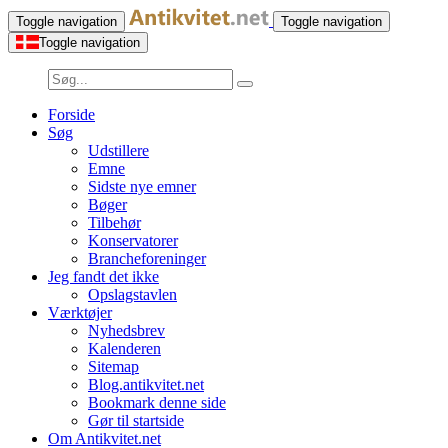
Toggle navigation
Toggle navigation
Toggle navigation
Forside
Søg
Udstillere
Emne
Sidste nye emner
Bøger
Tilbehør
Konservatorer
Brancheforeninger
Jeg fandt det ikke
Opslagstavlen
Værktøjer
Nyhedsbrev
Kalenderen
Sitemap
Blog.antikvitet.net
Bookmark denne side
Gør til startside
Om Antikvitet.net