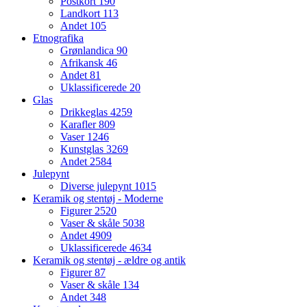
Postkort
190
Landkort
113
Andet
105
Etnografika
Grønlandica
90
Afrikansk
46
Andet
81
Uklassificerede
20
Glas
Drikkeglas
4259
Karafler
809
Vaser
1246
Kunstglas
3269
Andet
2584
Julepynt
Diverse julepynt
1015
Keramik og stentøj - Moderne
Figurer
2520
Vaser & skåle
5038
Andet
4909
Uklassificerede
4634
Keramik og stentøj - ældre og antik
Figurer
87
Vaser & skåle
134
Andet
348